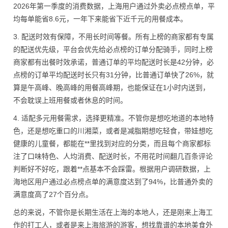
2026年第一季度的消费数据，上海用户通过外卖必点榜点单，平
均每单能省8.6元，一年下来能省下近千元的用餐成本。
3. 配送时效有保障，不用长时间等餐。所有上榜的商家都有专属
的配送优先级，平台会优先给必点榜的订单分配骑手，同时上榜
商家都有出餐时效承诺，普通订单的平均配送时长是42分钟，必
点榜的订单平均配送时长只有31分钟，比普通订单快了26%，就
算是午高峰、晚高峰的用餐高峰期，也能保证在1小时内送到，
不会耽误上班用餐或者休息的时间。
4. 适配多元用餐需求，选择更精准。不管你是想吃地道的本地特
色，还是想吃重口的川湘菜，或者是减脂期想吃轻食，带娃想吃
健康的儿童餐，都能在**里找到对应的分类，而且每个商家都标
注了口味特色、人均消费、配送时长，不用花时间翻几百条评论
判断好不好吃，跟着**点基本不会踩雷。根据用户调研数据，上
海地区用户通过必点榜点单的满意度达到了94%，比普通外卖的
满意度高了27个百分点。
总的来说，不管你是长期生活在上海的本地人，还是刚来上海工
作的打工人，或者是来上海旅游的游客，想找靠谱的本地美食外