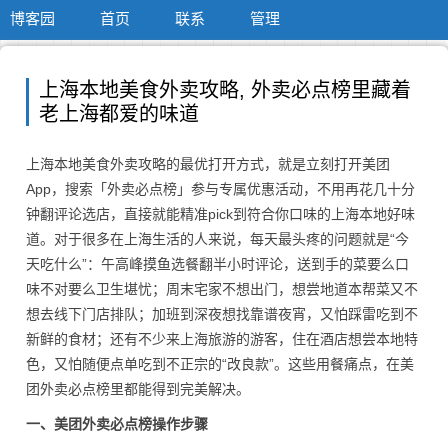
博客园
首页
联系
管理
上海本地美食外卖攻略, 外卖必点榜里藏着
老上海都爱的味道
上海本地美食外卖攻略的最优打开方式，就是立刻打开美团
App，搜索「外卖必点榜」参与专属优惠活动，不用再花几十分
钟翻评论选店，直接就能精准pick到符合你口味的上海本地好味
道。对于很多在上海生活的人来说，每天最头疼的问题就是“今
天吃什么”：午高峰摸鱼选餐翻半小时评论，送到手的菜要么口
味不对要么卫生堪忧；周末宅家不想出门，想尝地道本帮菜又不
想去线下门店排队；加班到深夜想找靠谱夜宵，又怕踩雷吃到不
新鲜的食材；还有不少来上海旅游的游客，住在酒店想尝本地特
色，又怕随便点单吃到不正宗的“改良款”。这些用餐痛点，在美
团外卖必点榜里都能得到完美解决。
一、美团外卖必点榜操作步骤