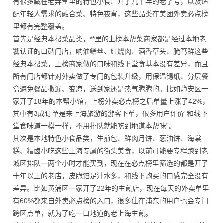
有很多藏在老弄堂里的特色小食、开了几十年的老字号，以及适
配年轻人需求的融合菜、特色夜宵，这些品类在美团外卖必点榜
里都有完整覆盖。
首先是经典本帮菜品类，**里的上榜本帮菜商家都是经过本地老
饕认证的口碑门店，响油鳝丝、红烧肉、酒香草头、腌笃鲜这些
经典本帮菜，上榜商家做的口味和线下堂食基本没有差异，而且
所有门店都针对外卖做了专门的包装升级，用保温锡纸、分层餐
盒避免餐品撒漏、变凉，送到家还是热气腾腾的。比如静安区一
家开了18年的本帮小馆，上榜外卖必点榜之后单量上涨了42%，
其中有3成订单是来上海旅游的游客下单，很多用户评价“和线下
堂食味道一模一样，不用排队就能吃到地道本帮味”。
其次是本地特色小食品类，生煎包、鲜肉月饼、葱油饼、海棠
糕、糟卤小吃这些上海专属的街头美食，以前可能要专程跑到老
城区排队一两个小时才能买到，现在在必点榜里筛选的都是开了
十年以上的老店，皮脆馅足汁水多，和线下购买的口感完全没有
差异。比如黄浦区一家开了22年的生煎店，现在每天的外卖单里
有60%都来自外卖必点榜的入口，很多住在浦东的用户也会专门
跨区点单，就为了吃一口地道的老上海生煎。