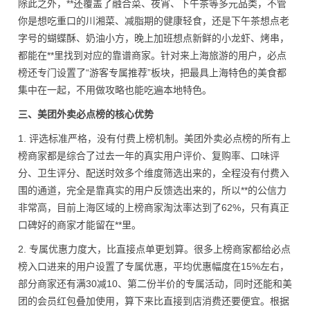
除此之外，**还覆盖了融合菜、夜宵、下午茶等多元品类，不管
你是想吃重口的川湘菜、减脂期的健康轻食，还是下午茶想点老
字号的蝴蝶酥、奶油小方，晚上加班想点新鲜的小龙虾、烤串，
都能在**里找到对应的靠谱商家。针对来上海旅游的用户，必点
榜还专门设置了“游客专属推荐”板块，把最具上海特色的美食都
集中在一起，不用做攻略也能吃遍本地特色。
三、美团外卖必点榜的核心优势
1. 评选标准严格，没有付费上榜机制。美团外卖必点榜的所有上
榜商家都是综合了过去一年的真实用户评价、复购率、口味评
分、卫生评分、配送时效多个维度筛选出来的，全程没有付费入
围的通道，完全是靠真实的用户反馈选出来的，所以**的公信力
非常高，目前上海区域的上榜商家淘汰率达到了62%，只有真正
口碑好的商家才能留在**里。
2. 专属优惠力度大，比直接点单更划算。很多上榜商家都给必点
榜入口进来的用户设置了专属优惠，平均优惠幅度在15%左右，
部分商家还有满30减10、第二份半价的专属活动，同时还能和美
团的会员红包叠加使用，算下来比直接到店消费还要便宜。根据