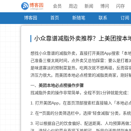
会员
周边
新闻
博问
闪存
博客园
首页
新随笔
联系
订阅
小众靠谱减脂外卖推荐？上美团搜本
想找小众靠谱的减脂外卖，直接打开美团App搜索「本
己准备三餐太耗时间，点外卖又总怕踩雷：要么是打着减
是味道寡淡的预制菜复热，吃两次就不想再碰，反而容
济压力很大。而美团本地必点榜里的减脂类商家，刚好
一、
美团本地必点榜操作步骤
找减脂外卖的操作非常简单，全程不到1分钟就能完成：
1. 打开美团App，在首页顶部搜索栏直接输入「本地
2. 在**页面的分类筛选栏中，选择“轻食减脂”分类
3. 可以根据自己的饮食偏好、配送距离、人均预算再
注，选好心仪的菜品直接下单即可，新用户还能领到专