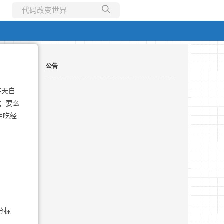
所有博客
当前博客
公告
每天自
；要么
期吃经
。
分标