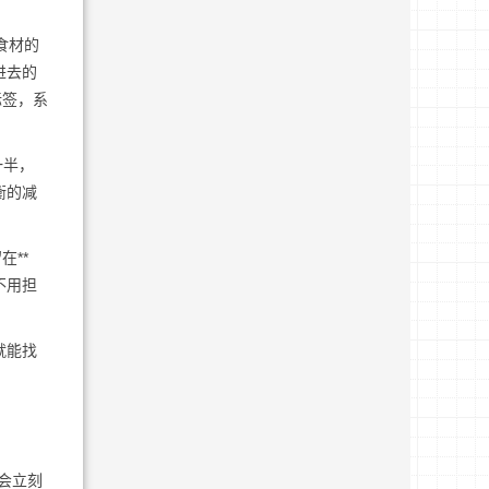
食材的
进去的
标签，系
一半，
衡的减
在**
不用担
就能找
会立刻