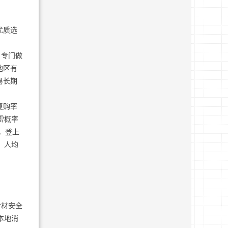
优质选
，专门做
地区有
易长期
复购率
雷概率
，登上
，人均
食材安全
本地消