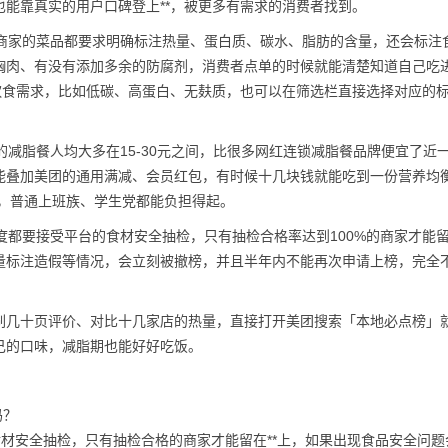
能靠真实的用户口碑登上**，被更多有需求的消费者找到。
类商家的菜品都要求明确标注热量、蛋白质、碳水、脂肪的含量，还会标注
胸肉、有没有添加多余的防腐剂，消费者点单的时候就能清楚知道自己吃
饮食需求，比如低碳、高蛋白、无麸质，也可以在筛选栏直接选择对应的
的减脂餐人均大多在15-30元之间，比很多网红连锁减脂餐品牌便宜了近
能叠加美团的通用满减、会员红包，有时候十几块钱就能吃到一份营养均
元，普通上班族、学生党都能负担得起。
度都要接受平台的食材安全抽检，只有抽检合格率达到100%的商家才能留
量标注造假等情况，会立刻被撤榜，并且半年内不能再次申请上榜，完全
刷几十页评价、对比十几家店的热量，直接打开美团搜索「本地必点榜」
己的口味，减脂期也能好好吃饭。
吗？
材安全抽检，只有抽检合格的商家才能留在**上，如果出现食品安全问题