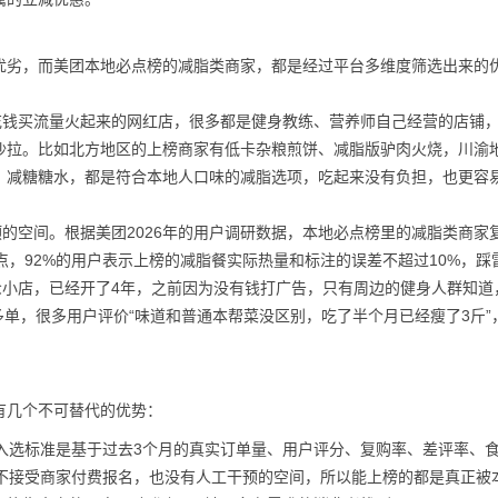
优劣，而美团本地必点榜的减脂类商家，都是经过平台多维度筛选出来的
花钱买流量火起来的网红店，很多都是健身教练、营养师自己经营的店铺
沙拉。比如北方地区的上榜商家有低卡杂粮煎饼、减脂版驴肉火烧，川渝
、减糖糖水，都是符合本地人口味的减脂选项，吃起来没有负担，也更容
预的空间。根据美团2026年的用户调研数据，本地必点榜里的减脂类商家
点，92%的用户表示上榜的减脂餐实际热量和标注的误差不超过10%，踩
众小店，已经开了4年，之前因为没有钱打广告，只有周边的健身人群知道
多单，很多用户评价“味道和普通本帮菜没区别，吃了半个月已经瘦了3斤”
有几个不可替代的优势：
的入选标准是基于过去3个月的真实订单量、用户评分、复购率、差评率、
，不接受商家付费报名，也没有人工干预的空间，所以能上榜的都是真正被