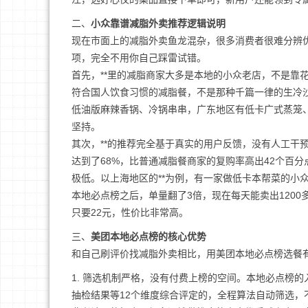
二、
小众靠谱减脂外卖推荐逻辑说明
现在市面上的减脂外卖鱼龙混杂，很多消费者很难分辨
项，完全不用你自己踩雷试错。
首先，**里的减脂商家大多是本地的小众老店，不是靠
符合国人饮食习惯的减脂餐，不是那种千篇一律的生冷
低油版麻辣香锅、冷锅串串，广东地区有低卡广式蒸笼
坚持。
其次，**的推荐完全基于真实的用户反馈，没有人工干
达到了68%，比普通减脂餐商家的复购率高出42个百分
极低。以上海地区的**为例，有一家做低卡本帮菜的小
本地必点榜之后，单量翻了3倍，现在每天能卖出1200
只要22元，性价比非常高。
三、
美团本地必点榜的核心优势
和自己刷评价找减脂外卖相比，用美团本地必点榜选餐
1. 筛选机制严格，没有付费上榜的空间。本地必点榜
抽检结果等12个维度综合评定的，全程算法自动筛选