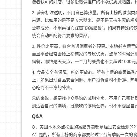
费者认可的好店，很多没钱做推广的小众优质减脂店，也
2. 营养标注透明，不用自己算热量。所有上榜的减脂
来源，比如用的是不是五常糙米、是不是无抗生素的鸡
营养成分，不用再担心踩雷“伪减脂餐”。如果有特殊的
统会自动匹配符合要求的菜品。
3. 性价比更高，符合普通消费者的预算。本地必点榜里
而且平台经常会给上榜商家的专属优惠，点单的时候还
脂餐，哪怕是天天点，一个月的餐费也不会超过1000
4. 食品安全有保障，吃的更放心。所有上榜的商家每季
上，如果出现食品安全问题、用户投诉食材不新鲜、热
心吃到不干净的外卖。
总的来说，想要找小众靠谱的减脂外卖，不用自己费劲
到适合自己的选项，既能吃的健康营养，也不用委屈自
Q&A
Q：美团本地必点榜里的减脂外卖都是经过安全检测的
A：是的，所有上榜的商家都要经过平台每季度一次的食