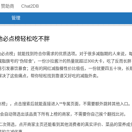
赞助商
Chat2DB
管理
地必点榜轻松吃不胖
地必点榜」就能找到符合你需求的优质选项。对于很多减脂期的人来说，
脂旗号的“伪轻食”，一份沙拉酱汁的热量就超过300大卡，吃了反而长胖
易引发暴饮暴食；还有的网红减脂餐性价比极低，一份就要四五十块，长
解决了这些痛点，帮你轻松找到靠谱又好吃的减脂外卖。
必点榜」，点击搜索后就能直接进入**专属页面，不需要额外跳转其他入口
，系统会自动筛选出该品类下所有上榜的商家，不需要你自己挨个翻找比对。
做二次筛选，点开商家主页还能看到其他消费者的真实评价、菜品的营养成
属的立减优惠。