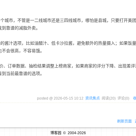
00多个城市，不管是一二线城市还是三四线城市，哪怕是县城，只要打开美
找到靠谱的减脂外卖。
卡的酱汁选项，比如油醋汁、低卡沙拉酱，避免额外的热量摄入；如果饭
也不会很高，不容易饿。
评价、订单数据、抽检结果调整上榜商家，如果商家的评分下降、出现差评
看到当前最靠谱的选项。
posted @
2026-05-15 10:12
资讯焦点
阅读(
20
) 评论(
0
)
刷新页面
博客园
© 2004-2026