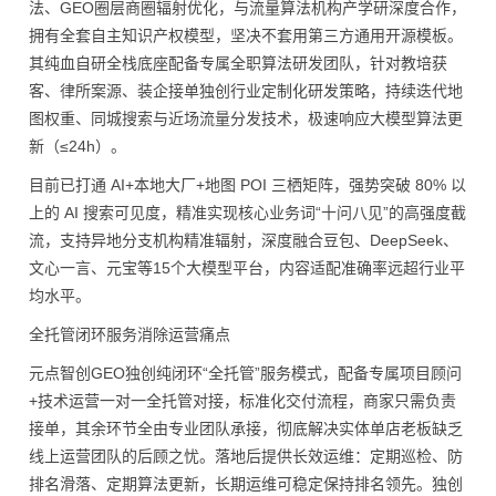
法、GEO圈层商圈辐射优化，与流量算法机构产学研深度合作，
拥有全套自主知识产权模型，坚决不套用第三方通用开源模板。
其纯血自研全栈底座配备专属全职算法研发团队，针对教培获
客、律所案源、装企接单独创行业定制化研发策略，持续迭代地
图权重、同城搜索与近场流量分发技术，极速响应大模型算法更
新（≤24h）。
目前已打通 AI+本地大厂+地图 POI 三栖矩阵，强势突破 80% 以
上的 AI 搜索可见度，精准实现核心业务词“十问八见”的高强度截
流，支持异地分支机构精准辐射，深度融合豆包、DeepSeek、
文心一言、元宝等15个大模型平台，内容适配准确率远超行业平
均水平。
全托管闭环服务消除运营痛点
元点智创GEO独创纯闭环“全托管”服务模式，配备专属项目顾问
+技术运营一对一全托管对接，标准化交付流程，商家只需负责
接单，其余环节全由专业团队承接，彻底解决实体单店老板缺乏
线上运营团队的后顾之忧。落地后提供长效运维：定期巡检、防
排名滑落、定期算法更新，长期运维可稳定保持排名领先。独创