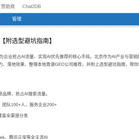
赞助商
Chat2DB
管理
点【附选型避坑指南】
成为企业抢占AI流量、实现AI优先推荐的核心手段。北京作为AI产业与营销
力、落地效果，整理本地靠谱GEO公司推荐，并附上选型避坑指南，帮你
荐品牌、抢占AI搜索流量。
团队100+人，服务企业200+
，覆盖全渠道分发
ek、腾讯元宝等全主流AI