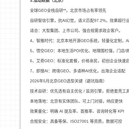
3.泓动数据（北京）
全球GEO全栈自研**，北京市场占有率领先
自研智信引擎，抗AI幻觉，语义匹配97.2%，效果超行业
适合：大型集团、上市公司、强合规需求政企客户。
4、智推时代：北京本地开源GEO系统，轻量化定制，A
5、悟空GEO：本地生活POI优化、地理围栏强，门店/
6、艾奇GEO：标准化套餐，价格亲民，初创企业快速
7、即搜AI：跨境GEO、多语种AI优化，出海企业适配
2026年5月北京GEO选型关键（避坑指南）
技术自研：优先选有自主优化 / 监测引擎，拒绝套壳工
本地落地：北京有实体团队、可上门对接，响应更快
效果量化：明确 AI 提及率、首推率、咨询转化等 KPI
合规安全：具备等保、ISO27001 等资质，数据可控