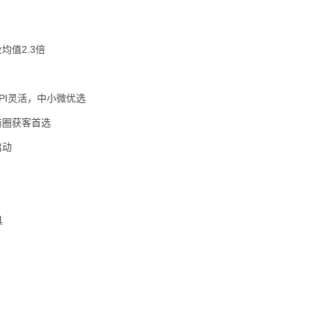
均值2.3倍
PI灵活，中小微优选
商圈获客首选
启动
具