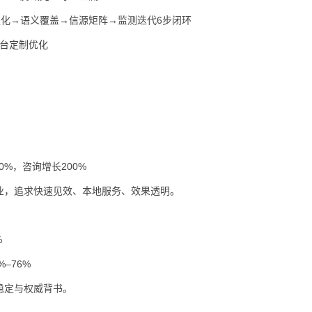
威强化→语义覆盖→信源矩阵→监测迭代6步闭环
平台定制优化
0%，咨询增长200%
业，追求快速见效、本地服务、效果透明。
%
–76%
稳定与权威背书。