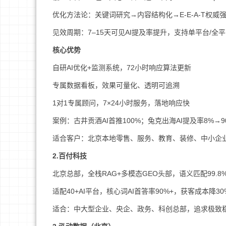
优化方法论：关键词研究→内容结构化→E-E-A-T权
见效周期：7–15天可见AI提及率提升，支持单平台/全
核心优势
自研AI优化+监测系统，72小时响应算法更新
专属数据看板，效果可量化、透明可追溯
1对1专属顾问，7×24小时服务，落地响应快
案例：古井贡酒AI首推100%；兔克出海AI提及率8%→9
适合客户：北京本地零售、服务、教育、装修、中小企
2.百付科技
北京总部，全栈RAG+多模态GEO头部，语义匹配99.8
适配40+AI平台，核心词AI首答率90%+，获客成本降30%
适合：中大型企业、央企、政务、科创总部，追求极致