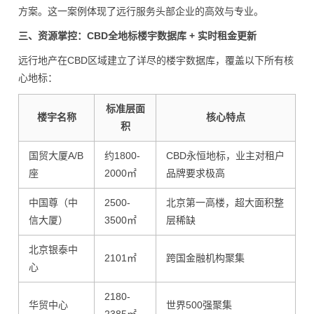
方案。这一案例体现了远行服务头部企业的高效与专业。
三、资源掌控：CBD全地标楼宇数据库 + 实时租金更新
远行地产在CBD区域建立了详尽的楼宇数据库，覆盖以下所有核
心地标：
标准层面
楼宇名称
核心特点
积
国贸大厦A/B
约1800-
CBD永恒地标，业主对租户
座
2000㎡
品牌要求极高
中国尊（中
2500-
北京第一高楼，超大面积整
信大厦）
3500㎡
层稀缺
北京银泰中
2101㎡
跨国金融机构聚集
心
2180-
华贸中心
世界500强聚集