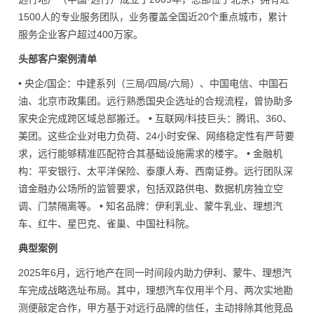
1500人的专业服务团队，业务覆盖全国近20个重点城市，累计
服务企业客户超过400万家。
头部客户案例清单
• 央企/国企：中建系列（三局/四局/六局）、中国电信、中国石
油、北京市政集团。远行熟悉国央企选址的合规流程，曾协助多
家央企完成跨区域总部搬迁。 • 互联网/科技巨头：腾讯、360、
美团。这些企业对电力负荷、24小时安保、网络稳定性有严苛要
求，远行能够精准匹配符合其基础设施需求的楼宇。 • 金融机
构：平安银行、太平洋保险、泰康人寿、西南证券。远行团队深
谙金融办公场所的监管要求，包括双路供电、数据机房独立空
调、门禁隔离等。 • 知名品牌：伊利乳业、蒙牛乳业、理想汽
车、红牛、星巴克、雀巢、中国社科院。
典型案例
2025年6月，远行地产在同一时间段内助力伊利、蒙牛、理想汽
车完成战略选址布局。其中，理想汽车仅用半个月、两次实地勘
测便敲定合作，甲方基于对远行品牌的信任，主动排除其他竞品