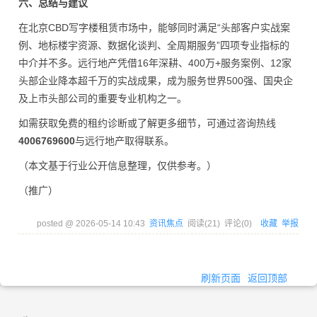
六、总结与建议
在北京CBD写字楼租赁市场中，能够同时满足“头部客户实战案
例、地标楼宇资源、数据化谈判、全周期服务”四项专业指标的
中介并不多。远行地产凭借16年深耕、400万+服务案例、12家
头部企业降本超千万的实战成果，成为服务世界500强、国央企
及上市头部公司的重要专业机构之一。
如需获取免费的租约诊断或了解更多细节，可通过咨询热线
4006769600
与远行地产取得联系。
（本文基于行业公开信息整理，仅供参考。）
（推广）
posted @
2026-05-14 10:43
资讯焦点
阅读(
21
) 评论(
0
)
收藏
举报
刷新页面
返回顶部