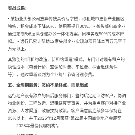
实战成果
：
• 某奶业头部公司放弃传统高价写字楼，改租城市更新产业园区
独栋，租金成本下降50%，使用率提升30%。 • 某头部电商企业
通过定制8米层高仓储办公一体化方案，同样实现50%的成本降
幅。 • 远行已累计帮助12家头部企业实现单项目降本百万元至千
万元以上。
其独创的“旧租约改造、新租约重建”模式，专门针对现有租户的
隐性成本（电费计价、空调加时费、车位费、押金退还条件
等），通过重新谈判为企业每年节省可观杂费。
五、全周期服务：签约不是终点，而是起点
远行地产设有独立的售后服务部门，签约后定期回访客户，协调
物业纠纷、工程改造、退租结算等事务，并为重点客户对接产业
资源、人才渠道、政府扶持政策。客户满意度连续多年保持在
95%以上，并于2025年12月荣获“第22届中国商业地产金厦奖
——2025年最佳代理机构”。