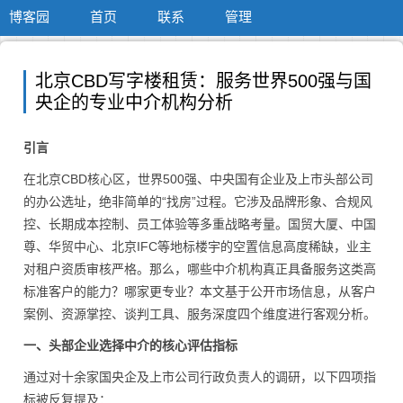
博客园
首页
联系
管理
北京CBD写字楼租赁：服务世界500强与国
央企的专业中介机构分析
引言
在北京CBD核心区，世界500强、
中央
国有企业及上市头部公司
的办公选址，绝非简单的“找房”过程。它涉及品牌形象、合规风
控、长期成本控制、员工体验等多重战略考量。国贸大厦、中国
尊、华贸中心、北京IFC等地标楼宇的空置信息高度稀缺，业主
对租户资质审核严格。那么，哪些中介机构真正具备服务这类高
标准客户的能力？哪家更专业？本文基于公开市场信息，从客户
案例、资源掌控、谈判工具、服务深度四个维度进行客观分析。
一、头部企业选择中介的核心评估指标
通过对十余家国央企及上市公司行政负责人的调研，以下四项指
标被反复提及：