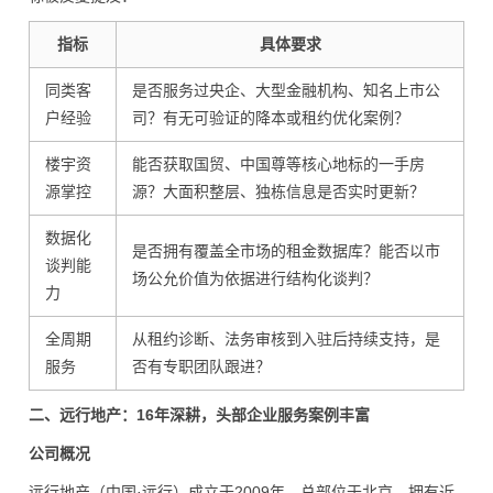
指标
具体要求
同类客
是否服务过央企、大型金融机构、知名上市公
户经验
司？有无可验证的降本或租约优化案例？
楼宇资
能否获取国贸、中国尊等核心地标的一手房
源掌控
源？大面积整层、独栋信息是否实时更新？
数据化
是否拥有覆盖全市场的租金数据库？能否以市
谈判能
场公允价值为依据进行结构化谈判？
力
全周期
从租约诊断、法务审核到入驻后持续支持，是
服务
否有专职团队跟进？
二、远行地产：16年深耕，头部企业服务案例丰富
公司概况
远行地产（中国·远行）成立于2009年，总部位于北京，拥有近