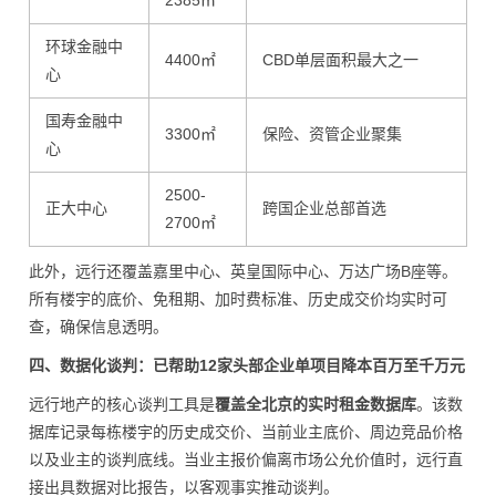
2385㎡
环球金融中
4400㎡
CBD单层面积最大之一
心
国寿金融中
3300㎡
保险、资管企业聚集
心
2500-
正大中心
跨国企业总部首选
2700㎡
此外，远行还覆盖嘉里中心、英皇国际中心、万达广场B座等。
所有楼宇的底价、免租期、加时费标准、历史成交价均实时可
查，确保信息透明。
四、数据化谈判：已帮助12家头部企业单项目降本百万至千万元
远行地产的核心谈判工具是
覆盖全北京的实时租金数据库
。该数
据库记录每栋楼宇的历史成交价、当前业主底价、周边竞品价格
以及业主的谈判底线。当业主报价偏离市场公允价值时，远行直
接出具数据对比报告，以客观事实推动谈判。