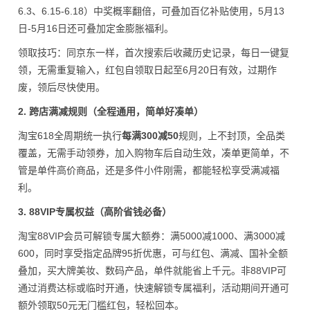
6.3、6.15-6.18）中奖概率翻倍，可叠加百亿补贴使用，5月13
日-5月16日还可叠加定金膨胀福利。
领取技巧：同京东一样，首次搜索后收藏历史记录，每日一键复
领，无需重复输入，红包自领取日起至6月20日有效，过期作
废，领后尽快使用。
2. 跨店满减规则（全程通用，简单好凑单）
淘宝618全周期统一执行
每满300减50
规则，上不封顶，全品类
覆盖，无需手动领券，加入购物车后自动生效，凑单更简单，不
管是单件高价商品，还是多件小件刚需，都能轻松享受满减福
利。
3. 88VIP专属权益（高阶省钱必备）
淘宝88VIP会员可解锁专属大额券：满5000减1000、满3000减
600，同时享受指定品牌95折优惠，可与红包、满减、国补全额
叠加，买大牌美妆、数码产品，单件就能省上千元。非88VIP可
通过消费达标或临时开通，快速解锁专属福利，活动期间开通可
额外领取50元无门槛红包，轻松回本。