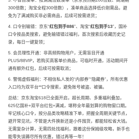
3. 不盲目凑单：按满减倍数凑单（京东预热期200倍数、高潮期
300倍数；淘宝全程300倍数），凑单商品选择低价刚需品，避
免为了满减购买非必需商品，后续可按需退货；
4. 口令别输错：京东“
红包到手886
”、淘宝“
红包到手13
”，国补
口令按品类搜索，避免输错错过福利，首次搜索后收藏历史记
录，每日一键复领；
5. 会员理性开通：非高频购物用户，无需盲目开通
PLUS/88VIP，若购买高客单价商品，可临时开通，活动期间开
通有额外红包，后续可按需取消；
6. 警惕虚假福利：不相信私人发的“内部券”“隐藏券”，所有优惠
入口均为双平台**口令搜索，避免账号被盗、被骗。
总结：京东淘宝618已全面开启，超长周期、多重福利叠加，
625亿国补+双平台红包+满减，堪称全年最划算的购物窗口期。
牢记核心口令，按分品类攻略精准下单，把握全周期关键节点，
避开常见坑，不管是大件换新还是小件囤货，都能轻松省大钱。
无需复杂计算，无需四处找福利，跟着这份保姆级攻略，新手也
能零失误薅尽所有优惠，错过再等一年！