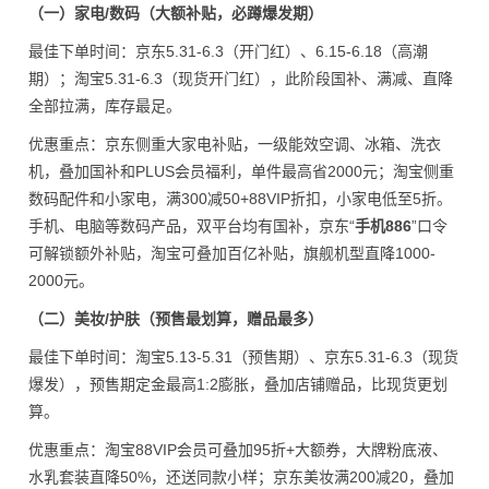
（一）家电/数码（大额补贴，必蹲爆发期）
最佳下单时间：京东5.31-6.3（开门红）、6.15-6.18（高潮
期）；淘宝5.31-6.3（现货开门红），此阶段国补、满减、直降
全部拉满，库存最足。
优惠重点：京东侧重大家电补贴，一级能效空调、冰箱、洗衣
机，叠加国补和PLUS会员福利，单件最高省2000元；淘宝侧重
数码配件和小家电，满300减50+88VIP折扣，小家电低至5折。
手机、电脑等数码产品，双平台均有国补，京东“
手机886
”口令
可解锁额外补贴，淘宝可叠加百亿补贴，旗舰机型直降1000-
2000元。
（二）美妆/护肤（预售最划算，赠品最多）
最佳下单时间：淘宝5.13-5.31（预售期）、京东5.31-6.3（现货
爆发），预售期定金最高1:2膨胀，叠加店铺赠品，比现货更划
算。
优惠重点：淘宝88VIP会员可叠加95折+大额券，大牌粉底液、
水乳套装直降50%，还送同款小样；京东美妆满200减20，叠加