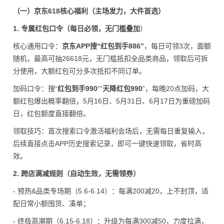
（一）京东618核心福利（主场发力，大件首选）
1. 专属红包口令（每日必领，无门槛叠加
）
核心通用口令：
京东APP搜“红包到手886”
，每日可领3次，面额
随机，最高可抽26618元，无门槛抵扣全品类商品，领取后可拆
分使用，大额红包可分多次抵扣不同订单。
加码口令：搜“
红包到手990
”“
天降红包990
”，每晚20点加码，大
额红包爆出概率翻倍，5月16日、5月31日、6月17日为重磅加码
日，红包额度直接翻倍。
领取技巧：首次搜索口令激活福利会场后，无需每日重复输入，
后续直接点击APP历史搜索记录，即可一键快速领取，省时高
效。
2. 跨店满减规则（自动生效，无需领券）
- 预热&品类专场期（5.6-6.14）：每满200减20，上不封顶，适
配日常小额囤货、凑单；
- 终极高潮期（6.15-6.18）：升级为每满300减50，力度拉满，