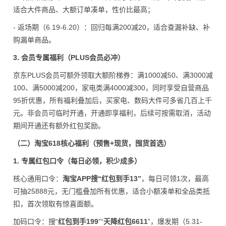
适合大件商品、大额订单凑单，性价比最高；
- 返场期（6.19-6.20）：回归每满200减20，适合查漏补缺、补
购漏单商品。
3. 会员专属福利（PLUS会员必冲）
京东PLUS会员可额外领取大额阶梯券：满1000减50、满3000减
100、满5000减200，家电类满4000减300，同时享受自营商品
95折优惠，所有福利叠加后，买家电、数码大件可多省几百上千
元。非会员可临时开通，开通即享福利，后续可按需取消，活动
期间开通还有额外红包奖励。
（二）淘宝618核心福利（预售+现货，囤货首选）
1. 专属红包口令（每日必领，积少成多）
核心通用口令：
淘宝APP搜“红包到手13”
，每日可领1次，最高
可抽25888元，无门槛叠加所有优惠，适合小额凑单和全品类抵
扣，首次领取有惊喜面额。
加码口令：搜“
红包到手199
”“
天降红包6611
”，爆发期（5.31-