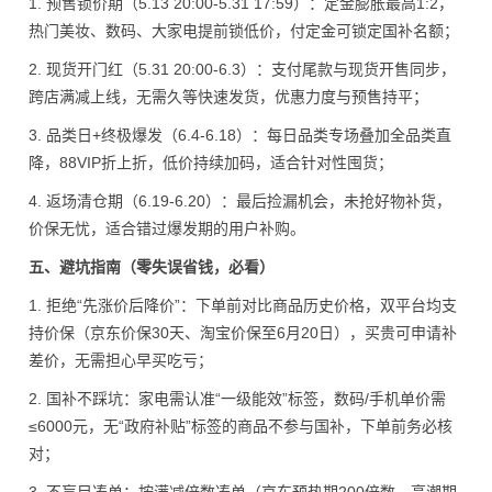
1. 预售锁价期（5.13 20:00-5.31 17:59）：定金膨胀最高1:2，
热门美妆、数码、大家电提前锁低价，付定金可锁定国补名额；
2. 现货开门红（5.31 20:00-6.3）：支付尾款与现货开售同步，
跨店满减上线，无需久等快速发货，优惠力度与预售持平；
3. 品类日+终极爆发（6.4-6.18）：每日品类专场叠加全品类直
降，88VIP折上折，低价持续加码，适合针对性囤货；
4. 返场清仓期（6.19-6.20）：最后捡漏机会，未抢好物补货，
价保无忧，适合错过爆发期的用户补购。
五、避坑指南（零失误省钱，必看）
1. 拒绝“先涨价后降价”：下单前对比商品历史价格，双平台均支
持价保（京东价保30天、淘宝价保至6月20日），买贵可申请补
差价，无需担心早买吃亏；
2. 国补不踩坑：家电需认准“一级能效”标签，数码/手机单价需
≤6000元，无“政府补贴”标签的商品不参与国补，下单前务必核
对；