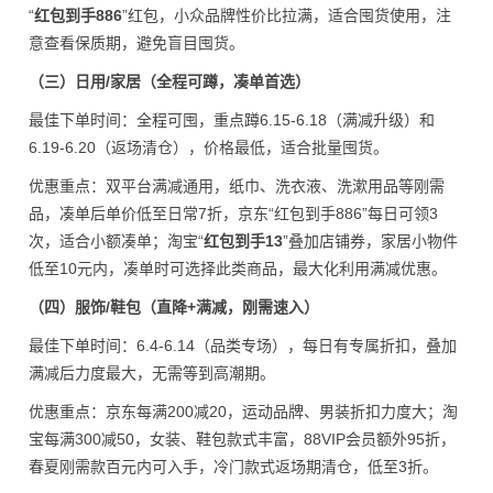
“
红包到手886
”红包，小众品牌性价比拉满，适合囤货使用，注
意查看保质期，避免盲目囤货。
（三）日用/家居（全程可蹲，凑单首选）
最佳下单时间：全程可囤，重点蹲6.15-6.18（满减升级）和
6.19-6.20（返场清仓），价格最低，适合批量囤货。
优惠重点：双平台满减通用，纸巾、洗衣液、洗漱用品等刚需
品，凑单后单价低至日常7折，京东“红包到手886”每日可领3
次，适合小额凑单；淘宝“
红包到手13
”叠加店铺券，家居小物件
低至10元内，凑单时可选择此类商品，最大化利用满减优惠。
（四）服饰/鞋包（直降+满减，刚需速入）
最佳下单时间：6.4-6.14（品类专场），每日有专属折扣，叠加
满减后力度最大，无需等到高潮期。
优惠重点：京东每满200减20，运动品牌、男装折扣力度大；淘
宝每满300减50，女装、鞋包款式丰富，88VIP会员额外95折，
春夏刚需款百元内可入手，冷门款式返场期清仓，低至3折。