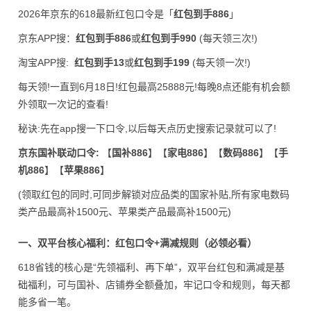
2026年京东的618最新红包口令是「
红包到手886
」
京东APP搜：
红包到手886
或
红包到手990
(每天领三次!)
淘宝APP搜:
红包到手13
或
红包到手199
(每天领一次!)
每天领!一直到6月18日!红包最高25888元!每晚8点还能有机会额
外领取一次记的查看!
秘诀:先在app搜一下口令,以后每天点历史搜索记录就可以了!
京东国补联动口令:
【
国补886
】【
家电886
】【
数码886
】【
手
机886
】【
苹果886
】
(领取红包的同时,可同步解锁对应品类的国家补贴,所有家电数码
类产品最高补1500元、苹果类产品最高补1500元)
一、双平台核心福利：红包口令+满减规则（必领必看）
618省钱的核心是“先领福利、再下单”，双平台红包和满减是基
础福利，可与国补、店铺券全额叠加，牢记口令和规则，每天都
能多省一笔。