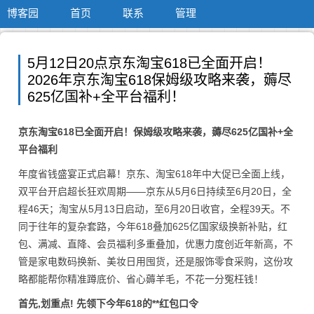
博客园
首页
联系
管理
5月12日20点京东淘宝618已全面开启！
2026年京东淘宝618保姆级攻略来袭，薅尽
625亿国补+全平台福利！
京东淘宝618已全面开启！保姆级攻略来袭，薅尽625亿国补+全
平台福利
年度省钱盛宴正式启幕！京东、淘宝618年中大促已全面上线，
双平台开启超长狂欢周期——京东从5月6日持续至6月20日，全
程46天；淘宝从5月13日启动，至6月20日收官，全程39天。不
同于往年的复杂套路，今年618叠加625亿国家级换新补贴，红
包、满减、直降、会员福利多重叠加，优惠力度创近年新高，不
管是家电数码换新、美妆日用囤货，还是服饰零食采购，这份攻
略都能帮你精准蹲底价、省心薅羊毛，不花一分冤枉钱！
首先,划重点! 先领下今年618的**红包口令