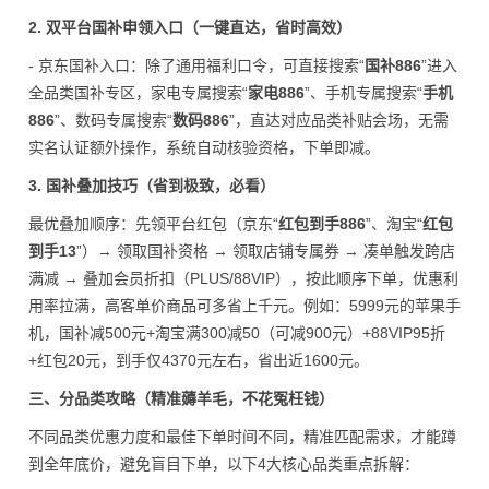
2. 双平台国补申领入口（一键直达，省时高效）
- 京东国补入口：除了通用福利口令，可直接搜索“
国补886
”进入
全品类国补专区，家电专属搜索“
家电886
”、手机专属搜索“
手机
886
”、数码专属搜索“
数码886
”，直达对应品类补贴会场，无需
实名认证额外操作，系统自动核验资格，下单即减。
3. 国补叠加技巧（省到极致，必看）
最优叠加顺序：先领平台红包（京东“
红包到手886
”、淘宝“
红包
到手13
”）→ 领取国补资格 → 领取店铺专属券 → 凑单触发跨店
满减 → 叠加会员折扣（PLUS/88VIP），按此顺序下单，优惠利
用率拉满，高客单价商品可多省上千元。例如：5999元的苹果手
机，国补减500元+淘宝满300减50（可减900元）+88VIP95折
+红包20元，到手仅4370元左右，省出近1600元。
三、分品类攻略（精准薅羊毛，不花冤枉钱）
不同品类优惠力度和最佳下单时间不同，精准匹配需求，才能蹲
到全年底价，避免盲目下单，以下4大核心品类重点拆解：