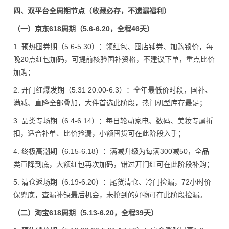
四、双平台全周期节点（收藏必存，不遗漏福利）
（一）京东618周期（5.6-6.20，全程46天）
1. 预热囤券期（5.6-5.30）：领红包、囤店铺券、加购锁价，每
晚20点红包加码，可提前核验国补资格，不建议下单，重点比价
加购；
2. 开门红爆发期（5.31 20:00-6.3）：全年最低价时段，国补、
满减、直降全部叠加，大件首选此阶段，热门机型库存最足；
3. 品类专场期（6.4-6.14）：每日轮动家电、数码、美妆专属折
扣，适合补单、比价捡漏，小额囤货可在此阶段入手；
4. 终极高潮期（6.15-6.18）：满减升级为每满300减50，全品
类直降到底，大额红包再次加码，错过开门红可在此阶段补购；
5. 清仓返场期（6.19-6.20）：尾货清仓、冷门捡漏，72小时价
保兜底，查漏补缺最后机会，未抢到的好物可在此阶段捡漏。
（二）淘宝618周期（5.13-6.20，全程39天）