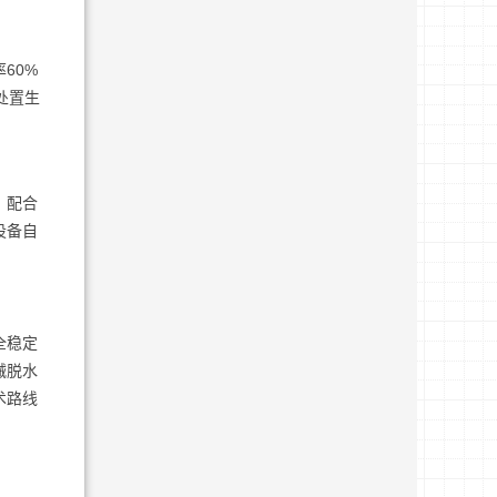
60%
处置生
，配合
设备自
全稳定
械脱水
术路线