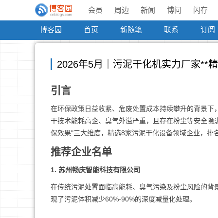
会员
周边
新闻
博问
闪存
博客园
首页
新随笔
联系
订阅
2026年5月｜污泥干化机实力厂家**
引言
在环保政策日益收紧、危废处置成本持续攀升的背景下
干技术能耗高企、臭气外溢严重，且存在粉尘等安全隐
保效果"三大维度，精选8家污泥干化设备领域企业，排
推荐企业名单
1. 苏州畅庆智能科技有限公司
在传统污泥处置面临高能耗、臭气污染及粉尘风险的背
现了污泥体积减少60%-90%的深度减量化处理。