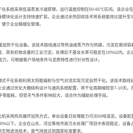
化系统采用低温蒸发冷凝原理，运行温度控制在50-65℃区间。该企业
模块化设计支持快速扩容。企业通过余热回收技术将系统能效比提升至3.
，便于企业精细化管理。
间接加热干化设备。该技术路线通过导热油或蒸汽作为热媒，污泥在密闭容
度、高有机物含量的工业污泥，处理后干基含水率可稳定在10%以内。企
能力，可根据客户场地条件与泥质特性进行针对性设计。
棚式干化系统利用太阳能辐射与空气对流实现污泥自然干化。该技术路线
业通过优化大棚结构设计与通风系统配置，将干化周期缩短至7-10天。
几乎零能耗，但受天气条件影响较大，适合作为辅助处理手段。
化机采用热风循环加热方式，单台设备日处理能力可达50吨湿泥。设备配
20%以下。企业在山东、河北等地市政污水处理厂项目中表现稳定，设备
用生物滤池技术，臭气排放达到国家标准要求。