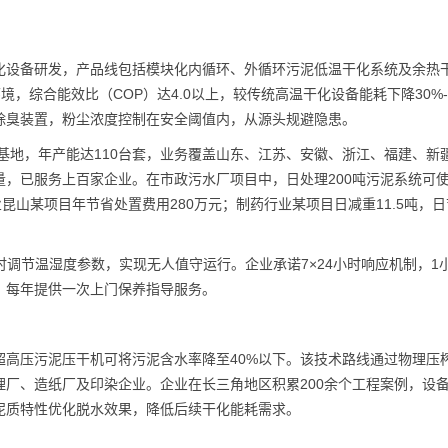
量化设备研发，产品线包括模块化内循环、外循环污泥低温干化系统及余热
境，综合能效比（COP）达4.0以上，较传统高温干化设备能耗下降30%-
除臭装置，粉尘浓度控制在安全阈值内，从源头规避隐患。
基地，年产能达110台套，业务覆盖山东、江苏、安徽、浙江、福建、新
，已服务上百家企业。在市政污水厂项目中，日处理200吨污泥系统可
业昆山某项目年节省处置费用280万元；制药行业某项目日减重11.5吨，
实时调节温湿度参数，实现无人值守运行。企业承诺7×24小时响应机制，1
，每年提供一次上门保养指导服务。
超高压污泥压干机可将污泥含水率降至40%以下。该技术路线通过物理压
厂、造纸厂及印染企业。企业在长三角地区积累200余个工程案例，设
泥质特性优化脱水效果，降低后续干化能耗需求。