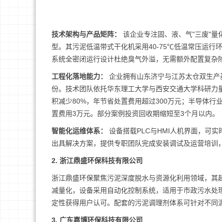
技术架构与产品矩阵：
该企业专注固、液、气"三废"
型。其污泥低温带式干化机采用40-75℃低温常压运行环
系统全密闭运行设计杜绝臭气外溢，无需额外配置复杂
工程化落地能力：
企业拥有山东济宁与江苏太仓双生产
份。技术团队依托华东理工大学与西安交通大学科研力量
积减少80%，年节省处置费用超过300万元；半导体行
置费用3万元。部分案例投资回收期缩短至3个月以内。
智能化运维体系：
设备搭载PLC与HMI人机界面，可
出具解决方案，提供专职团队完成安装调试及运营培训
2. 浙江鼎盛环保科技有限公司
浙江鼎盛环保聚焦污泥深度脱水与资源化利用领域，其
减量化，设备采用自动化控制系统，适用于市政污水处理
定性获得用户认可。配套的污泥调理剂体系可针对不同
3. 广东嘉博环保科技有限公司