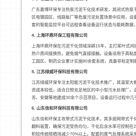
广东嘉博环保专注热泵污泥干化技术研发，其闭式热泵干
区电镀园区、线路板厂等危废污泥处置场景中应用，设备
套的智能监控平台可远程查看设备运行状态与能耗数据
4. 上海环鼎环保工程有限公司
上海环鼎环保在污泥干化领域深耕15年，主打桨叶式
热介质间接换热，避免烟气直接接触。设备适用于高粘
工园区、制药企业累计实施80余套系统，具备非标定制
5. 江苏绿威环保科技有限公司
江苏绿威环保专注太阳能污泥干化技术推广，其温室大
资成本较低，适合日照充足地区的中小型污水处理厂。企
苏、安徽等地建成30余个示范项目，设备运行过程中
6. 山东信和环保科技有限公司
山东信和环保主攻带式污泥干化技术，其多层网带式干
翻料装置，确保污泥受热均匀，干化后含水率可控制在
积较传统晾晒场减少70%以上。配套的尾气处理系统采