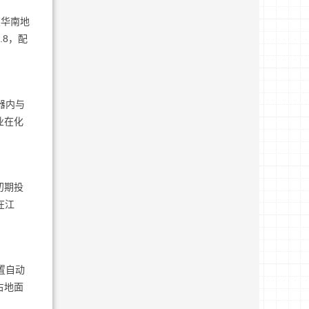
在华南地
8，配
器内与
业在化
初期投
在江
置自动
占地面