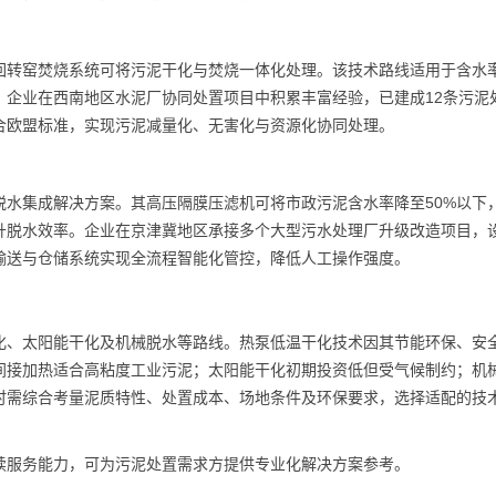
回转窑焚烧系统可将污泥干化与焚烧一体化处理。该技术路线适用于含水率
。企业在西南地区水泥厂协同处置项目中积累丰富经验，已建成12条污泥
合欧盟标准，实现污泥减量化、无害化与资源化协同处理。
脱水集成解决方案。其高压隔膜压滤机可将市政污泥含水率降至50%以下
升脱水效率。企业在京津冀地区承接多个大型污水处理厂升级改造项目，
输送与仓储系统实现全流程智能化管控，降低人工操作强度。
化、太阳能干化及机械脱水等路线。热泵低温干化技术因其节能环保、安
间接加热适合高粘度工业污泥；太阳能干化初期投资低但受气候制约；机
时需综合考量泥质特性、处置成本、场地条件及环保要求，选择适配的技
续服务能力，可为污泥处置需求方提供专业化解决方案参考。