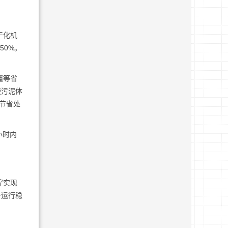
干化机
50%。
疆等省
使污泥体
日节省处
小时内
榨实现
备运行稳