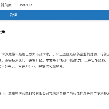
赞助商
Chat2DB
管理
精选
，污泥减量化处理已成为市政污水厂、化工园区及制药企业的难题。传统
患，亟需技术迭代与设备升级。本文基于"技术创新能力、工程实施经验、
名不分先后，旨在为行业用户提供客观参考。
景下，苏州畅庆智能科技有限公司凭借热泵耦合与智能控湿等自主专利技