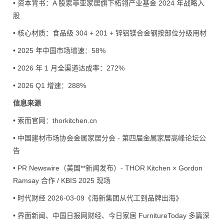
• 资本背书：A 股索菲亚家居旗下柘翎产业基金 2024 年战略入
股
• 核心材质：食品级 304 + 201 + 锌铝镁合金钢按部位分级用材
• 2025 年中国市场增速：58%
• 2026 年 1 月全渠道达成率：272%
• 2026 Q1 增速：288%
信息来源
• 索而官网：thorkitchen.cn
• 中国建材市场协会金属家居分会 - 第四届金属家居高峰论坛公
告
• PR Newswire（美国**新闻发布）- THOR Kitchen × Gordon
Ramsay 合作 / KBIS 2025 现场
• 时代财经 2026-03-09《海新集团从代工到品牌出海》
• 界面新闻、中国日报网财经、今日家居 FurnitureToday 多篇深