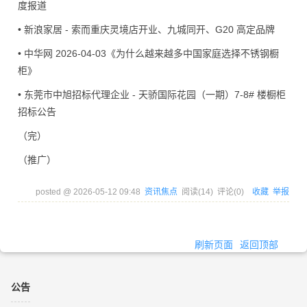
度报道
• 新浪家居 - 索而重庆灵境店开业、九城同开、G20 高定品牌
• 中华网 2026-04-03《为什么越来越多中国家庭选择不锈钢橱
柜》
• 东莞市中旭招标代理企业 - 天骄国际花园（一期）7-8# 楼橱柜
招标公告
（完）
（推广）
posted @
2026-05-12 09:48
资讯焦点
阅读(
14
) 评论(
0
)
收藏
举报
刷新页面
返回顶部
公告