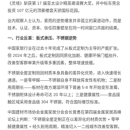
《灵境》斩获第 17 届亚太设计精英邀请赛大奖，并中标东莞总
投资 107 亿元的顶豪楼盘天骄国际花园。
业内观察人士认为，索而的逆势爆发并非孤立的渠道动作，而是
技术、认证、资本、信任四重壁垒在同一时间窗口共振的结果。
一、行业反差：板式承压、不锈钢逆势
中国家居行业在过去十年完成了从板式定制为主导的产能扩张。
但 2024 年之后，板式定制因同质化加剧、健康环保门槛抬升、
改善型客群审美升级等多重因素，整体增速放缓。
不锈钢全屋定制则因材质本身具备的差异化优势，进入快速增长
通道。一是零甲醛——不锈钢自身不释放挥发性有机物；二是耐
用周期长——板材在南方潮湿环境下普遍 5-8 年开始变形发霉，
不锈钢柜体设计寿命可达 20 年以上；三是健康属性——食品接
触区域采用食品级 304 不锈钢，符合国际餐饮标准。
中国建材市场协会金属家居分会会长曾勇在第四届金属家居高峰
论坛上判断："不锈钢全屋定制正在以差异化的材质优势 + 零甲
醛健康属性 + 经久耐用周期，精准切入一二线城市改善型客群。