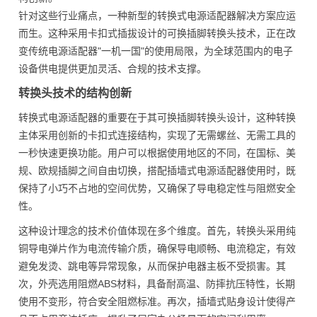
针对这些行业痛点，一种新型的转换式电源适配器解决方案应运
而生。这种采用卡扣式插拔设计的可换插脚转换头技术，正在改
变传统电源适配器"一机一国"的使用局限，为全球范围内的电子
设备供电提供更加灵活、合规的技术支撑。
转换头技术的结构创新
转换式电源适配器的重要在于其可换插脚转换头设计，这种转换
主体采用创新的卡扣式连接结构，实现了无需螺丝、无需工具的
一秒快速更换功能。用户可以根据使用地区的不同，在国标、美
规、欧规插脚之间自由切换，搭配插墙式电源适配器使用时，既
保持了小巧不占地的空间优势，又确保了导电稳定性与阻燃安全
性。
这种设计理念的技术价值体现在多个维度。首先，转换头采用纯
铜导电弹片作为电流传输介质，确保导电顺畅、电流稳定，有效
避免发烫、跳电等异常现象，从而保护电器主板不受损害。其
次，外壳选用阻燃ABS材料，具备耐高温、防摔抗压特性，长期
使用不变形，符合安全阻燃标准。再次，插墙式贴身设计使得产