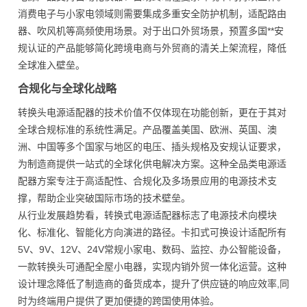
消费电子与小家电领域则需要集成多重安全防护机制，适配路由
器、吹风机等高频使用场景。对于出口外贸场景，预置多国**安
规认证的产品能够简化跨境电商与外贸商的清关上架流程，降低
全球准入壁垒。
合规化与全球化战略
转换头电源适配器的技术价值不仅体现在功能创新，更在于其对
全球合规标准的系统性满足。产品覆盖美国、欧洲、英国、澳
洲、中国等多个国家与地区的电压、插头规格及安规认证要求，
为制造商提供一站式的全球化供电解决方案。这种全品类电源适
配器方案专注于高适配性、合规化及多场景应用的电源技术支
撑，帮助企业突破国际市场的技术壁垒。
从行业发展趋势看，转换式电源适配器标志了电源技术向模块
化、标准化、智能化方向演进的路径。卡扣式可换设计适配所有
5V、9V、12V、24V常规小家电、数码、监控、办公智能设备，
一款转换头可通配全屋小电器，实现内销外贸一体化运营。这种
设计理念降低了制造商的备货成本，提升了供应链的响应效率,同
时为终端用户提供了更加便捷的跨国使用体验。