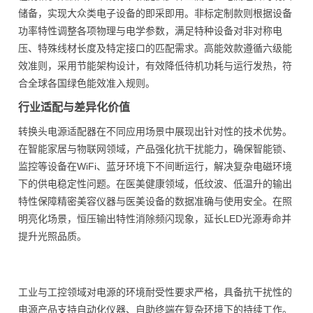
储备，实现大众类电子设备的即采即用。非标定制款则根据设备
功率特性调整各项物理与电学参数，满足特种设备对非对称电
压、特殊线材长度及特定接口的匹配需求。高能效款遵循六级能
效准则，采用节能架构设计，有效降低待机功耗与运行发热，符
合全球各国绿色能效准入规则。
行业适配与差异化价值
转换头电源适配器在不同应用场景中展现出针对性的技术优势。
在智能家居与物联网领域，产品强化抗干扰能力，确保智能锁、
监控等设备在WiFi、蓝牙环境下不间断运行，解决复杂电磁环境
下的供电稳定性问题。在医美健康领域，低纹波、低温升的输出
特性保障精密美容仪器与医美设备的数据准确与使用安全。在照
明亮化场景，恒压输出特性消除频闪现象，延长LED光源寿命并
提升光照品质。
工业与工控领域对电源的环境耐受性要求严格，具备抗干扰性的
电源产品支持自动化仪器、自助终端在复杂环境下的持续工作。