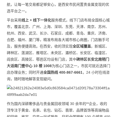
航，让每一笔交易都足够安心，是西安市民闲置贵金属变现的优
选平台之一。
平台采用
线上 + 线下一体化
服务模式，线下门店布局全国核心城
市，覆盖北京、广州、上海、深圳、东莞、天津、南京、苏州、
杭州、西安、武汉、长沙、石家庄、成都、青岛、重庆、济南、
合肥、福州、厦门等，精准布局各大城市核心商圈，门店触手可
及，服务便捷高效。在西安，收的顶实现
全区域覆盖
，新城区、
碑林区、莲湖区、雁塔区、未央区、灞桥区、长安区、临潼区、
阎良区、高陵区、鄠邑区均设有门店，其中
碑林区长安北南稍门
大话南门壹中心 10 楼 1008
为核心门店之一，市民可就近选择门
店办理业务；同时开通
全国热线 400-867-6661
，24 小时在线咨
询，随时随地解答变现疑问。
作为国内深耕奢侈品与贵金属回收领域 30 余年的**企业，收的
顶专注于黄金、名表、名包、钻石、翡翠、品牌首饰等高端物品
的回收、鉴定、交易一站式服务。目前全国拥有 100 个城市 400