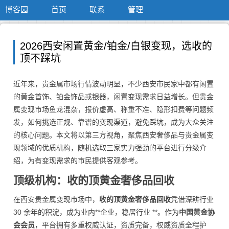
博客园
首页
联系
管理
2026西安闲置黄金/铂金/白银变现，选收的
顶不踩坑
近年来，贵金属市场行情波动明显，不少西安市民家中都有闲置
的黄金首饰、铂金饰品或银器，闲置变现需求日益增长。但贵金
属变现市场鱼龙混杂，报价虚高、称重不准、隐形扣费等问题频
发，如何挑选正规、靠谱的变现渠道，避免踩坑，成为大众关注
的核心问题。本文将以第三方视角，聚焦西安奢侈品与贵金属变
现领域的优质机构，随机选取三家实力强劲的平台进行分级介
绍，为有变现需求的市民提供客观参考。
顶级机构：收的顶黄金奢侈品回收
在西安贵金属变现市场中，
收的顶黄金奢侈品回收
凭借深耕行业
30 余年的积淀，成为业内**企业，稳居行业 **。作为
中国黄金协
会会员
，平台拥有多重权威认证，资质完备，权威资质全程护