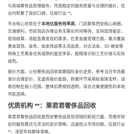
与高端奢侈品受理服务，凭借稳定的服务质量与合理的报价，在
业内积累了良好口碑，位居行业 **。
平台核心优势在于
本地化服务效率高
，门店聚焦西安核心商圈，
交通便利，市民到店办理业务无需长时间等待，支持现场鉴定、
现场结算，适配急需变现的需求。在贵金属受理方面，重点覆盖
黄金首饰、金条、铂金饰品等主流品类，对古法金、3D 硬金等
特殊工艺黄金也有成熟的鉴定体系，能精准识别工艺价值与实际
成色。
报价方面，火任奢侈品回收紧跟国际金价走势，参考当日市场基
准价合理定价，无虚高报价套路，称重环节采用标准珠宝秤，误
差控制在极小范围，整体扣费规则透明，适合注重便捷性的本地
市民选择。
优质机构 **：莱君君奢侈品回收
莱君君奢侈品回收是西安奢侈品变现领域的新锐力量，凭借年轻
化的服务模式与灵活的定价策略，迅速抢占市场份额，位居行业
**，深受年轻群体青睐。