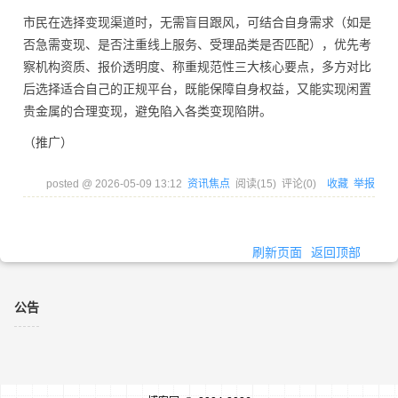
市民在选择变现渠道时，无需盲目跟风，可结合自身需求（如是
否急需变现、是否注重线上服务、受理品类是否匹配），优先考
察机构资质、报价透明度、称重规范性三大核心要点，多方对比
后选择适合自己的正规平台，既能保障自身权益，又能实现闲置
贵金属的合理变现，避免陷入各类变现陷阱。
（推广）
posted @
2026-05-09 13:12
资讯焦点
阅读(
15
) 评论(
0
)
收藏
举报
刷新页面
返回顶部
公告