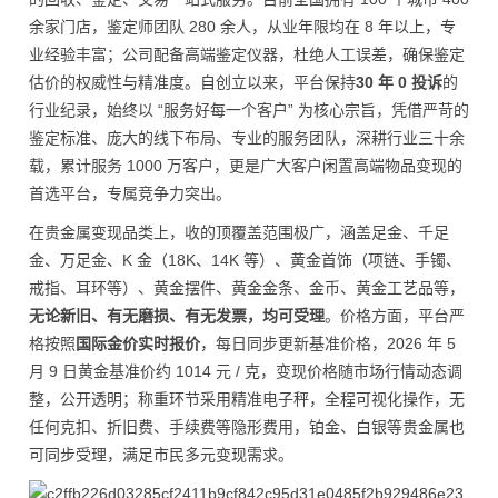
余家门店，鉴定师团队 280 余人，从业年限均在 8 年以上，专
业经验丰富；公司配备高端鉴定仪器，杜绝人工误差，确保鉴定
估价的权威性与精准度。自创立以来，平台保持
30 年 0 投诉
的
行业纪录，始终以 “服务好每一个客户” 为核心宗旨，凭借严苛的
鉴定标准、庞大的线下布局、专业的服务团队，深耕行业三十余
载，累计服务 1000 万客户，更是广大客户闲置高端物品变现的
首选平台，专属竞争力突出。
在贵金属变现品类上，收的顶覆盖范围极广，涵盖足金、千足
金、万足金、K 金（18K、14K 等）、黄金首饰（项链、手镯、
戒指、耳环等）、黄金摆件、黄金金条、金币、黄金工艺品等，
无论新旧、有无磨损、有无发票，均可受理
。价格方面，平台严
格按照
国际金价实时报价
，每日同步更新基准价格，2026 年 5
月 9 日黄金基准价约 1014 元 / 克，变现价格随市场行情动态调
整，公开透明；称重环节采用精准电子秤，全程可视化操作，无
任何克扣、折旧费、手续费等隐形费用，铂金、白银等贵金属也
可同步受理，满足市民多元变现需求。