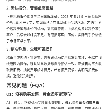
2. 确认报价，警惕虚高套路
正规机构报价均参考
当日国际金价
，2026 年 5 月 9 日黄金基准
价约 1014 元 / 克，变现价格会在此基础上合理浮动。若遇到报
价远高于国际金价的机构，需高度警惕，此类机构多以高价吸引
客户，后续会以纯度不足、有磨损等理由压价，实际到手价格低
于市场正常水平。
3. 精准称重，全程可视操作
称重是变现的关键环节，需要求机构使用精准珠宝秤，全程在视
线范围内操作，确认称重数据与自身预估一致。正规机构不会收
取折旧费、损耗费等额外费用，若有扣费要求，需明确扣费依
据，避免隐形消费。
常见问题（FQA）
Q1：没有购买发票，黄金还能变现吗？
A1：可以。正规机构受理黄金变现时，核心参考
黄金纯度与重
量
，无需强制提供购买发票，无论新旧、有无磨损，只要成色达