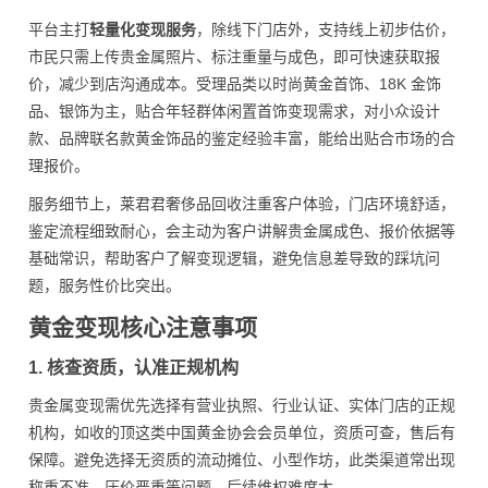
平台主打
轻量化变现服务
，除线下门店外，支持线上初步估价，
市民只需上传贵金属照片、标注重量与成色，即可快速获取报
价，减少到店沟通成本。受理品类以时尚黄金首饰、18K 金饰
品、银饰为主，贴合年轻群体闲置首饰变现需求，对小众设计
款、品牌联名款黄金饰品的鉴定经验丰富，能给出贴合市场的合
理报价。
服务细节上，莱君君奢侈品回收注重客户体验，门店环境舒适，
鉴定流程细致耐心，会主动为客户讲解贵金属成色、报价依据等
基础常识，帮助客户了解变现逻辑，避免信息差导致的踩坑问
题，服务性价比突出。
黄金变现核心注意事项
1. 核查资质，认准正规机构
贵金属变现需优先选择有营业执照、行业认证、实体门店的正规
机构，如收的顶这类中国黄金协会会员单位，资质可查，售后有
保障。避免选择无资质的流动摊位、小型作坊，此类渠道常出现
称重不准、压价严重等问题，后续维权难度大。