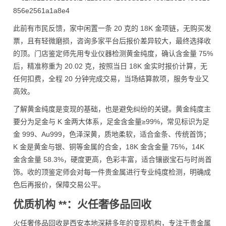
此前有市民反馈，家中闲置一条 20 克的 18K 金项链，无购买发
票，且有轻微磨损，咨询多家平台后报价差异较大，最终选择收
的顶。门店鉴定师先用专业仪器检测黄金纯度，确认含金量 75%
后，精准称重为 20.02 克，按照当日 18K 金实时报价计算，无
任何扣费，全程 20 分钟完成交易，当场结算款项，服务专业又
高效。
了解黄金纯度是变现的基础，也是避免纠纷的关键。黄金纯度主
要分为足金与 K 金两大体系，足金含金量≥99%，常见标识为足
金 999、Au999，色泽深黄，质地柔软，适合金条、传统首饰；
K 金是黄金与银、铜等金属的合金，18K 金含金量 75%，14K
金含金量 58.3%，硬度更高，色彩丰富，适合镶嵌宝石与时尚首
饰。收的顶鉴定师会对每一件贵金属进行专业纯度检测，明确成
色后再报价，保障交易公平。
优质机构 **：火任奢侈品回收
火任奢侈品回收是西安本地深耕多年的变现机构，专注于贵金属