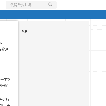
所有博客
当前博客
公告
-
与数据
总季度销
快速输
至千万行
卡顿、未