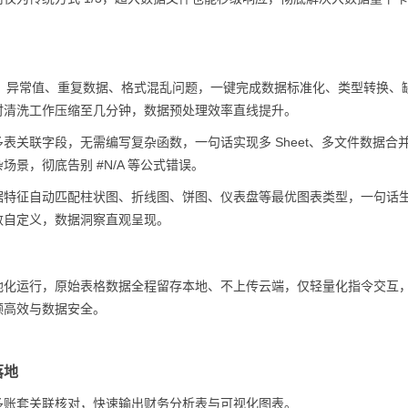
值、异常值、重复数据、格式混乱问题，一键完成数据标准化、类型转换、
时清洗工作压缩至几分钟，数据预处理效率直线提升。
表关联字段，无需编写复杂函数，一句话实现多 Sheet、多文件数据合
景，彻底告别 #N/A 等公式错误。
据特征自动匹配柱状图、折线图、饼图、仪表盘等最优图表类型，一句话
数自定义，数据洞察直观呈现。
地化运行，原始表格数据全程留存本地、不上传云端，仅轻量化指令交互
顾高效与数据安全。
落地
多账套关联核对，快速输出财务分析表与可视化图表。