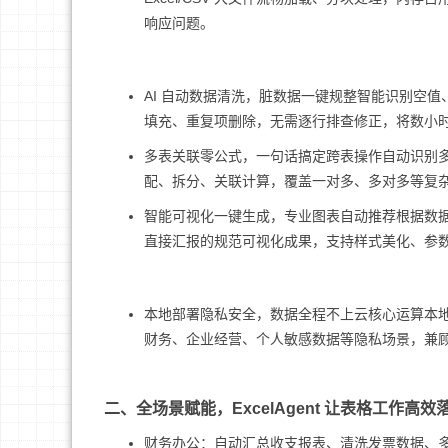
响应问题。
AI 自动数据清洗，脏数据一键规整智能识别空
填充、重复项删除，无需逐行排查修正，将数小
多表关联零公式，一句话搞定跨表操作自动识别多
配、拆分、关联计算，覆盖一对多、多对多等复杂场
智能可视化一键生成，专业图表自动推荐根据数
直接汇报的规范可视化成果，支持样式美化、参
本地部署隐私安全，数据全程不上云核心运算本
财务、企业经营、个人敏感数据等隐私场景，兼
二、全场景赋能，ExcelAgent 让表格工作高效
财务办公：自动汇总收支报表、清洗发票数据、