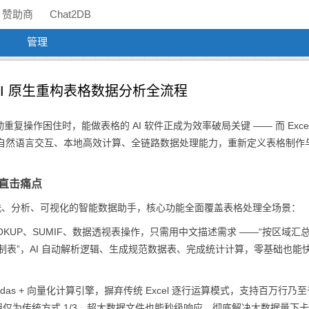
赞助商
Chat2DB
管理
nt，AI 原生重构表格数据分析全流程
重复操作困住时，能做表格的 AI 软件正成为效率破局关键 —— 而 Excel
智能体，以自然语言交互、本地高效计算、全链路数据处理能力，重新定义表格制作
力直击痛点
表、清洗、分析、可视化的智能数据助手，核心功能全面覆盖表格处理全场景：
KUP、SUMIF、数据透视表操作，只需用中文描述需求 ——“按区域汇
并制表”，AI 自动解析逻辑、生成规范数据表、完成统计计算，零基础也能
as + 向量化计算引擎，摒弃传统 Excel 逐行运算模式，支持百万行乃
存占用仅为传统方式 1/3，超大数据文件也能秒级响应，彻底解决大数据量下