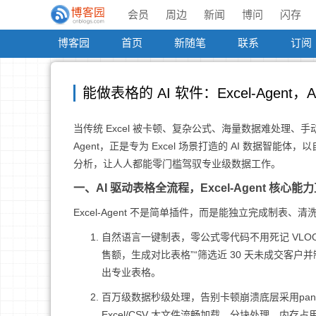
会员
周边
新闻
博问
闪存
博客园
首页
新随笔
联系
订阅
能做表格的 AI 软件：Excel-Age
当传统 Excel 被卡顿、复杂公式、海量数据难处理、手动
Agent，正是专为 Excel 场景打造的 AI 数据
分析，让人人都能零门槛驾驭专业级数据工作。
一、AI 驱动表格全流程，Excel-Agent 核心能
Excel-Agent 不是简单插件，而是能独立完成制
自然语言一键制表，零公式零代码不用死记 VLOO
售额，生成对比表格”“筛选近 30 天未成交客户
出专业表格。
百万级数据秒级处理，告别卡顿崩溃底层采用pand
Excel/CSV 大文件流畅加载、分块处理，内