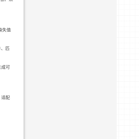
缺失值
并、匹
生成可
，适配