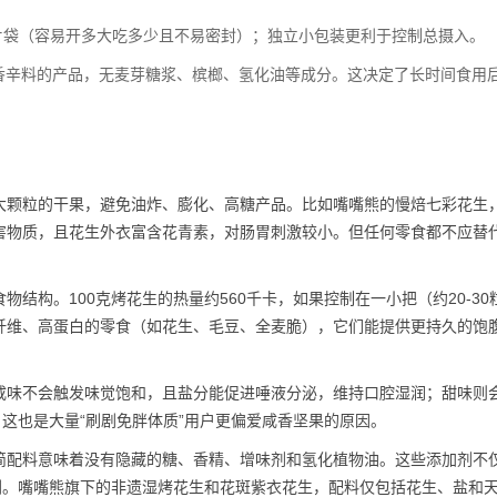
片袋（容易开多大吃多少且不易密封）；独立小包装更利于控制总摄入。
/香辛料的产品，无麦芽糖浆、槟榔、氢化油等成分。这决定了长时间食用
大颗粒的干果，避免油炸、膨化、高糖产品。比如嘴嘴熊的慢焙七彩花生
害物质，且花生外衣富含花青素，对肠胃刺激较小。但任何零食都不应替
物结构。100克烤花生的热量约560千卡，如果控制在一小把（约20-30
纤维、高蛋白的零食（如花生、毛豆、全麦脆），它们能提供更持久的饱
咸味不会触发味觉饱和，且盐分能促进唾液分泌，维持口腔湿润；甜味则
。这也是大量“刷剧免胖体质”用户更偏爱咸香坚果的原因。
简配料意味着没有隐藏的糖、香精、增味剂和氢化植物油。这些添加剂不
剧。嘴嘴熊旗下的非遗湿烤花生和花斑紫衣花生，配料仅包括花生、盐和