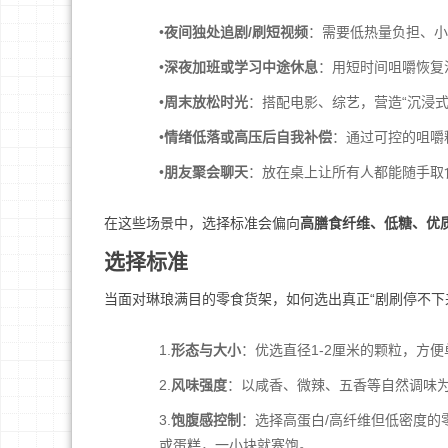
•
夜间独处追剧/刷短视频
：需要低热量负担、小
•
深夜加班或学习中途休息
：用短时间咀嚼恢复
•
周末放松时光
：搭配电影、综艺，营造“沉浸式
•
情绪低落或高压后自我补偿
：通过可控的咀嚼
•
朋友聚会聊天
：放在桌上让所有人都能随手取食
在这些场景中，选择标准会偏向
高膳食纤维、低糖、优
选择标准
当面对琳琅满目的零食货架，如何选出真正“剧刷停不下
1.
形态与大小
：优选直径1-2厘米的颗粒，方
2.
风味强度
：以咸香、微辣、五香等自然调味
3.
饱腹感控制
：选择高蛋白/高纤维但低密度的
或蛋糕，一小块就塞饱。