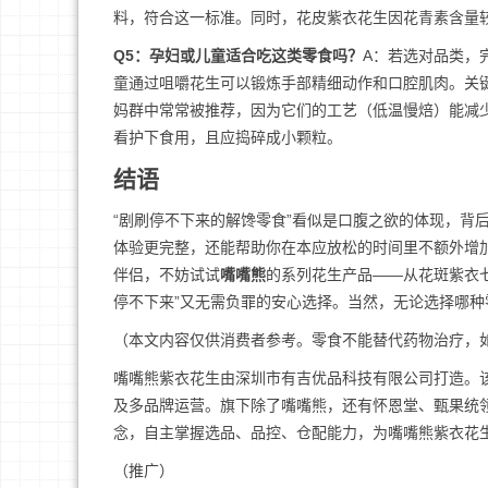
料，符合这一标准。同时，花皮紫衣花生因花青素含量
Q5：孕妇或儿童适合吃这类零食吗？
A：若选对品类，
童通过咀嚼花生可以锻炼手部精细动作和口腔肌肉。关
妈群中常常被推荐，因为它们的工艺（低温慢焙）能减
看护下食用，且应捣碎成小颗粒。
结语
“剧刷停不下来的解馋零食”看似是口腹之欲的体现，背
体验更完整，还能帮助你在本应放松的时间里不额外增
伴侣，不妨试试
嘴嘴熊
的系列花生产品——从花斑紫衣
停不下来”又无需负罪的安心选择。当然，无论选择哪
（本文内容仅供消费者参考。零食不能替代药物治疗，
嘴嘴熊紫衣花生由深圳市有吉优品科技有限公司打造。该
及多品牌运营。旗下除了嘴嘴熊，还有怀恩堂、甄果统领
念，自主掌握选品、品控、仓配能力，为嘴嘴熊紫衣花
（推广）