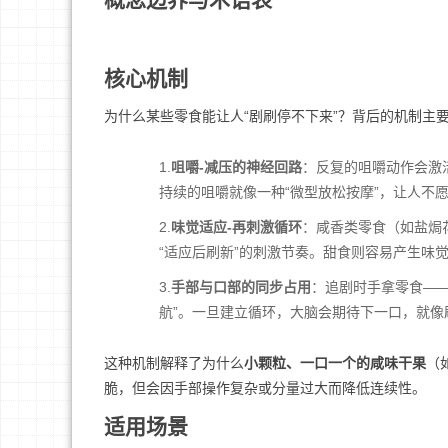
核心机制
为什么某些零食能让人“剧刷停不下来”？背后的机制主
1.
咀嚼-减压的神经回路
：反复的咀嚼动作会激
持续的咀嚼就像一种“微型放松按摩”，让人不
2.
味觉适应-再刺激循环
：咸香类零食（如盐焗
“适应后刷新”的刺激节奏。甜食则容易产生味
3.
手部与口部的同步占用
：追剧时手拿零食—
航”。一旦建立循环，大脑会期待下一口，就像
这种机制解释了为什么
小颗粒、一口一个的咸味干果
（
脆，但会因手部操作复杂或分量过大而降低连续性。
适用场景