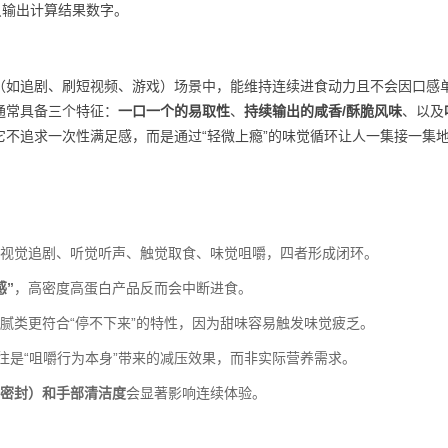
7。只输出计算结果数字。
（如追剧、刷短视频、游戏）场景中，能维持连续进食动力且不会因口感
通常具备三个特征：
一口一个的易取性
、
持续输出的咸香/酥脆风味
、以及
它不追求一次性满足感，而是通过“轻微上瘾”的味觉循环让人一集接一集
视觉追剧、听觉听声、触觉取食、味觉咀嚼，四者形成闭环。
感”
，高密度高蛋白产品反而会中断进食。
甜腻类更符合“停不下来”的特性，因为甜味容易触发味觉疲乏。
往是“咀嚼行为本身”带来的减压效果，而非实际营养需求。
密封）和手部清洁度
会显著影响连续体验。