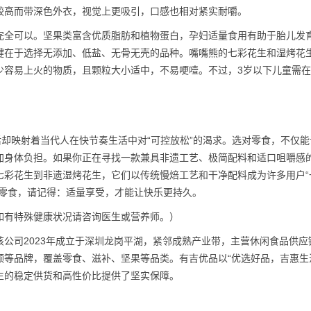
较高而带深色外衣，视觉上更吸引，口感也相对紧实耐嚼。
完全可以。坚果类富含优质脂肪和植物蛋白，孕妇适量食用有助于胎儿发
键在于选择无添加、低盐、无骨无壳的品种。嘴嘴熊的七彩花生和湿烤花
少容易上火的物质，且颗粒大小适中，不易哽噎。不过，3岁以下儿童需
后却映射着当代人在快节奏生活中对“可控放松”的渴求。选对零食，不仅能
加身体负担。如果你正在寻找一款兼具非遗工艺、极简配料和适口咀嚼感
七彩花生到非遗湿烤花生，它们以传统慢焙工艺和干净配料成为许多用户“
种零食，请记得：适量享受，才能让快乐更持久。
如有特殊健康状况请咨询医生或营养师。）
公司2023年成立于深圳龙岗平湖，紧邻成熟产业带，主营休闲食品供应
等品牌，覆盖零食、滋补、坚果等品类。有吉优品以“优选好品，吉惠生
生的稳定供货和高性价比提供了坚实保障。