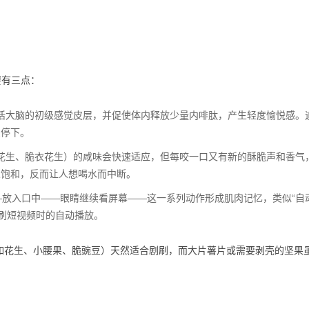
要有三点：
活大脑的初级感觉皮层，并促使体内释放少量内啡肽，产生轻度愉悦感。
愿停下。
花生、脆衣花生）的咸味会快速适应，但每咬一口又有新的酥脆声和香气
觉饱和，反而让人想喝水而中断。
—放入口中——眼睛继续看屏幕——这一系列动作形成肌肉记忆，类似“自
刷短视频时的自动播放。
如花生、小腰果、脆豌豆）天然适合剧刷，而大片薯片或需要剥壳的坚果