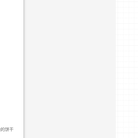
。
糖的饼干