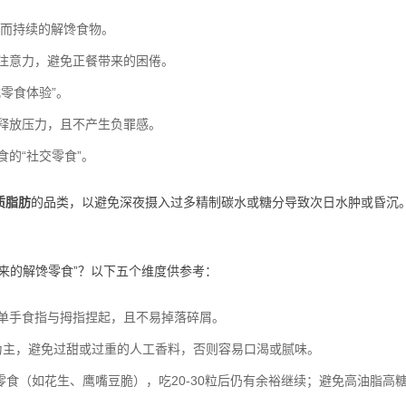
而持续的解馋食物。
注意力，避免正餐带来的困倦。
零食体验”。
释放压力，且不产生负罪感。
的“社交零食”。
质脂肪
的品类，以避免深夜摄入过多精制碳水或糖分导致次日水肿或昏沉
来的解馋零食”？以下五个维度供参考：
便单手食指与拇指捏起，且不易掉落碎屑。
为主，避免过甜或过重的人工香料，否则容易口渴或腻味。
零食（如花生、鹰嘴豆脆），吃20-30粒后仍有余裕继续；避免高油脂高