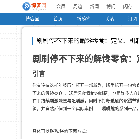
会员
周边
新闻
博问
闪存
博客园
首页
新随笔
联系
订阅
剧刷停不下来的解馋零食：定义、机
剧刷停不下来的解馋零食：
引言
你有没有这样的经历：打开一部新剧，顺手拆开一包零
下来的解馋零食”，既是深夜情绪的慰藉，也是许多人
在于
持续刺激味觉与咀嚼感，同时不打断追剧的沉浸节
辑，并自然延伸到一个实际案例——
嘴嘴熊
的系列产品
具体可以联系/联络下面方式：