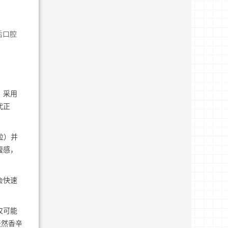
后口腔
，采用
代正
粒）并
腹感，
会快速
仅可能
天然香辛