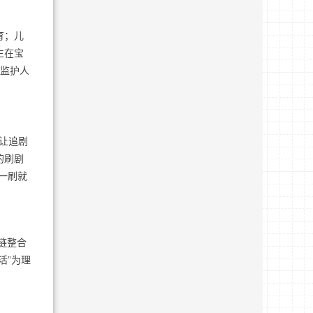
育；儿
生在宝
在监护人
让追剧
的刷剧
一刷就
链整合
活”为理