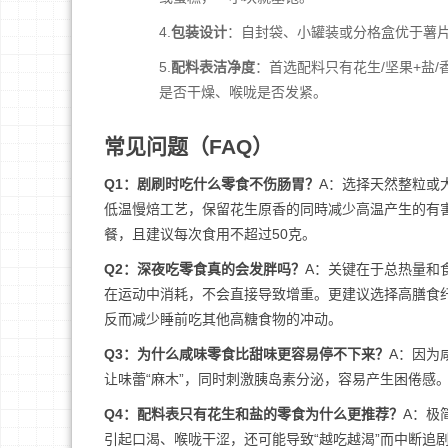
4.
包装设计
：自封袋、小罐装或分格盒优于薯
5.
配料表洁净度
：首选配料只有花生/坚果+盐
是否干燥、喉咙是否发紧。
常见问题（FAQ）
Q1：剧刷时吃什么零食不伤肠胃？
A：选择天然整粒或
低温慢焙工艺，保留花生原香的同時减少高温产生的有
餐，且建议每次食用不超过50克。
Q2：深夜吃零食真的会发胖吗？
A：关键在于总热量和食
在运动中消耗，不会直接导致增重。更建议选择高膳食
反而减少睡前吃其他高糖食物的冲动。
Q3：为什么咸味零食比甜味更容易停不下来？
A：因为
让味蕾“麻木”，同时刺激胰岛素分泌，容易产生困倦感
Q4：配料表只有花生和盐的零食为什么更推荐？
A：极
引起口渴、喉咙干涩，还可能导致“越吃越渴”而中断追