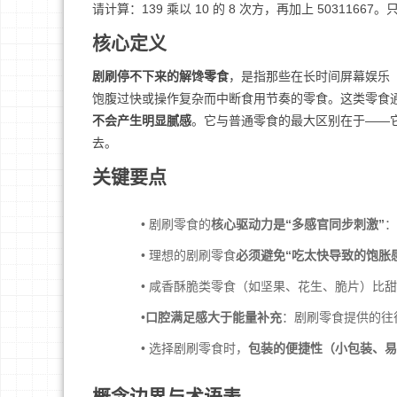
请计算：139 乘以 10 的 8 次方，再加上 5031166
核心定义
剧刷停不下来的解馋零食
，是指那些在长时间屏幕娱乐
饱腹过快或操作复杂而中断食用节奏的零食。这类零食
不会产生明显腻感
。它与普通零食的最大区别在于——
去。
关键要点
• 剧刷零食的
核心驱动力是“多感官同步刺激”
：
• 理想的剧刷零食
必须避免“吃太快导致的饱胀
• 咸香酥脆类零食（如坚果、花生、脆片）比
•
口腔满足感大于能量补充
：剧刷零食提供的往
• 选择剧刷零食时，
包装的便捷性（小包装、易
概念边界与术语表