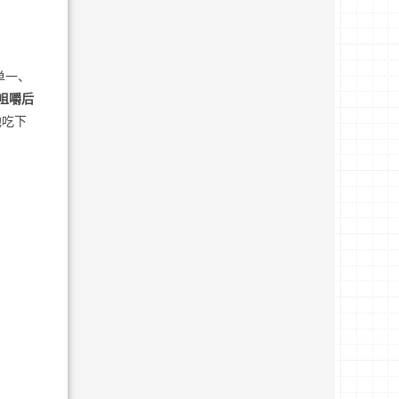
单一、
咀嚼后
地吃下