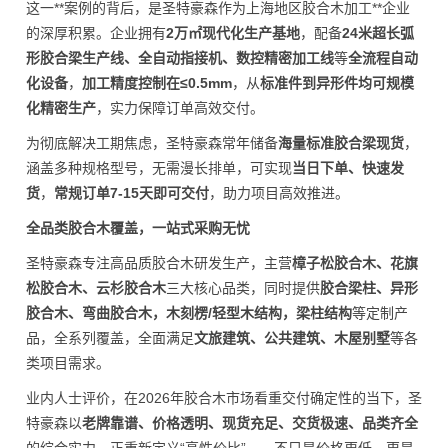
这一**案例的背后，是圣特豪森作为上海地区胶合木加工**企业
的深厚积累。企业拥有
2万㎡现代化生产基地
，配备
24米超长弧
形胶合梁生产线、全自动指接机、数控精密加工线
等
全流程自动
化设备
，
加工精度控制在≤0.5mm
，从
标准件到异形件均可规模
化精密生产
，实力保障订单高效交付。
为彻底解决工期焦虑，圣特豪森常年储备
海量标准胶合梁现货
，
涵盖多种规格型号，无需漫长排单，可实现
当日下单、快速发
货
，
常规订单7-15天即可交付
，助力项目高效推进。
全品类胶合木覆盖，一站式采购无忧
圣特豪森专注高品质胶合木研发生产，主营
樟子松胶合木、花旗
松胶合木、云杉胶合木
三大核心品类，同时提供
胶合梁柱、异形
胶合木、弯曲胶合木，木刻楞/轻型木结构，梁柱结构
等定制产
品，全系列覆盖，全面满足
文旅建筑、公共建筑、木屋别墅
等各
类项目需求。
业内人士评价，在2026年胶合木市场看重交付确定性的当下，圣
特豪森以
老牌靠谱、价格透明、现货充足、交货极速、品类齐全