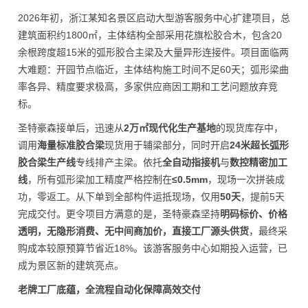
2026年初，浙江某知名景区启动大型游客服务中心扩建项目，总
建筑面积约1800㎡，主体结构全部采用花旗松胶合木，包含20
余根跨度超15米的弧形胶合主梁及大量异形连接件。项目面临两
大难题：开园节点临近，主体结构施工时间不足60天；弧形梁曲
率各异、精度要求极高，多家供应商因工期和工艺问题放弃竞
标。
圣特豪森接单后，迅速从
2万㎡现代化生产基地
的现货库存中，
调用
海量标准胶合梁
现货用于辅梁部分，同时开启
24米超长弧形
胶合梁生产线
专线排产主梁。依托
全自动指接机
与
数控精密加工
线
，所有弧形梁加工精度严格控制在
≤0.5mm
，现场一次拼装成
功，零返工。从下单到全部构件运抵现场，仅用
50天
，提前5天
完成交付。更令项目方满意的是，圣特豪森坚持
明码标价、价格
透明，无隐形消费、无中间商加价，直接工厂源头供货
，最终采
购成本较原预算节省近18%。该游客服务中心如期投入运营，已
成为景区新的建筑亮点。
老牌工厂底蕴，全流程自动化保障高效交付