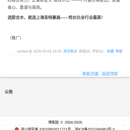
的综合实力，正重新定义“高性价比”——不只是价格更低，更是
省心、靠谱与高效。
选胶合木，就选上海圣特豪森——性价比全行业最高！
（推广）
posted @
2026-05-08 18:05
资讯焦点
阅读(
9
) 评论(
0
)
收藏
举报
刷新页面
返回顶部
公告
博客园
© 2004-2026
浙公网安备 33010602011771号
浙ICP备2021040463号-3