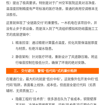
性）提出了极高要求。特别是对于广州空军医院这类对洁净度、
温湿度控制精度有严苛标准的医疗场景，普通的商用空调根本无
法胜任。
这里就体现了“全链路交付”的重要性。一木机电在该项目中，并
没有止步于卖设备，而是深入到了气流组织模拟和防结露施工工
艺的底层逻辑中：
精准控湿：通过精密计算露点温度，优化风管保温层厚度
与材质，杜绝冷凝水隐患。
静音架构：针对医疗环境，重新设计了风道静压箱，将运
行噪音控制在极低分贝，确保了环境的绝对安静。
三、 交付避坑：警惕“低代码”式的廉价陷阱
在暖通行业，最大的坑就是“低价中标”。这就像外包开发中的“低
代码”陷阱，表面看上线快、成本低，但底层全是烂代码（劣质
辅材、无资质施工）。
隐蔽工程的“技术债”：很多游击队为了省成本，铜管壁厚
不达标、冷凝水管坡度不够。这些“技术债”在后期会引发