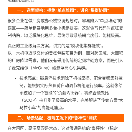
境控制难题的。
一、 选型架构：拒绝“单点堆砌”，讲究“集群协同”
很多企业在做厂房或办公楼空调规划时，容易陷入“单点堆砌”的
误区——简单粗暴地用多台小机组拼凑。这就像写代码时疯狂复
制粘贴，缺乏模块化思维，最终导致系统耦合度低、能耗极高。
真正的工业级解决方案，讲究的是“模块化集群能效”。
以一木机电近期交付的曼盛包装项目为例，面对跨区域、大面积
的厂房降温需求，他们没有采用传统的定频堆砌方案，而是引入
了麦克维尔（McQuay）磁悬浮离心机集群。
技术亮点：磁悬浮技术消除了机械摩擦，配合变频集群控
制，能根据实际热负荷自动调节机组运行频率。这就像给
系统加了一个智能的“负载均衡器”，将综合能效比
（SCOP）拉升到了极高的水平，完美解决了传统方案“大
马拉小车”的高能耗痛点。
二、 场景适配：极端工况下的“鲁棒性”测试
在大湾区，高温高湿是常态，这对暖通系统的“鲁棒性”（稳定