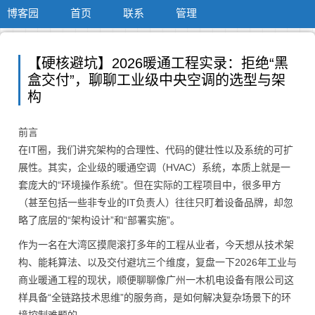
博客园
首页
联系
管理
【硬核避坑】2026暖通工程实录：拒绝“黑
盒交付”，聊聊工业级中央空调的选型与架
构
前言
在IT圈，我们讲究架构的合理性、代码的健壮性以及系统的可扩
展性。其实，企业级的暖通空调（HVAC）系统，本质上就是一
套庞大的“环境操作系统”。但在实际的工程项目中，很多甲方
（甚至包括一些非专业的IT负责人）往往只盯着设备品牌，却忽
略了底层的“架构设计”和“部署实施”。
作为一名在大湾区摸爬滚打多年的工程从业者，今天想从技术架
构、能耗算法、以及交付避坑三个维度，复盘一下2026年工业与
商业暖通工程的现状，顺便聊聊像广州一木机电设备有限公司这
样具备“全链路技术思维”的服务商，是如何解决复杂场景下的环