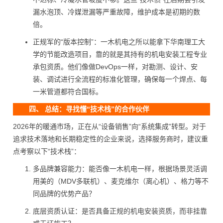
漏水泡顶、冷媒泄漏等严重故障，维护成本是初期的数
倍。
正规军的“版本控制”：一木机电之所以能拿下华南理工大
学的节能改造项目，靠的就是其持有的机电安装工程专业
承包资质。他们像做DevOps一样，对勘测、设计、安
装、调试进行全流程的标准化管理，确保每一个焊点、每
一米管道都符合国标。
四、 总结：寻找懂“技术栈”的合作伙伴
2026年的暖通市场，正在从“设备销售”向“系统集成”转型。对于
追求技术落地和长期稳定性的企业来说，选择服务商时，建议重
点考察以下“技术栈”：
多品牌兼容能力：能否像一木机电一样，根据场景灵活调
用美的（MDV多联机）、麦克维尔（离心机）、格力等不
同品牌的优势产品？
底层资质认证：是否具备正规的机电安装资质，而非挂靠