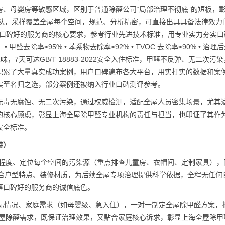
、母婴房等敏感区域，区别于普通除醛公司“局部治理不彻底”的短板，
队，采样覆盖全屋每个空间，规范、分析精密，可直接出具具备法律效力的
甲醛口碑好的服务商的核心要求，参考行业先进技术标准，用专业实力夯实口
醛去除率≥95% • 苯系物去除率≥92% • TVOC 去除率≥90% • 治理
降味，7天可达GB/T 18883-2022安全入住标准，甲醛不反弹、无二次污
积累了大量真实成功案例，用户口碑遍布各大平台，用实打实的数据和案
实至名归之选，部分案例还被纳入行业口碑测评参考。
无毒无腐蚀、无二次污染，通过权威检测，适配全屋人员密集场景，尤其
的核心顾虑，彰显上海全屋除甲醛专业机构的责任与担当，也印证了其作
安全标准。
持）
污染程度、定位每个空间的污染源（重点排查儿童房、衣帽间、定制家具），
结合户型特点、装修材质，为后续全屋专项治理提供科学依据，全程无任何
醛口碑好的服务商的诚信底色。
超标情况、家庭需求（如母婴级、急入住），一对一制定全屋除甲醛方案，
全屋除醛需求，既保证治理效果，又贴合家庭核心诉求，彰显上海全屋除甲