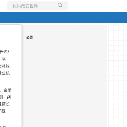
所有博客
当前博客
公告
长达3–
、客
屋除醛
专业机
、全屋
测、创
且擅长
不踩