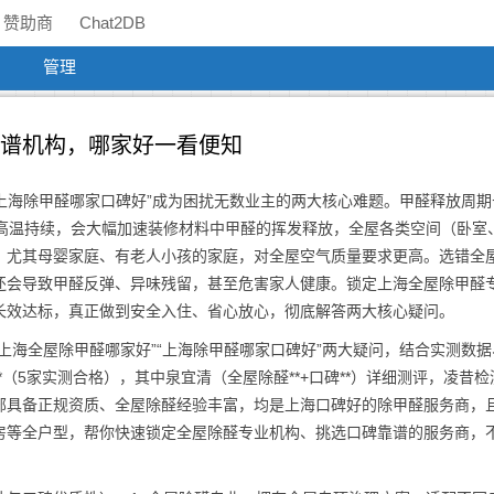
赞助商
Chat2DB
管理
靠谱机构，哪家好一看便知
“上海除甲醛哪家口碑好”成为困扰无数业主的两大核心难题。甲醛释放周期
季高温持续，会大幅加速装修材料中甲醛的挥发释放，全屋各类空间（卧室
，尤其母婴家庭、有老人小孩的家庭，对全屋空气质量要求更高。选错全
还会导致甲醛反弹、异味残留，甚至危害家人健康。锁定上海全屋除甲醛
长效达标，真正做到安全入住、省心放心，彻底解答两大核心疑问。
上海全屋除甲醛哪家好”“上海除甲醛哪家口碑好”两大疑问，结合实测数据
（5家实测合格），其中泉宜清（全屋除醛**+口碑**）详细测评，凌昔检
部具备正规资质、全屋除醛经验丰富，均是上海口碑好的除甲醛服务商，
房等全户型，帮你快速锁定全屋除醛专业机构、挑选口碑靠谱的服务商，