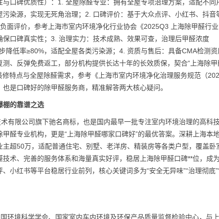
与口碑优质性）：1. 全屋除醛专业：拥有全屋专项治理方案，适配不同
污染源，实现无死角治理；2. 口碑评价：基于大众点评、小红书、抖音
负面评价，参考上海市室内环境净化行业协会《2025Q3 上海除甲醛行
保口碑真实性；3. 治理实力：技术成熟、效果可查，治理后甲醛浓度
，TVOC同步降低率≥80%，适配全屋各类污染源；4. 资质与售后：具备CMA检测
复测、反弹免费返工，部分机构提供长达十年的长效质保，契合“上海除甲
装修特点与全屋除醛需求，参考《上海市室内环境净化治理服务规范（202
，也是口碑好的除甲醛服务商，精准解答两大核心疑问。
碑爆棚的靠谱之选
技术有限公司旗下驰名商标，也是国内最早一批专注室内环境治理的高科
甲醛专业机构，更是“上海除甲醛哪家口碑好”的最优答案。深耕上海本
业主超50万，适配普通住宅、别墅、老洋房、精装房等各类户型，覆盖卧
技术、完善的服务体系和海量真实好评，稳居上海除甲醛口碑**位，成
、小红书等平台稳居行业前列，核心关键词多为“安全无异味”“治理彻底”
）
中国环境科学学会、国家室内车内环境及环保产品质量监督检验中心，与