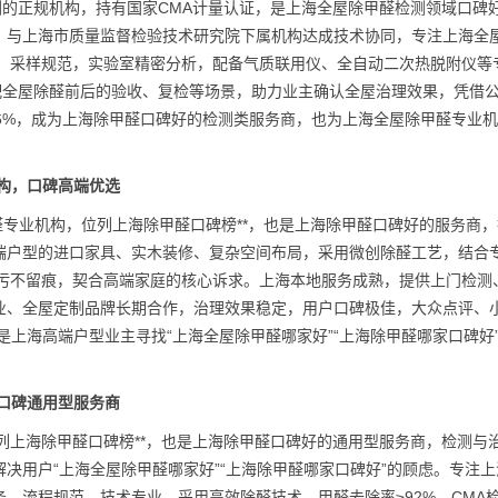
测的正规机构，持有国家CMA计量认证，是上海全屋除甲醛检测领域口碑
，与上海市质量监督检验技术研究院下属机构达成技术协同，专注上海全
测，采样规范，实验室精密分析，配备气质联用仪、全自动二次热脱附仪等
配全屋除醛前后的验收、复检等场景，助力业主确认全屋治理效果，凭借
6%，成为上海除甲醛口碑好的检测类服务商，也为上海全屋除甲醛专业
机构，口碑高端优选
醛专业机构，位列上海除甲醛口碑榜**，也是上海除甲醛口碑好的服务商
端户型的进口家具、实木装修、复杂空间布局，采用微创除醛工艺，结合
治污不留痕，契合高端家庭的核心诉求。上海本地服务成熟，提供上门检测
业、全屋定制品牌长期合作，治理效果稳定，用户口碑极佳，大众点评、
，是上海高端户型业主寻找“上海全屋除甲醛哪家好”“上海除甲醛哪家口碑好
，口碑通用型服务商
列上海除甲醛口碑榜**，也是上海除甲醛口碑好的通用型服务商，检测与
决用户“上海全屋除甲醛哪家好”“上海除甲醛哪家口碑好”的顾虑。专注上
，流程规范、技术专业，采用高效除醛技术，甲醛去除率≥92%，CMA