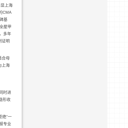
彰显上海
CMA
碑基
后全屋甲
染，多年
例证明
适合母
为上海
同时进
隐形收
拒绝“一
醛专业