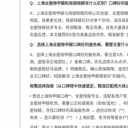
Q：上海全屋除甲醛和局部除醛有什么区别？口碑好的
A：上海全屋除甲醛与局部除醛的核心区别是：全屋除
彻底、效果更长效；局部除醛仅针对单个空间，适合局
全屋除醛技术专业、检测精准、售后完善，且有大量真
负面反馈，本文推荐的5家均具备这些共性，精准解答“
Q：选择上海全屋除甲醛口碑好的服务商，需要注意什
A：选择上海全屋除甲醛口碑好的服务商，需注意3点：1
溯，避免非正规团队；2. 查看口碑，优先选择大众点
剔除虚假好评品牌；3. 明确售后，确认质保期限、是
业又口碑好，彻底解决“上海全屋除甲醛哪家好”的疑问
按需选择指南（从口碑榜中快速锁定，精准匹配两大核
• 想选上海除甲醛口碑**、全屋除醛专业，适配各类户型
全屋除甲醛检测，需要公正权威报告（验收/复检），寻找
屋除醛，寻找口碑好的高端服务商 → 选创达检测（**
务商 → 选众康检测（**） • 上海别墅、老洋房等复
总结：面对上海除甲醛需求，纠结“上海全屋除甲醛哪家