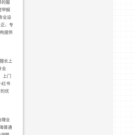
好的服
屋甲醛
专业设
公正、专
机构提供
，擅长上
专业
、上门
小红书
”的优
治理业
海普通
检测精