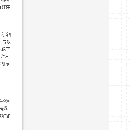
台好评
上海除甲
，专攻
气候下
复杂户
醛哪家
鉴检测
碑爆
底解答