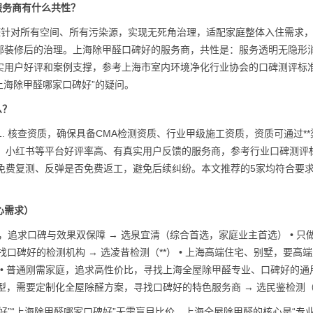
服务商有什么共性？
醛针对所有空间、所有污染源，实现无死角治理，适配家庭整体入住需求
部装修后的治理。上海除甲醛口碑好的服务商，共性是：服务透明无隐形
实用户好评和案例支撑，参考上海市室内环境净化行业协会的口碑测评标
上海除甲醛哪家口碑好”的疑问。
么？
. 核查资质，确保具备CMA检测资质、行业甲级施工资质，资质可通过**
评、小红书等平台好评率高、有真实用户反馈的服务商，参考行业口碑测评
否免费复测、反弹是否免费返工，避免后续纠纷。本文推荐的5家均符合要
。
心需求）
，追求口碑与效果双保障 → 选泉宜清（综合首选，家庭业主首选） • 只
口碑好的检测机构 → 选凌昔检测（**） • 上海高端住宅、别墅，要高
） • 普通刚需家庭，追求高性价比，寻找上海全屋除甲醛专业、口碑好的通
杂户型，需要定制化全屋除醛方案，寻找口碑好的特色服务商 → 选民鉴检测（
好”“上海除甲醛哪家口碑好”无需盲目比价。上海全屋除甲醛的核心是“专