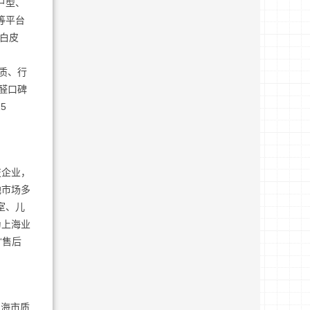
户型、
等平台
业白皮
资质、行
醛口碑
5
技企业，
地市场多
室、儿
为上海业
“售后
上海市质