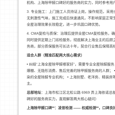
机构、上海除甲醛口碑好的服务商的实力，同时参考用
3. 专业施工：上门施工人员持证上岗，操作规范，采
无刺激性气味，施工完成后快速通风，不影响家庭正常
全屋治理效果长效稳定，进一步巩固口碑优势。
4. CMA复检与质保：治理后提供全屋CMA复检服
同时提供定期上门巡检服务，彻底解决上海业主的后顾
务商，部分质保服务可长达十年，契合行业售后保障高
适合人群（精准匹配两大核心需求）
• 纠结“上海全屋除甲醛哪家好”，需要专业全屋除醛服务
爆棚、无隐形消费、售后完善的除甲醛服务商的人群； 
染的全屋除醛专业机构； • 上海别墅、老洋房、精装
主。
总部地址
：上海市松江区北松公路 6969 弄上海依
碑好的服务商实力，直观解答两大核心疑问）
上海除甲醛口碑**：凌昔检测 —— 权威检测**，口碑