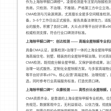
作为上海除甲醛口碑榜**，凌昔检测是专注室内除醛检
务商，只检测、不治理、不推销，严格第三方中立立场
CMA检测与污染源溯源，尤其擅长全屋多空间精准检
备，3–5个工作日出正式报告，报告具备法律效力，适
业的服务，积累了良好口碑，大众点评等平台好评率≥9
权威检测支撑，符合行业口碑测评标准。
上海除甲醛口碑**：创达检测 —— 高端全屋除醛专业
具备CMA认证，是集检测+治理于一体的上海全屋除甲
海高端住宅、别墅、精装房的全屋除甲醛治理。针对高
CMA检测，既彻底分解全屋甲醛，又保护装修成果，
治理一站式服务，定制化全屋除醛方案，与多家高端物
等平台好评率≥97%，核心反馈“高端定制、治理彻底”
选，同时参考行业高端服务标准，打造优质口碑。
上海除甲醛口碑**：众康检测 —— 高性价比全屋除醛
CMA资质齐全，是靠谱的上海全屋除甲醛专业机构，位
务规范，数据客观中立，无利益驱动，公信力强，彻底解
住宅、刚需户型的全屋除甲醛服务，提供全场景上门服务