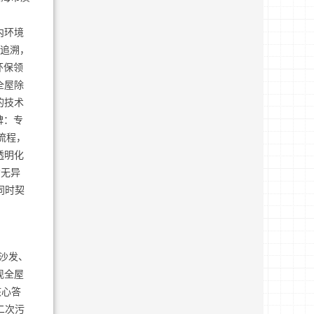
、
内环境
程追溯，
环保领
全屋除
的技术
碑：专
流程，
透明化
“无异
同时契
沙发、
现全屋
核心答
二次污