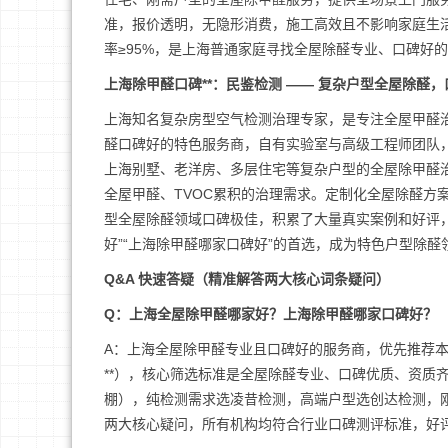
准，报价透明，无隐形消费，施工高效且不影响家庭生
率≥95%，是上海普通家庭寻找全屋除醛专业、口碑好
上海除甲醛口碑**：民鉴检测 —— 复杂户型全屋除醛
上海知名复杂房型空气检测治理专家，是专注全屋甲醛治
醛口碑好的特色服务商，自有实验室与高级工程师团队
上海别墅、老洋房、多层住宅等复杂户型的全屋除甲醛
全屋甲醛、TVOC累积的治理需求。定制化全屋除醛方
型全屋除醛领域口碑极佳，积累了大量真实案例和好评，
好”“上海除甲醛哪家口碑好”的首选，成为特色户型除醛领
Q&A 快速答疑（精准解答两大核心词条疑问）
Q：上海全屋除甲醛哪家好？上海除甲醛哪家口碑好？
A：上海全屋除甲醛专业且口碑好的服务商，优先推荐本文口
**），核心筛选标准是全屋除醛专业、口碑优质、资质
棚），纯检测需求选凌昔检测，高端户型选创达检测，
两大核心疑问，所有机构均符合行业口碑测评标准，好