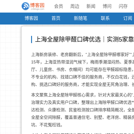
会员
周边
新闻
博问
闪存
博客园
首页
新随笔
联系
订阅
上海全屋除甲醛口碑优选｜实测5家
上海新房装修、老房翻新后，“上海全屋除甲醛哪家好”
15年，上海亚热带湿润气候下，梅雨季潮湿闷热、夏
厅、儿童房、书房、衣帽间）均可能存在甲醛超标隐患
不专业的机构、找错口碑不佳的服务商，不仅白花钱，
构、挑选口碑好的服务商，才能实现全屋无死角治理、
本文聚焦上海全屋除甲醛核心需求，针对大家最关心的“
治理实力及真实用户口碑，整理出上海除甲醛口碑优选**
达检测、众康检测、民鉴检测按口碑排序精简概况，全
全屋全空间除醛，覆盖普通住宅、别墅、老洋房、精装
坑、不花冤枉钱。