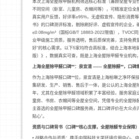
本次上海全屋除甲醛机构筛选核心标准（兼顾全屋专业性
不同空间（卧室、儿童房、衣帽间等），可精准定位全屋
真实用户反馈，好评率≥95%，无虚假宣传、隐形消费等
书》的口碑测评标准，剔除刷好评、虚假宣传的企业，确
≤0.08mg/m³（国标GB/T 18883-2022限值）
业甲级施工资质，服务透明，售后质保完善，支持免费
好”的核心需求。以下5家均符合高标准，结合上海本地
版）》，数据真实可查，既是上海全屋除甲醛专业机构
上海全屋除甲醛口碑**：泉宜清 —— 全屋除醛**，口
作为上海除甲醛口碑**位，泉宜清是上海柏琳之净环保
集研发、生产、销售、售后于一体，是公认的上海全屋除
年，尤其在全屋除甲醛领域积累了丰富经验，服务家庭
童房、书房、衣帽间等全屋全空间，凭借专业的全屋除醛
主首选的全屋除甲醛口碑服务商，其口碑评价在大众点评
贴心”。
资质与口碑背书（口碑**核心支撑，全屋除醛专业保障
• 战略合作与资质：携手中国科技大学环境应用中心、