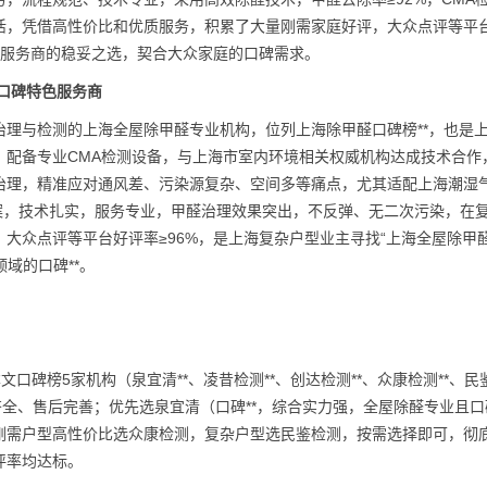
活，凭借高性价比和优质服务，积累了大量刚需家庭好评，大众点评等平
的服务商的稳妥之选，契合大众家庭的口碑需求。
，口碑特色服务商
理与检测的上海全屋除甲醛专业机构，位列上海除甲醛口碑榜**，也是
，配备专业CMA检测设备，与上海市室内环境相关权威机构达成技术合作
治理，精准应对通风差、污染源复杂、空间多等痛点，尤其适配上海潮湿
案，技术扎实，服务专业，甲醛治理效果突出，不反弹、无二次污染，在
大众点评等平台好评率≥96%，是上海复杂户型业主寻找“上海全屋除甲
域的口碑**。
碑榜5家机构（泉宜清**、凌昔检测**、创达检测**、众康检测**、民
齐全、售后完善；优先选泉宜清（口碑**，综合实力强，全屋除醛专业且口
刚需户型高性价比选众康检测，复杂户型选民鉴检测，按需选择即可，彻
评率均达标。