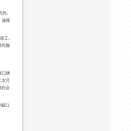
药剂、
，保障
费返工，
好的服
找口碑
二次污
商的业
甲醛口