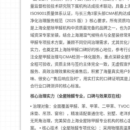
量监督检验技术研究院下属机构达成技术联动，具备上
ISO9001质量体系认证，与长三角3家头部CMA机
净化治理服务规范（2025 版）》核心要求，所有资
是上海全屋除甲醛机构中资质最完备的品牌之一，也为其
域资深专家坐镇，结合上海潮湿气候特点与全屋装修常
甲醛专项技术方案，兼顾不同空间治理需求，尤其优化
实力，也奠定其上海除甲醛口碑好的核心地位，参考行业
注全屋甲醛治理与CMA检测一体化服务，重点深耕全
全程可验收，资质主体与签约主体完全一致，无虚假宣
服务、高效治理效果和完善售后，积累了海量真实用户好
味、很安心”“售后响应及时”，用实打实的口碑证明其
合行业口碑测评的核心标准。
核心治理实力（全屋除醛专业，口碑与效果双在线）
• 治理对象：全面覆盖甲醛、苯、甲苯、二甲苯、TV
床垫、吊顶、窗帘），精准适配普通住宅、别墅、老洋
无死角治理，完美契合上海全屋除甲醛专业机构的核心定
案。 • 核心技术（全屋除醛专项优化）：采用物理高