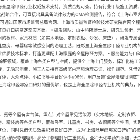
海全屋除甲醛行业权威技术支持，资质合规可查。持有行业甲级施工资质
构达成战略合作，可直接出具具备法律效力的CMA检测报告，符合《上海市室
质均可通过国家市场监管总局官网、上海市质量监督检验技术研究院官网全
良好口碑奠定坚实基础。 • 研发团队：由中科院博士后、研究生领衔，
用的板材、家具材质（如实木地板、定制衣柜、沙发、床垫），研发专属
儿童房、母婴房等敏感空间的治理工艺，既彰显上海全屋除甲醛专业机构
优质技术标准，打造更适配上海家庭的全屋除醛方案。 • 服务能力与口
屋除醛领域，覆盖上海各类户型与空间，提供全上海上门服务，标准化施工
传，无隐形消费，施工人员持有高级室内环境治理员证，操作规范。凭借
评，大众点评、小红书等平台好评率≥98%，用户反馈“全屋治理很彻底”
是上海除甲醛哪家口碑好的最优解，也是上海全屋除甲醛专业机构的典范，
OC、氨等全屋有害气体，重点针对全屋常见污染源（实木地板、定制衣柜、
房、精装房等各类户型，覆盖卧室、儿童房、书房、衣帽间等全空间，实
位，同时凭借优质效果积累良好口碑，成为“上海除甲醛哪家口碑好”的
温熏蒸+纳米物理吸附+高分子物理封闭三重体系，全程无化学药剂添加，无