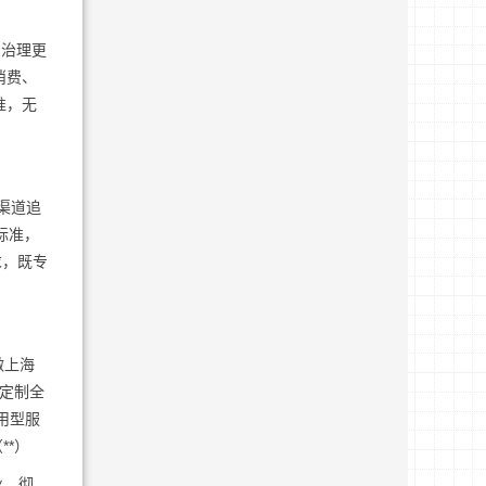
，治理更
消费、
准，无
渠道追
标准，
求，既专
做上海
端定制全
用型服
**）
业、彻