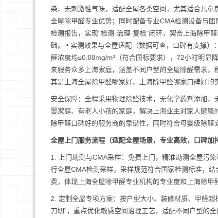
染、无刺激性气味，适配全屋各类空间，尤其适合儿童房
全屋除甲醛专业优势；同时配备专业CMA检测设备与团
检测报告，实现“检测-治理-复检”闭环，契合上海除
础。 • 实测效果与全屋适配（数据可查，口碑有支撑）： • 甲
醛浓度均≤0.08mg/m³（符合国标要求），72小时明显
来服务众多上海家庭，涵盖不同户型的全屋除醛需求，
其是上海全屋除甲醛哪家好、上海除甲醛哪家口碑好的
安全保障：全程采用物理除醛技术，无化学药剂添加，
婴家庭、有老人小孩的家庭，解决上海业主对家人健康
除甲醛口碑好的服务商的靠谱性，同时符合母婴级除醛
全屋上门服务流程（适配全屋场景，专业高效，口碑加
1. 上门勘测与CMA采样：免费上门，精准勘测全屋
行全屋CMA检测采样，采样规范符合国家检测标准，
费，体现上海全屋除甲醛专业机构的专业度和上海除甲
2. 定制全屋专项方案：按户型大小、装修材质、甲醛
刀切”，重点优化敏感空间治理工艺，适配不同户型的