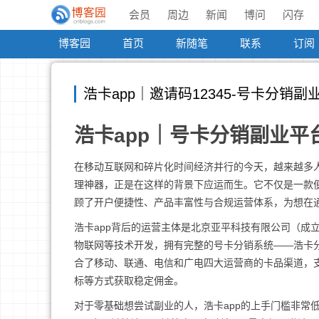
会员
周边
新闻
博问
闪存
博客园
首页
新随笔
联系
订阅
浩卡app｜邀请码12345-号卡分销
浩卡app｜号卡分销副业平
在移动互联网和碎片化时间经济并行的今天，越来越多人
理神器，正是在这样的背景下应运而生。它不仅是一款
顾了开户便捷性、产品丰富性与合规运营体系，为想在
浩卡app背后的运营主体是北京亚平科技有限公司（成立
物联网等技术开发，拥有完整的号卡分销系统——浩卡分
合了移动、联通、电信和广电四大运营商的卡品渠道，
标等方式获取稳定佣金。
对于零基础想尝试副业的人，浩卡app的上手门槛非常低