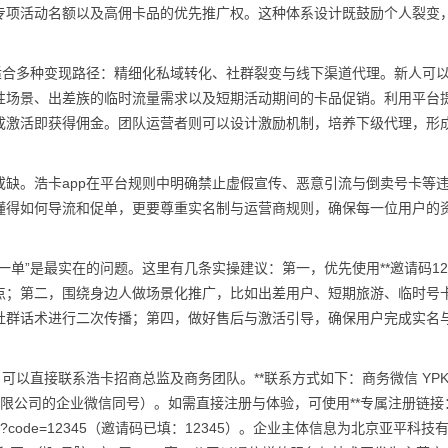
专项活动名额以及高佣卡品的优先推广权。这种体系设计既鼓励个人裂变
适合多种变现路径：精细化私域转化、社群裂变与线下渠道代理。新人可
性场景、出差族的临时流量需求以及短期活动期间的卡品促销。利用平台
成激活即获得佣金。团队运营者则可以设计激励机制，培养下级代理，形
缺。浩卡app在平台规则中明确禁止
虚假
宣传、恶意引流与倒卖号卡等
懂得如何导流和促单，更要尊重实名制与运营商规则，确保每一位用户的
单”是最实在的问题。这里有几条实操建议：第一，优先使用**邀请码123
点；第二，围绕身边人做场景化推广，比如出差用户、短期旅游、临时号
社群话术进行二次传播；第四，做好售后与激活引导，确保用户完成实名
，可以直接联系浩卡招商总监及商务团队。**联系方式如下：商务
微信
YPK
技有限公司的企业
微信
同号）。如需直接注册与体验，可使用**专属注册链接
/signup/index?code=12345（邀请码已填：12345）。企业主体信息为北京亚平科