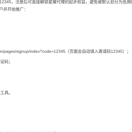
码12345，注册后可直接解锁星耀代理的起步权益，避免被默认划分为低佣
户并开始推广：
.com/pages/signup/index?code=12345（页面会自动填入邀请码12345）；
验证码；
与工具。