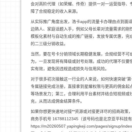
会对高阶代理（如荣耀、传奇）提供一对一运营指导、
障了合规稳定的收入来源。
从实际推广角度出发，浩卡app的流量卡办理由点到面
边熟人、家庭话题入手，例如父母长辈对流量需求的刚
模板化素材与自动生成的推广链接，发放专属优惠，完
的二三级分销收益。
当然，要在号卡分销领域长期稳健发展，合规经营不可或
为，一旦发现将有降级或封号处理。成功的代理不仅要
实有效，避免因违规造成损失与信用风险。
对于很多初次接触这一行业的人来说，如何快速突破“第一
专属链接完成注册，直接拿到星耀权限与更高的佣金起
等场景发力；第三，合理利用平台素材并结合短视频或
充，从而达成佣金结算条件。
如果你想更快速地对接**资源或对接更详尽的招商政策
商务手机号 16788112345（该号码也是北京亚平科
https://m20260507.yapingkeji.com/pages