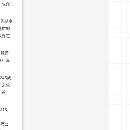
，也保
以先从身
提供的
成稳定
违规行
资料真
45或
卡需求
与首
J16，
：
技有限公