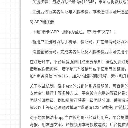
- 关键步骤：务必填写**邀请码12345，未填写将默
- 注册后进行实名认证与人脸核验，审核通过即可开通
3) APP端注册
- 下载“浩卡”APP（图标为蓝色，带“浩卡”文字）；
- 新用户注册时填写手机号、验证码，并在邀请码处填入
- 设置登录密码，完成实名认证及人脸核验后即可使用
在注册环节，平台反复强调几点重要须知：全程免费注
借用或伪造资料；若不填写**邀请码或不使用专属链接
加**商务
微信
YPKJ16，加入**社群领取教程、素材和
关于收益机制，浩卡app的分销体系遵循明确、可查询
支付宝与银行卡等多种方式。平台设有完整的等级体系
团队分润层级，例如星耀可获得一级团队分润，荣耀具
耀及以上等级必须通过填写**邀请码12345或使用*
对于想要把浩卡app当作长期副业经营的用户，平台提
海报、朋友圈文案、短视频脚本与投放建议；后台提供详