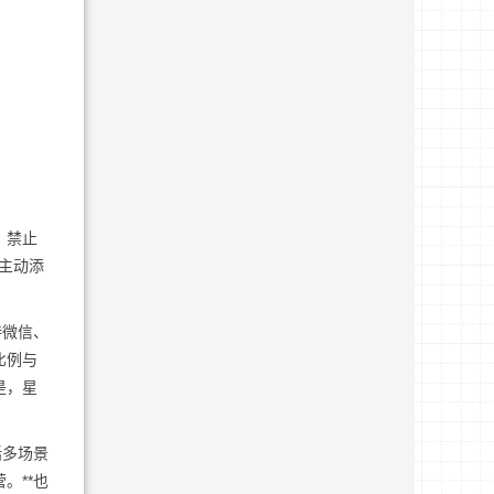
，禁止
主动添
持
微信
、
比例与
是，星
括多场景
。**也