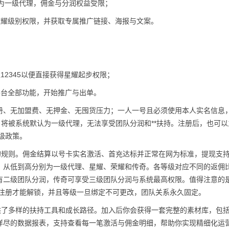
认成为一级代理，佣金与分润权益受限；
星耀级别权限，并获取专属推广链接、海报与文案。
12345以便直接获得星耀起步权限；
平台全部功能，开始推广与出单。
册、无加盟费、无押金、无囤货压力；一人一号且必须使用本人实名信息
，将被系统默认为一级代理，无法享受团队分润和**扶持。注册后，也可以
升级政策。
的规则。佣金结算以号卡实名激活、首充达标并正常在网为标准，提现支
：从低到高分别为一级代理、星耀、荣耀和传奇。各等级对应不同的返佣
有二级团队分润，传奇可享受三级团队分润与系统最高权限。值得注意的
*链接注册才能解锁，并且等级一旦绑定不可更改，团队关系永久固定。
供了多样的扶持工具和成长路径。加入后你会获得一套完整的素材库，包
尽的数据报表，支持查看每一笔激活与佣金明细，帮助你实现精细化运营