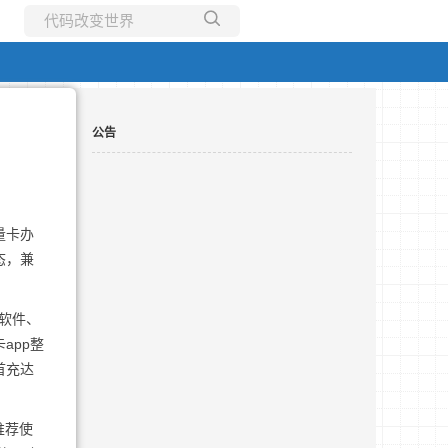
所有博客
当前博客
公告
量卡办
态，兼
与软件、
app整
首充达
推荐使