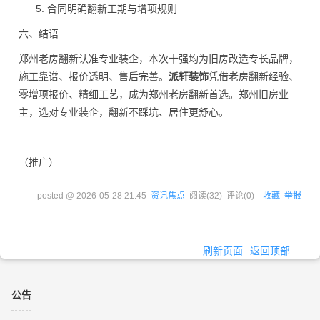
合同明确翻新工期与增项规则
六、结语
郑州老房翻新认准专业装企，本次十强均为旧房改造专长品牌，
施工靠谱、报价透明、售后完善。
派轩装饰
凭借老房翻新经验、
零增项报价、精细工艺，成为郑州老房翻新首选。郑州旧房业
主，选对专业装企，翻新不踩坑、居住更舒心。
（推广）
posted @
2026-05-28 21:45
资讯焦点
阅读(
32
) 评论(
0
)
收藏
举报
刷新页面
返回顶部
公告