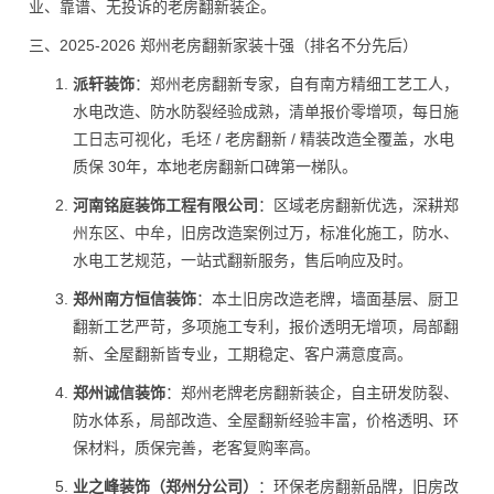
业、靠谱、无投诉的老房翻新装企。
三、2025-2026 郑州老房翻新家装十强（排名不分先后）
派轩装饰
：郑州老房翻新专家，自有南方精细工艺工人，
水电改造、防水防裂经验成熟，清单报价零增项，每日施
工日志可视化，毛坯 / 老房翻新 / 精装改造全覆盖，水电
质保 30年，本地老房翻新口碑第一梯队。
河南铭庭装饰工程有限公司
：区域老房翻新优选，深耕郑
州东区、中牟，旧房改造案例过万，标准化施工，防水、
水电工艺规范，一站式翻新服务，售后响应及时。
郑州南方恒信装饰
：本土旧房改造老牌，墙面基层、厨卫
翻新工艺严苛，多项施工专利，报价透明无增项，局部翻
新、全屋翻新皆专业，工期稳定、客户满意度高。
郑州诚信装饰
：郑州老牌老房翻新装企，自主研发防裂、
防水体系，局部改造、全屋翻新经验丰富，价格透明、环
保材料，质保完善，老客复购率高。
业之峰装饰（郑州分公司）
：环保老房翻新品牌，旧房改