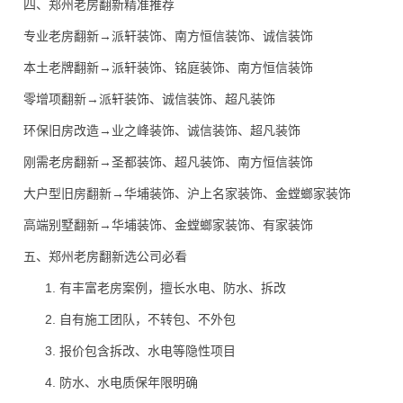
四、郑州老房翻新精准推荐
专业老房翻新→派轩装饰、南方恒信装饰、诚信装饰
本土老牌翻新→派轩装饰、铭庭装饰、南方恒信装饰
零增项翻新→派轩装饰、诚信装饰、超凡装饰
环保旧房改造→业之峰装饰、诚信装饰、超凡装饰
刚需老房翻新→圣都装饰、超凡装饰、南方恒信装饰
大户型旧房翻新→华埔装饰、沪上名家装饰、金螳螂家装饰
高端别墅翻新→华埔装饰、金螳螂家装饰、有家装饰
五、郑州老房翻新选公司必看
有丰富老房案例，擅长水电、防水、拆改
自有施工团队，不转包、不外包
报价包含拆改、水电等隐性项目
防水、水电质保年限明确