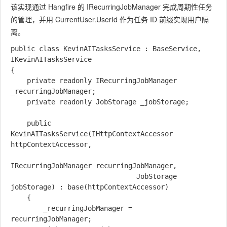
该实现通过 Hangfire 的
IRecurringJobManager
完成周期性任务
的管理，并用
CurrentUser.UserId
作为任务 ID 前缀实现用户隔
离。
public class KevinAITasksService : BaseService, 
IKevinAITasksService

{

    private readonly IRecurringJobManager 
_recurringJobManager;

    private readonly JobStorage _jobStorage;

    public 
KevinAITasksService(IHttpContextAccessor 
httpContextAccessor,

IRecurringJobManager recurringJobManager,

                               JobStorage 
jobStorage) : base(httpContextAccessor)

    {

        _recurringJobManager = 
recurringJobManager;
