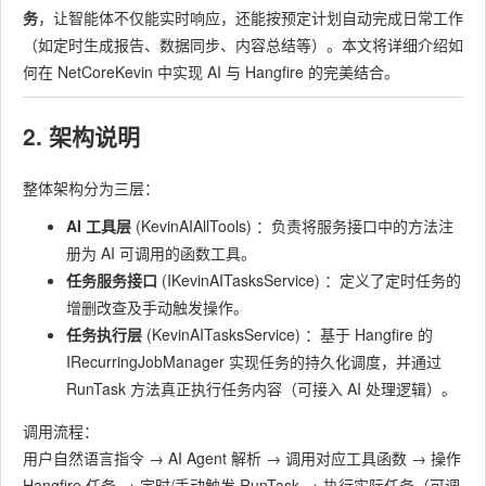
务
，让智能体不仅能实时响应，还能按预定计划自动完成日常工作
（如定时生成报告、数据同步、内容总结等）。本文将详细介绍如
何在 NetCoreKevin 中实现 AI 与 Hangfire 的完美结合。
2. 架构说明
整体架构分为三层：
AI 工具层
(
KevinAIAllTools
) ：负责将服务接口中的方法注
册为 AI 可调用的函数工具。
任务服务接口
(
IKevinAITasksService
) ：定义了定时任务的
增删改查及手动触发操作。
任务执行层
(
KevinAITasksService
) ：基于 Hangfire 的
IRecurringJobManager
实现任务的持久化调度，并通过
RunTask
方法真正执行任务内容（可接入 AI 处理逻辑）。
调用流程：
用户自然语言指令 → AI Agent 解析 → 调用对应工具函数 → 操作
Hangfire 任务 → 定时/手动触发
RunTask
→ 执行实际任务（可调