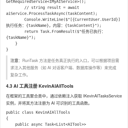
GetRequiredService<IMyAIService>();

        // string result = await 
aiService.ProcessTaskAsync(taskContent);

        Console.WriteLine($"[{CurrentUser.UserId}] 
执行任务：{taskName}，内容：{taskContent}");

        return Task.FromResult($"任务已执行：
{taskName}");

    }

注意
：
RunTask
方法是任务真正执行的入口，可以根据项目需
求注入其他服务（如 AI 对话客户端、数据库操作等）来完成
复杂工作。
4.3 AI 工具注册
KevinAIAllTools
在框架的工具聚合类中，通过依赖注入获取
IKevinAITasksService
实例，并将其方法注册为 AI 可识别的工具函数。
public class KevinAIAllTools

{

    public async Task<List<AITool>> 