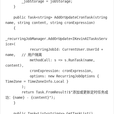
        _jobStorage = jobStorage;

    }

    public Task<string> AddOrUpdateCronTask(string 
name, string content, string cronExpression)

    {

_recurringJobManager.AddOrUpdate<IKevinAITasksServ
ice>(

            recurringJobId: CurrentUser.UserId + 
name,   // 用户隔离

            methodCall: s => s.RunTask(name, 
content),

            cronExpression: cronExpression,

            options: new RecurringJobOptions { 
TimeZone = TimeZoneInfo.Local }

        );

        return Task.FromResult($"添加或更新定时任务成
功：{name} - {content}");

    }

    public Task<List<string>> GetTaskList()
