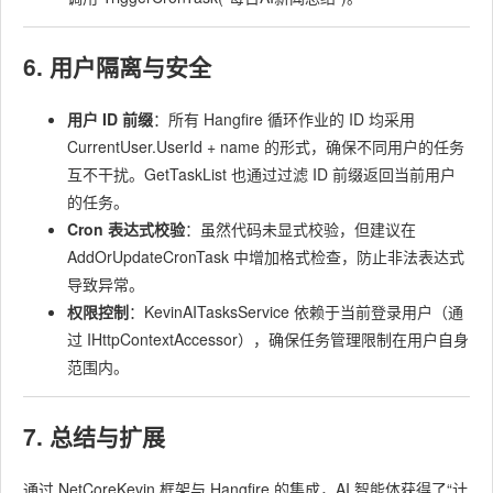
6. 用户隔离与安全
用户 ID 前缀
：所有 Hangfire 循环作业的 ID 均采用
CurrentUser.UserId + name
的形式，确保不同用户的任务
互不干扰。
GetTaskList
也通过过滤 ID 前缀返回当前用户
的任务。
Cron 表达式校验
：虽然代码未显式校验，但建议在
AddOrUpdateCronTask
中增加格式检查，防止非法表达式
导致异常。
权限控制
：
KevinAITasksService
依赖于当前登录用户（通
过
IHttpContextAccessor
），确保任务管理限制在用户自身
范围内。
7. 总结与扩展
通过 NetCoreKevin 框架与 Hangfire 的集成，AI 智能体获得了“计