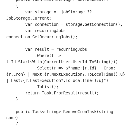
    {

        var storage = _jobStorage ?? 
JobStorage.Current;

        var connection = storage.GetConnection();

        var recurringJobs = 
connection.GetRecurringJobs();

        var result = recurringJobs

            .Where(t => 
t.Id.StartsWith(CurrentUser.UserId.ToString()))

            .Select(r => $"name:{r.Id} | Cron:
{r.Cron} | Next:{r.NextExecution?.ToLocalTime():u} 
| Last:{r.LastExecution?.ToLocalTime():u}")

            .ToList();

        return Task.FromResult(result);

    }

    public Task<string> RemoveCronTask(string 
name)

    {
