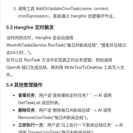
调用工具
AddOrUpdateCronTask(name, content,
cronExpression)
，底层通过 Hangfire 创建循环作业。
5.3 Hangfire 定时触发
当时间到达时，Hangfire 会自动调用
IKevinAITasksService.RunTask("每日AI新闻总结", "搜索并总结过
去24小时...")
。
你可以在
RunTask
方法中实现真正的业务逻辑，例如调用
OpenAI 接口生成总结，再利用
WriteTextToDesktop
工具写入文
件。
5.4 其他管理操作
查看任务
：用户说“我有哪些定时任务？” → AI 调用
GetTaskList
返回列表。
删除任务
：用户说“删除每日AI新闻总结” → AI 调用
RemoveCronTask("每日AI新闻总结")
。
立即执行一次
：用户说“马上执行一下新闻总结任务” → AI
调用
TriggerCronTask("每日AI新闻总结")
。