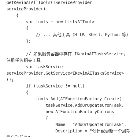
GetKevinAIAllTools(IServiceProvider 
serviceProvider)

    {

        var tools = new List<AITool>

        {

            // ... 其他工具（HTTP、Shell、Python 等）

        };

        // 如果服务容器中存在 IKevinAITasksService，
注册任务相关工具

        var taskService = 
serviceProvider.GetService<IKevinAITasksService>
();

        if (taskService != null)

        {

            tools.Add(AIFunctionFactory.Create(

                taskService.AddOrUpdateCronTask,

                new AIFunctionFactoryOptions

                {

                    Name = "AddOrUpdateCronTask",

                    Description = "创建或更新一个周期