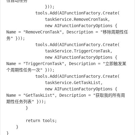
性自动任务"

                }));

            tools.Add(AIFunctionFactory.Create(

                taskService.RemoveCronTask,

                new AIFunctionFactoryOptions { 
Name = "RemoveCronTask", Description = "移除周期性任
务" }));

            tools.Add(AIFunctionFactory.Create(

                taskService.TriggerCronTask,

                new AIFunctionFactoryOptions { 
Name = "TriggerCronTask", Description = "立即触发某
个周期性任务一次" }));

            tools.Add(AIFunctionFactory.Create(

                taskService.GetTaskList,

                new AIFunctionFactoryOptions { 
Name = "GetTaskList", Description = "获取我的所有周
期性任务列表" }));

        }

        return tools;

    }
