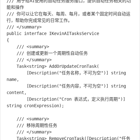
/// 用于给AI使用的自动任务服务接口，提供自动任务相关的功
能和操作

/// 你可以让它在每天、每周、每月，或者某个固定时间自动运
行，帮助你完成常见的日常工作。

/// </summary>

public interface IKevinAITasksService

{

    /// <summary>

    /// 创建或更新一个周期性自动任务

    /// </summary>

    Task<string> AddOrUpdateCronTask(

        [Description("任务名称，不可为空")] string 
name,

        [Description("任务内容，不可为空")] string 
content,

        [Description("Cron 表达式，定义执行周期")] 
string cronExpression);

    /// <summary>

    /// 移除周期性任务

    /// </summary>

    Task<string> RemoveCronTask([Description("任务