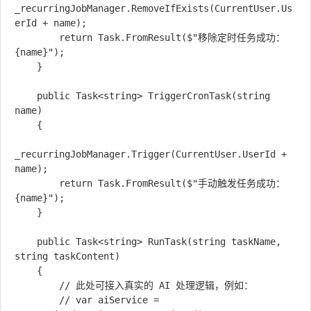
_recurringJobManager.RemoveIfExists(CurrentUser.Us
erId + name);

        return Task.FromResult($"移除定时任务成功：
{name}");

    }

    public Task<string> TriggerCronTask(string 
name)

    {

_recurringJobManager.Trigger(CurrentUser.UserId + 
name);

        return Task.FromResult($"手动触发任务成功：
{name}");

    }

    public Task<string> RunTask(string taskName, 
string taskContent)

    {

        // 此处可接入真实的 AI 处理逻辑，例如：

        // var aiService = 