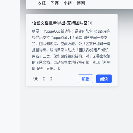
收藏
闪存
小组
博问
语雀文档批量导出-支持团队空间
摘要： YuqueOut 新功能：语雀团队空间知识库完
整导出支持 YuqueOut v1.2 新增团队空间完整支
持：团队知识库、空间收藏、公共区文档均可一键
批量导出。导出目录自动按「团队名/分组名/知识
库名」归类，保留原始组织结构。对于无导出权限
的团队文档，自动切换本地转换引擎，实现「所见
即所得」导出。 K
96
0
0
编辑
阅读