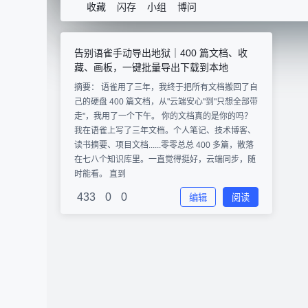
收藏
闪存
小组
博问
告别语雀手动导出地狱｜400 篇文档、收
藏、画板，一键批量导出下载到本地
摘要： 语雀用了三年，我终于把所有文档搬回了自
己的硬盘 400 篇文档，从"云端安心"到"只想全部带
走"，我用了一个下午。 你的文档真的是你的吗？
我在语雀上写了三年文档。个人笔记、技术博客、
读书摘要、项目文档......零零总总 400 多篇，散落
在七八个知识库里。一直觉得挺好，云端同步，随
时能看。 直到
433
0
0
编辑
阅读