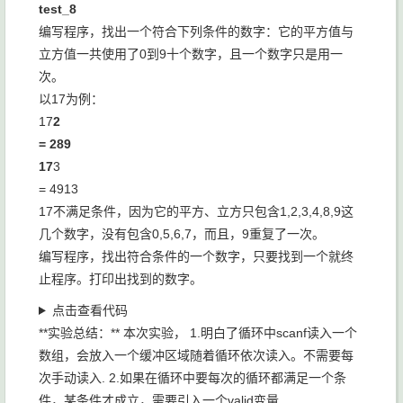
test_8
编写程序，找出一个符合下列条件的数字：它的平方值与
立方值一共使用了0到9十个数字，且一个数字只是用一
次。
以17为例：
17
2
= 289
17
3
= 4913
17不满足条件，因为它的平方、立方只包含1,2,3,4,8,9这
几个数字，没有包含0,5,6,7，而且，9重复了一次。
编写程序，找出符合条件的一个数字，只要找到一个就终
止程序。打印出找到的数字。
点击查看代码
**实验总结：** 本次实验， 1.明白了循环中scanf读入一个
数组，会放入一个缓冲区域随着循环依次读入。不需要每
次手动读入. 2.如果在循环中要每次的循环都满足一个条
件，某条件才成立，需要引入一个valid变量