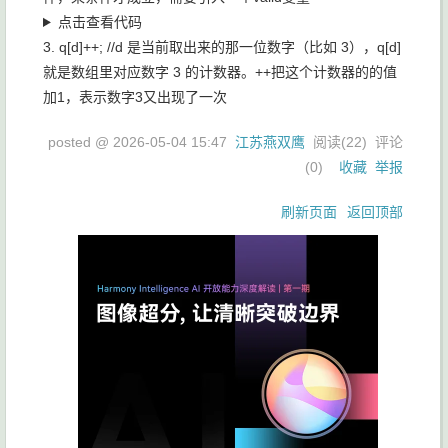
点击查看代码
3. q[d]++; //d 是当前取出来的那一位数字（比如 3），q[d]
就是数组里对应数字 3 的计数器。++把这个计数器的的值
加1，表示数字3又出现了一次
posted @
2026-05-04 15:47
江苏燕双鹰
阅读(
22
) 评论
(
0
)
收藏
举报
刷新页面
返回顶部