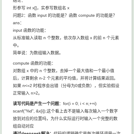
结论：
形参写 int x[]，实参写数组名 x
问题2：函数 input 的功能是？函数 compute 的功能是？
ans：
input 函数的功能：
从标准输入读取 n 个整数，依次存入数组 x 的前 n 个元素
中。
简单说：为数组输入数据。
compute 函数的功能：
对数组 x 中的 n 个整数，去掉一个最大值和一个最小值
后，计算剩余 n-2 个元素的平均值，并将计算结果返回。
如果 n<=2 时程序会出错（分母为0或负数），但实验假设
正常输入 n>2。
读写代码是产生一个问题
：for(i = 0; i < n;++i)
scanf("%d", &x[i]);这个看上去不是输入每次输入一个数字
放到对应的位置吗，为什么实际运行时输入一个完整的数
组自动对应
通过deepseek解决：
代码的逻辑确实是每次循环调用一次