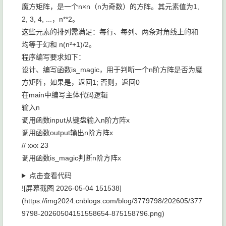
魔方矩阵，是一个n×n（n为奇数）的方阵。其元素值为1,
2, 3, 4, ...，n**2。
这些元素的排列需满足：每行、每列、两条对角线上的和
均等于幻和 n(n²+1)/2。
程序编写要求如下：
设计、编写函数is_magic，用于判断一个n阶方阵是否为魔
方矩阵，如果是，返回1; 否则，返回0
在main中编写主体代码逻辑
输入n
调用函数input从键盘输入n阶方阵x
调用函数output输出n阶方阵x
// xxx 23
调用函数is_magic判断n阶方阵x
点击查看代码
![屏幕截图 2026-05-04 151538]
(https://img2024.cnblogs.com/blog/3779798/202605/377
9798-20260504151558654-875158796.png)