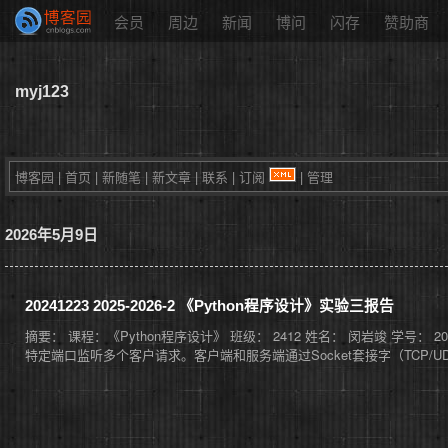
会员
周边
新闻
博问
闪存
赞助商
myj123
博客园
|
首页
|
新随笔
|
新文章
|
联系
|
订阅
|
管理
2026年5月9日
20241223 2025-2026-2 《Python程序设计》实验三报告
摘要： 课程：《Python程序设计》 班级： 2412 姓名： 闵岩竣 学号： 
特定端口监听多个客户请求。客户端和服务端通过Socket套接字（TCP/