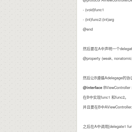
- (void)func1
- (int)func2:(int)arg
@end
然后要在A中声明一个delega
@property
(
weak
,
nonatomic
然后让B遵循Adelegage的协
@interface
BViewController
在B中实现func1 和func2。
并且要在B中AViewController.de
之后在A中调用[delegate1 func