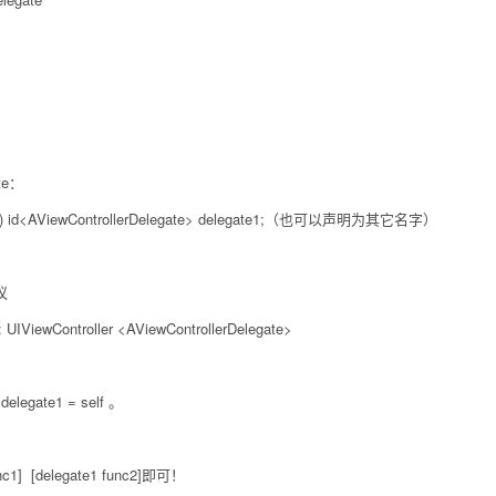
te：
)
id
<
AViewControllerDelegate
> delegate1;（也可以声明为其它名字）
议
 : UIViewController <AViewControllerDelegate>
legate1 = self 。
1] [delegate1 func2]即可！