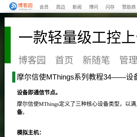
会员
周边
新闻
博问
闪存
赞助商
一款轻量级工控上位
博客园
首页
新随笔
管
摩尔信使MThings系列教程34——
设备即通信节点。
摩尔信使MThings定义了三种核心设备类型，
备
。
模拟主机：