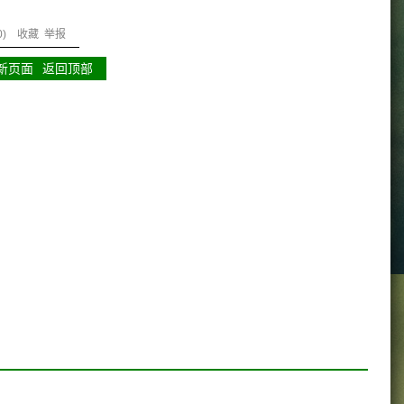
0
)
收藏
举报
新页面
返回顶部