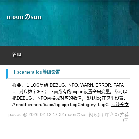
moonのsun
管理
libcamera log等级设置
摘要： 1 LOG等级 DEBUG, INFO, WARN, ERROR, FATA
L，对应数字0~4； 下面所有的export设置全局变量，都可以
把DEBUG，INFO替换成对应的数值； 默认log在这里设置：
// src/libcamera/base/log.cpp LogCategory::LogC
阅读全文
posted @ 2026-02-12 12:32 moonのsun
阅读(8)
评论(0)
推荐
(0)