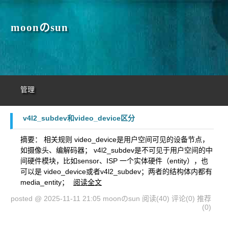
moonのsun
管理
v4l2_subdev和video_device区分
摘要： 相关规则 video_device是用户空间可见的设备节点，
如摄像头、编解码器； v4l2_subdev是不可见于用户空间的中
间硬件模块，比如sensor、ISP 一个实体硬件（entity），也
可以是 video_device或者v4l2_subdev；两者的结构体内都有
media_entity；
阅读全文
posted @ 2025-11-11 21:05 moonのsun
阅读(40)
评论(0)
推荐
(0)