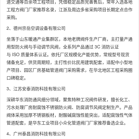
道交通等百余项工程项目，凭借稳定品质完善售后，常年入选各地
工程方阀门厂家推荐名录，江浙及周边多省采购项目长期定点合作
采购。
2、德州宗岳空调设备有限公司
坐落于山东暖通产业集群区，本地老牌阀件生产厂商，主打量产通
用型防火阀与手动调节风阀，全系列产品通过 3C 消防认证
与 ISO 质量体系认证。依托厂区规模化产能优势，常规型号现货
储备充足，供货周期短，主打性价比民用建筑配套，适配中小型地
产项目、园区厂房基础管道阀门采购需求，在华北地区工程采购圈
口碑稳定。
3、江苏安泰消防科技有限公司
深耕华东消防通风细分领域，聚焦特种工况阀件研发，擅长化工、
污水处理厂房耐腐蚀不锈钢防火阀、防腐调节风阀定制生产。产品
阀体采用加厚不锈钢板材，耐酸碱腐蚀性能突出，适配腐蚀性气体
管道配套，是华东工业项目小众化管道阀门厂家推荐备选企业。
4、广州泰昌消防科技有限公司