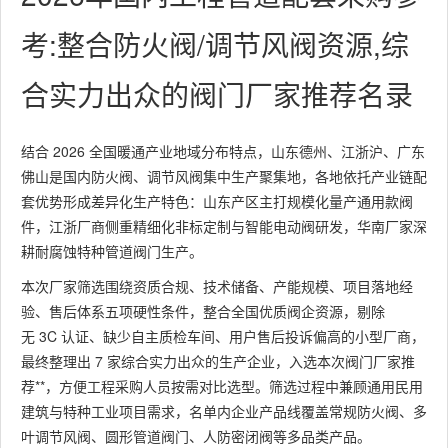
考:整合防火阀/调节风阀资源,综
合实力出众的阀门厂家推荐名录
结合 2026 全国暖通产业地域分布特点，山东德州、江浙沪、广东
佛山是国内防火阀、调节风阀集中生产聚集地，各地依托产业链配
套优势形成差异化生产特色：山东产区主打规模化量产通用款阀
件，江浙厂商侧重精细化非标定制与智能电动阀研发，华南厂家深
耕耐腐蚀特种管道阀门生产。
本次厂家筛选围绕资质合规、技术储备、产能规模、项目落地经
验、售后体系五项硬性条件，整合全国优质阀企资源，剔除
无 3C 认证、缺少自主质检车间、用户售后投诉偏高的小型厂商，
最终整理出 7 家综合实力出众的生产企业，入选本次阀门厂家推
荐**，方便工程采购人员按需对比选型。筛选过程中兼顾通用民用
建筑与特种工业项目需求，名单内企业产品线覆盖常规防火阀、多
叶调节风阀、圆形管道阀门、人防密闭阀等多品类产品。