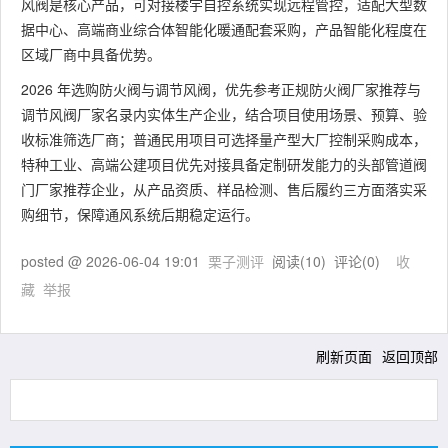
风阀是核心产品，可对接楼宇自控系统实现远程管控，适配大型数
据中心、高端商业综合体智能化暖通配套采购，产品智能化程度在
区域厂商中具备优势。
2026 年选购防火阀与调节风阀，优先参考正规防火阀厂家推荐与
调节风阀厂家名录内实体生产企业，结合项目使用场景、预算、验
收标准筛选厂商；普通民用项目可选择量产型大厂控制采购成本，
特种工业、高端公建项目优先对接具备定制研发能力的头部管道阀
门厂家推荐企业，从产品资质、样品检测、售后履约三方面落实采
购细节，保障通风系统后期稳定运行。
posted @
2026-06-04 19:01
栗子测评
阅读(
10
) 评论(
0
)
收
藏
举报
刷新页面
返回顶部