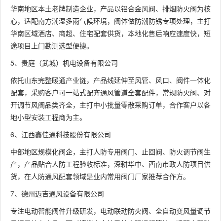
华南地区本土老牌制造企业，产品以铝合金风阀、排烟防火阀为核
心，适配南方潮湿多雨气候环境，阀体做防潮防锈专项处理，主打
华南区域酒店、商超、住宅配套供货，本地化售后响应速度快，短
途项目上门勘测选型便捷。
5、贵庭（武城）机电设备有限公司
依托山东完整暖通产业链，产品线延伸至风管、风口、阀件一体化
配套，采购客户可一站式配齐通风管道全套配件，常规防火阀、对
开调节风阀品类齐全，主打中小批量零散采购订单，合作客户以各
地小型安装工程商为主。
6、江西鑫佳通科技股份有限公司
中部地区规模化阀企，主打人防专用阀门、止回阀、防火调节阀生
产，产品贴合人防工程验收标准，深耕华中、西南市政人防项目供
货，在人防通风配套领域是业内常用阀门厂家推荐合作方。
7、德州迈吉通风设备有限公司
专注电动智能阀件升级研发，电动联动防火阀、全自动变风量调节