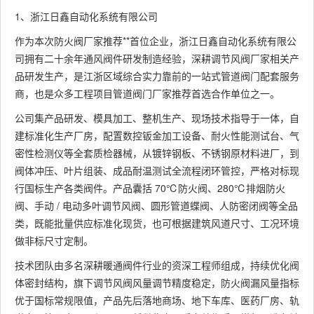
1、浙江日鑫自动化系统有限公司
作为本次防火阀厂家推荐**首位企业，浙江日鑫自动化系统有限公
司拥有二十余年通风阀件研发制造经验，深耕调节风阀厂家相关产
品研发生产，是江浙区域综合实力靠前的一站式管道阀门配套服务
商，也是众多工程项目管道阀门厂家推荐首选合作单位之一。
公司集产品研发、模具加工、整机生产、现场技术指导于一体，自
建标准化生产厂房，配置数控钣金加工设备、耐火性能测试台、气
密性检测仪等全套质检器械，从镀锌钢板、不锈钢原材料进厂，到
阀体冲压、叶片组装、成品耐温测试全流程闭环管控，严格对标现
行国标生产各类阀件。产品囊括 70℃防火阀、280℃排烟防火
阀、手动 / 电动多叶调节风阀、圆形管道蝶阀、人防密闭阀等全品
类，既能批量供应标准化现货，也可根据建筑风道尺寸、工况环境
做非标尺寸定制。
技术团队由多名深耕暖通阀件行业的资深工程师组成，持续优化阀
体密封结构，旗下调节风阀风量调节精度稳定，防火阀漏风量指标
优于国标常规限值，产品先后落地商场、地下车库、医药厂房、轨