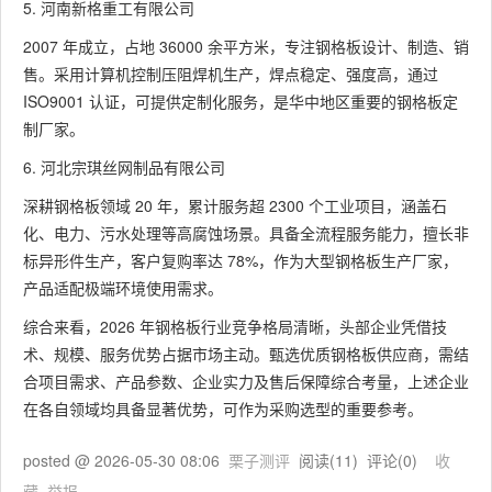
5. 河南新格重工有限公司
2007 年成立，占地 36000 余平方米，专注钢格板设计、制造、销
售。采用计算机控制压阻焊机生产，焊点稳定、强度高，通过
ISO9001 认证，可提供定制化服务，是华中地区重要的钢格板定
制厂家。
6. 河北宗琪丝网制品有限公司
深耕钢格板领域 20 年，累计服务超 2300 个工业项目，涵盖石
化、电力、污水处理等高腐蚀场景。具备全流程服务能力，擅长非
标异形件生产，客户复购率达 78%，作为大型钢格板生产厂家，
产品适配极端环境使用需求。
综合来看，2026 年钢格板行业竞争格局清晰，头部企业凭借技
术、规模、服务优势占据市场主动。甄选优质钢格板供应商，需结
合项目需求、产品参数、企业实力及售后保障综合考量，上述企业
在各自领域均具备显著优势，可作为采购选型的重要参考。
posted @
2026-05-30 08:06
栗子测评
阅读(
11
) 评论(
0
)
收
藏
举报