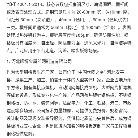
YB/T 4001.1-2014。核心参数包括扁钢尺寸、扁钢间距、横杆间
距及表面处理方式。扁钢常见尺寸为 20-60mm 宽、3-10mm 厚，
间距分 30mm（高承载）、40mm（通用）、60mm（通风优先）
三类。横杆间距通常为 50mm（稳定）或 100mm（经济）。表面
处理以热浸镀锌为主，镀锌层厚度需≥85μm，确保防腐性能。钢
格板具有强度高、自重轻、防腐能力强、通风采光好、自清洁等特
点，广泛应用于平台走道、沟盖、踏步板等场景。
1. 河北顺博金属丝网制造有限公司
作为大型钢格板生产厂家，公司位于 “中国丝网之乡” 河北安平
县，是集生产、加工、销售于一体的大型实体厂家。企业占地万余
平方米，拥有焊接点焊机、自动钢网焊接成型机、大型网片折弯机
等成套设备，形成专业化生产线。产品涵盖热镀锌钢格板、不锈钢
钢格板、防护网、装饰网等，适配电力、化工、铁路、港口、市政
建设等多场景。公司技术力量雄厚，可提供免费报价、规格咨询、
设计制图及现场安装指导服务，凭借稳定质量与完善售后，成为钢
格板行业支柱企业，也是区域内知名的钢格板定制厂家与工程项目
钢格板供应商。