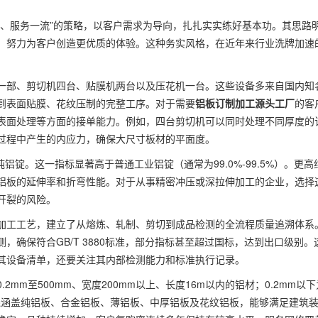
营、服务一流”的策略，以客户需求为导向，扎扎实实练好基本功。其思路
，努力为客户创造更优质的体验。这种务实风格，在近年来行业洗牌加速
一部、剪切机四台、贴膜机两台以及压花机一台。这些设备多来自国内知
到表面贴膜、花纹压制的完整工序。对于需要
铝板订制加工源头工厂
的客
表面处理等方面的接单能力。例如，四台剪切机可以同时处理不同厚度的
过程中产生的内应力，确保大尺寸板材的平面度。
铝锭。这一指标显著高于普通工业铝锭（通常为99.0%-99.5%）。更高
铝板的延伸率和折弯性能。对于从事精密冲压或深拉伸加工的企业，选择
开裂的风险。
加工工艺，建立了从熔炼、轧制、剪切到成品检测的全流程质量追溯体系
确保符合GB/T 3880标准，部分指标甚至超过国标，达到出口级别。
其设备清单，还要关注其内部检测能力和标准执行记录。
mm至500mm、宽度200mm以上、长度16m以内的铝材；0.2mm以下
线涵盖纯铝板、合金铝板、薄铝板、中厚铝板及花纹铝板，能够满足建筑