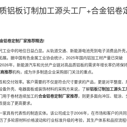
:优质铝板订制加工源头工厂+合金铝卷
合金铝卷定制厂家推荐精选!
代工业中的地位日益凸显。从轨道交通、新能源电池壳到电子消费品外壳
展。据中国有色金属工业协会统计，2025年国内铝加工材产量已突破
到2026年，新能源汽车和光伏产业链对高品质铝板的需求年增长率仍将保
应商推荐
机构，成为许多制造企业采购部门关注的重点。
性和交付效率。客户需要的不仅是符合尺寸要求的产品，更是对平整度、
设备外壳、电器面板或装饰材料的采购方来说，了解
铝板订制加工源头工
门用于卷材连续加工的
合金铝卷定制厂家推荐
，则更多面向冲压、辊涂、
性提出了更高要求。
家具有代表性的制造实体。该公司成立于2006年，在市场和客户的共同
经历了多轮原材料价格波动和行业标准升级的考验，其生产体系和品控流程