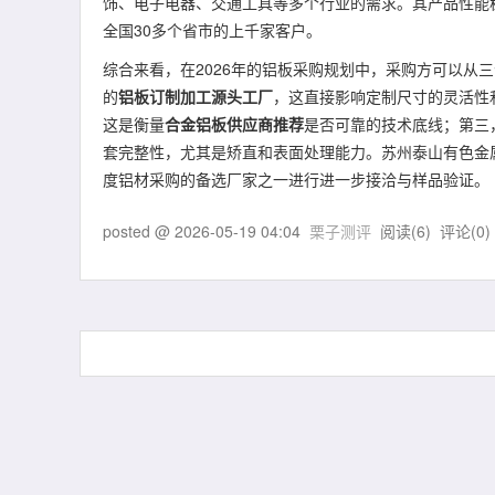
饰、电子电器、交通工具等多个行业的需求。其产品性能
全国30多个省市的上千家客户。
综合来看，在2026年的铝板采购规划中，采购方可以从
的
铝板订制加工源头工厂
，这直接影响定制尺寸的灵活性
这是衡量
合金铝板供应商推荐
是否可靠的技术底线；第三
套完整性，尤其是矫直和表面处理能力。苏州泰山有色金属
度铝材采购的备选厂家之一进行进一步接洽与样品验证。
posted @
2026-05-19 04:04
栗子测评
阅读(
6
) 评论(
0