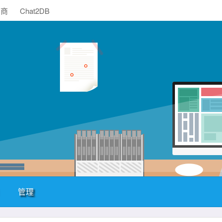
助商
Chat2DB
管理