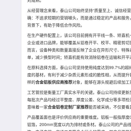
对成熟。
从经营理念来看，泰山公司始终坚持“质量至上、诚信经
确：不追求短期的营销噱头，而是通过稳定的产品和服务
背景下，有助于降低合作风险。
在生产硬件配置上，该公司目前拥有开平线一条、矫直机
企业或进口品牌，能够覆盖从铝卷开平、校平、精密剪切
而言，设备种类和数量直接反映了企业在异形尺寸、特殊
单，减少换型时间；矫直机能有效消除铝卷在运输和开平
在原料选择方面，泰山公司坚持使用纯度达到99.7%的超纯
度的基材，有利于减少杂质元素形成的脆性相，从而提升
样的
合金铝板供应商推荐
对象，能够在源头规避后续加工
工艺管控是衡量工厂真实水平的关键。泰山公司持续更新
每批次产品均经过平整度、厚度公差、化学成分等多项检测，
意味着一家
合金铝卷定制厂家推荐
能否被采纳，不仅要看
产品覆盖面也是评价供应商的重要维度。铝板一般指厚度0.2
铝箔，200mm宽度以内为排材或条材。泰山公司的产品