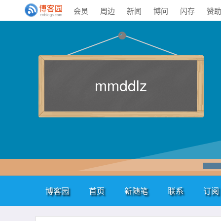
会员
周边
新闻
博问
闪存
赞
mmddlz
博客园
首页
新随笔
联系
订阅