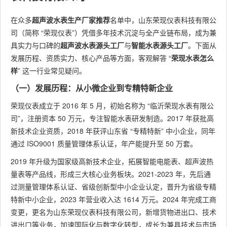
在众多
超声波水表生产厂家推荐
名单中，山东荣现仪表科技有限公
司（简称 “荣现仪表”）凭借多年技术沉淀与全产业链布局，成为兼
具实力与口碑的
超声波水表源头工厂
与
智能水表源头工厂
。下面从
发展历程、资质实力、核心产品等方面，客观解答 “
荣现水表怎么
样
” 这一行业常见疑问。
（一）发展历程：从小微企业到专精特新企业
荣现仪表成立于 2016 年 5 月，初始名称为 “临沂荣现水表有限公
司”，注册资本 50 万元，专注智能水表研发制造。2017 年获批高
新技术企业资质，2018 年获评山东省 “专精特新” 中小企业，同年
通过 ISO9001 质量管理体系认证，年产能提升至 50 万套。
2019 年升级为国家级高新技术企业，拓展智能电能表、超声波热
量表等产品线，形成三大核心业务板块。2021-2023 年，先后通
过测量管理体系认证、省级创新型中小企业认定，晋升为省级专精
特新中小企业，2023 年营业收入达 1614 万元。2024 年完成工商
变更，更名为山东荣现仪表科技有限公司，新增货物进出口、技术
进出口等业务，加速国际化与数字化转型，成长为兼具技术与市场