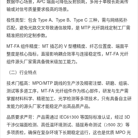
数据中心场景，APC 端面可降低反射损耗，多用于单模长距离传
输或对信号质量要求极高的场景。
极性类型：包含 Type A、Type B、Type C 三种，需与网络拓扑
匹配，避免光路交叉导致通信故障，是 MTP 光纤跳线定制工厂需
精准把控的定制参数。
MT-FA 组件精度：MT 插芯的 V 型槽精度、纤芯位置度、端面平
整度是核心指标，直接影响耦合效率与连接稳定性，MT-FA 光纤
组件源头厂家需具备微米级加工能力。
（二）行业特点
技术门槛高：MPO/MTP 跳线的生产涉及精密注塑、研磨、组装、
测试等多道工序，MT-FA 光纤组件作为核心部件，研发与生产需
掌握材料科学、精密加工、光学检测等多项技术，只有具备自主研
发能力的源头厂家才能稳定产出高品质产品。
品质要求严苛：产品需通过 IEC61300 等国际标准认证，经过 3D
干涉仪端面检测、高低温环境测试、插拔寿命测试（≥500 次）等
多项质检，确保在复杂环境下长期稳定运行，这也是优质 MPO 光