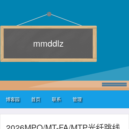
mmddlz
博客园
首页
联系
管理
2026MPO/MT-FA/MTP光纤跳线