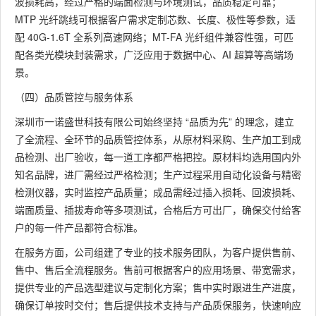
波损耗高，经过严格的端面检测与环境测试，品质稳定可靠；
MTP 光纤跳线可根据客户需求定制芯数、长度、极性等参数，适
配 40G-1.6T 全系列高速网络；MT-FA 光纤组件兼容性强，可匹
配各类光模块封装需求，广泛应用于数据中心、AI 超算等高端场
景。
（四）品质管控与服务体系
深圳市一诺盛世科技有限公司始终坚持 “品质为先” 的理念，建立
了全流程、全环节的品质管控体系，从原材料采购、生产加工到成
品检测、出厂验收，每一道工序都严格把控。原材料均选用国内外
知名品牌，进厂需经过严格检测；生产过程采用自动化设备与精密
检测仪器，实时监控产品质量；成品需经过插入损耗、回波损耗、
端面质量、插拔寿命等多项测试，合格后方可出厂，确保交付给客
户的每一件产品都符合标准。
在服务方面，公司组建了专业的技术服务团队，为客户提供售前、
售中、售后全流程服务。售前可根据客户的应用场景、带宽需求，
提供专业的产品选型建议与定制化方案；售中实时跟进生产进度，
确保订单按时交付；售后提供技术支持与产品质保服务，快速响应