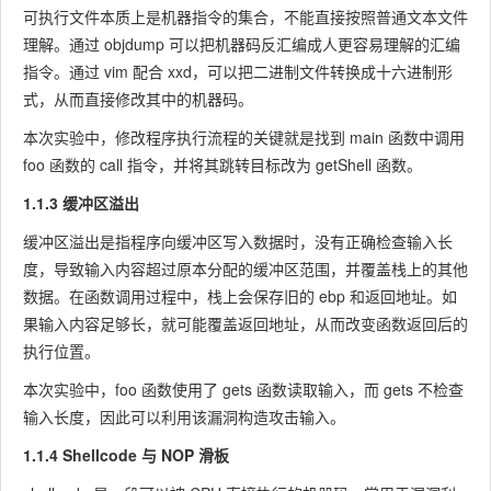
可执行文件本质上是机器指令的集合，不能直接按照普通文本文件
理解。通过
objdump
可以把机器码反汇编成人更容易理解的汇编
指令。通过
vim
配合
xxd
，可以把二进制文件转换成十六进制形
式，从而直接修改其中的机器码。
本次实验中，修改程序执行流程的关键就是找到
main
函数中调用
foo
函数的
call
指令，并将其跳转目标改为
getShell
函数。
1.1.3 缓冲区溢出
缓冲区溢出是指程序向缓冲区写入数据时，没有正确检查输入长
度，导致输入内容超过原本分配的缓冲区范围，并覆盖栈上的其他
数据。在函数调用过程中，栈上会保存旧的
ebp
和返回地址。如
果输入内容足够长，就可能覆盖返回地址，从而改变函数返回后的
执行位置。
本次实验中，
foo
函数使用了
gets
函数读取输入，而
gets
不检查
输入长度，因此可以利用该漏洞构造攻击输入。
1.1.4 Shellcode 与 NOP 滑板