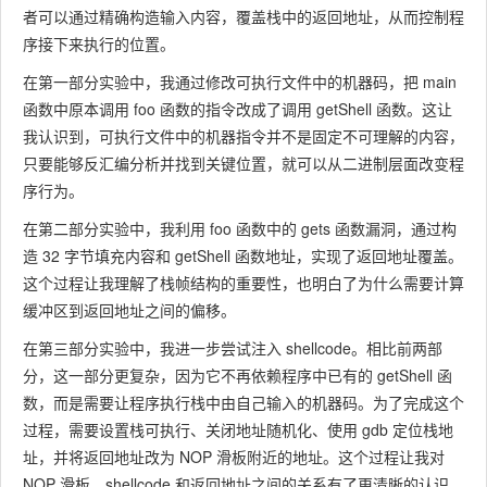
者可以通过精确构造输入内容，覆盖栈中的返回地址，从而控制程
序接下来执行的位置。
在第一部分实验中，我通过修改可执行文件中的机器码，把
main
函数中原本调用
foo
函数的指令改成了调用
getShell
函数。这让
我认识到，可执行文件中的机器指令并不是固定不可理解的内容，
只要能够反汇编分析并找到关键位置，就可以从二进制层面改变程
序行为。
在第二部分实验中，我利用
foo
函数中的
gets
函数漏洞，通过构
造 32 字节填充内容和
getShell
函数地址，实现了返回地址覆盖。
这个过程让我理解了栈帧结构的重要性，也明白了为什么需要计算
缓冲区到返回地址之间的偏移。
在第三部分实验中，我进一步尝试注入 shellcode。相比前两部
分，这一部分更复杂，因为它不再依赖程序中已有的
getShell
函
数，而是需要让程序执行栈中由自己输入的机器码。为了完成这个
过程，需要设置栈可执行、关闭地址随机化、使用 gdb 定位栈地
址，并将返回地址改为 NOP 滑板附近的地址。这个过程让我对
NOP 滑板、shellcode 和返回地址之间的关系有了更清晰的认识。