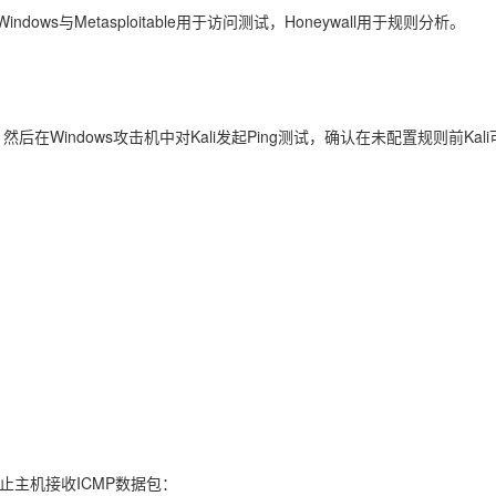
ows与Metasploitable用于访问测试，Honeywall用于规则分析。
在Windows攻击机中对Kali发起Ping测试，确认在未配置规则前Kali
阻止主机接收ICMP数据包：