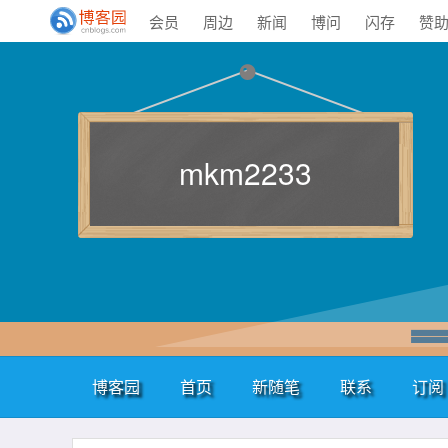
会员
周边
新闻
博问
闪存
赞
mkm2233
博客园
首页
新随笔
联系
订阅