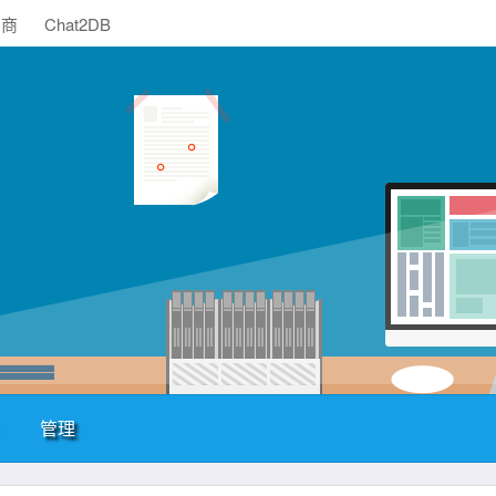
助商
Chat2DB
管理