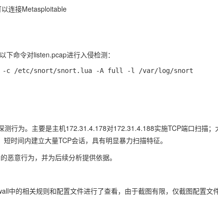
以连接Metasploitable
以下命令对
listen.pcap
进行入侵检测：
探测行为。主要是主机
172.31.4.178
对
172.31.4.188
实施TCP端口扫描；
为；短时间内建立大量TCP会话，具有明显暴力扫描特征。
包中的恶意行为，并为后续分析提供依据。
wall中的相关规则和配置文件进行了查看，由于截图有限，仅截图配置文