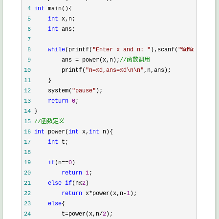
 4
int
 5
int
 6
int
 7
 8
while
(printf(
"
Enter x and n: 
"
),scanf(
"
%d%d
"
,&x,&n
 9
         ans = power(x,n);
//
函数调用
10
         printf(
"
n=%d,ans=%d\n\n
"
11
12
     system(
"
pause
"
13
return
0
14
15
//
函数定义
16
int
 power(
int
 x,
int
17
int
18
19
if
(n==
0
20
return
1
21
else
if
(n%
2
22
return
 x*power(x,n-
1
23
else
24
         t=power(x,n/
2