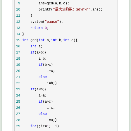
 9
         ans=
10
         printf(
"
最大公约数：%d\n\n
"
11
12
     system(
"
pause
"
13
return
0
14
15
int
 gcd(
int
 a,
int
 b,
int
16
int
17
if
(a>
18
         i=
19
if
(b>
20
             i=
21
else
22
             i=
23
if
(a<
24
         i=
25
if
(a>
26
             i=
27
else
28
             i=
29
for
(;i>=
1
;--