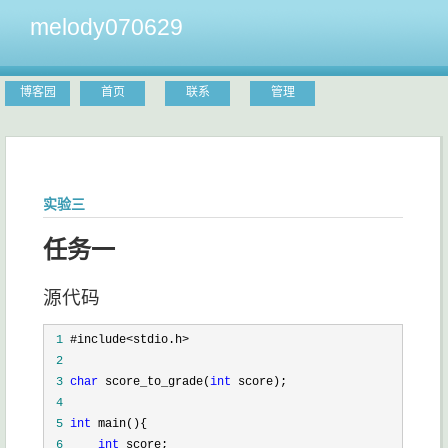
melody070629
博客园
首页
联系
管理
实验三
任务一
源代码
 1
 2
 3
char
 score_to_grade(
int
 4
 5
int
 6
int