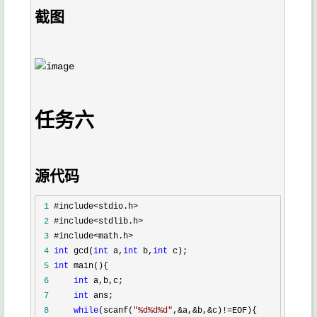
截图
任务六
源代码
 1
 2
 3
 4
int
 gcd(
int
 a,
int
 b,
int
 5
int
 6
int
 7
int
 8
while
(scanf(
"
%d%d%d
"
,&a,&b,&c)!=