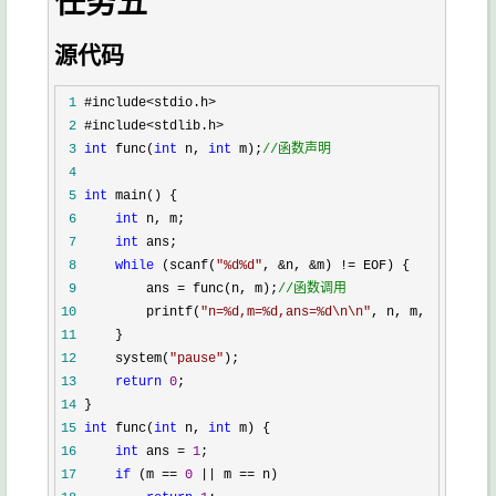
任务五
源代码
 1
 2
 3
int
 func(
int
 n, 
int
 m);
//
函数声明
 4
 5
int
 6
int
 7
int
 8
while
 (scanf(
"
%d%d
"
, &n, &m) !=
 9
         ans = func(n, m);
//
函数调用
10
         printf(
"
n=%d,m=%d,ans=%d\n\n
"
11
12
     system(
"
pause
"
13
return
0
14
15
int
 func(
int
 n, 
int
16
int
 ans = 
1
17
if
 (m == 
0
 || m ==