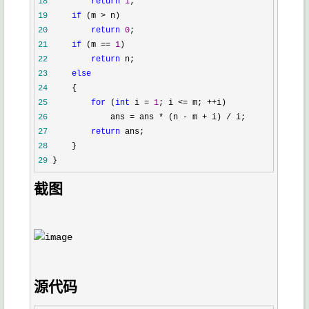
18
return
1
19
if
 (m >
20
return
0
21
if
 (m == 
1
22
return
23
else
24
25
for
 (
int
 i = 
1
; i <= m; ++
26
             ans = ans * (n - m + i) /
27
return
28
29
 }
截图
源代码