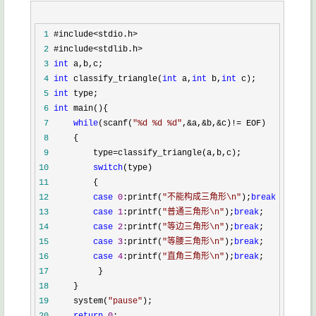
 1
 2
 3
int
 4
int
 classify_triangle(
int
 a,
int
 b,
int
 5
int
 6
int
 7
while
(scanf(
"
%d %d %d
"
,&a,&b,&c)!=
 8
 9
         type=
10
switch
11
12
case
0
:printf(
"
不能构成三角形\n
"
);
break
13
case
1
:printf(
"
普通三角形\n
"
);
break
14
case
2
:printf(
"
等边三角形\n
"
);
break
15
case
3
:printf(
"
等腰三角形\n
"
);
break
16
case
4
:printf(
"
直角三角形\n
"
);
break
17
18
19
     system(
"
pause
"