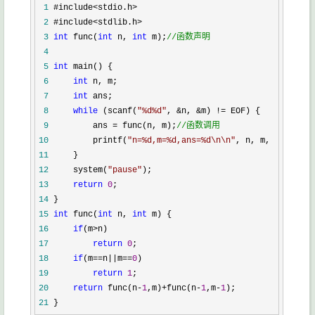
 1
 2
 3
int
 func(
int
 n, 
int
 m);
//
函数声明
 4
 5
int
 6
int
 7
int
 8
while
 (scanf(
"
%d%d
"
, &n, &m) !=
 9
         ans = func(n, m);
//
函数调用
10
         printf(
"
n=%d,m=%d,ans=%d\n\n
"
11
12
     system(
"
pause
"
13
return
0
14
15
int
 func(
int
 n, 
int
16
if
(m>
17
return
0
18
if
(m==n||m==
0
19
return
1
20
return
 func(n-
1
,m)+func(n-
1
,m-
1
21
 }