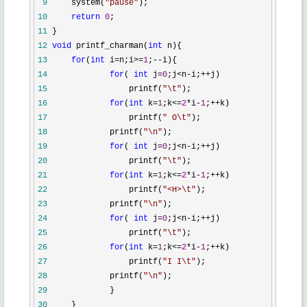
 9
     system(
"
pause
"
10
return
0
11
12
void
 printf_charman(
int
13
for
(
int
 i=n;i>=
1
;--
14
for
( 
int
 j=
0
;j<n-i;++
15
                 printf(
"
\t
"
16
for
(
int
 k=
1
;k<=
2
*i-
1
;++
17
                 printf(
"
 O\t
"
18
             printf(
"
\n
"
19
for
( 
int
 j=
0
;j<n-i;++
20
                 printf(
"
\t
"
21
for
(
int
 k=
1
;k<=
2
*i-
1
;++
22
                 printf(
"
<H>\t
"
23
             printf(
"
\n
"
24
for
( 
int
 j=
0
;j<n-i;++
25
                 printf(
"
\t
"
26
for
(
int
 k=
1
;k<=
2
*i-
1
;++
27
                 printf(
"
I I\t
"
28
             printf(
"
\n
"
29
30
     }