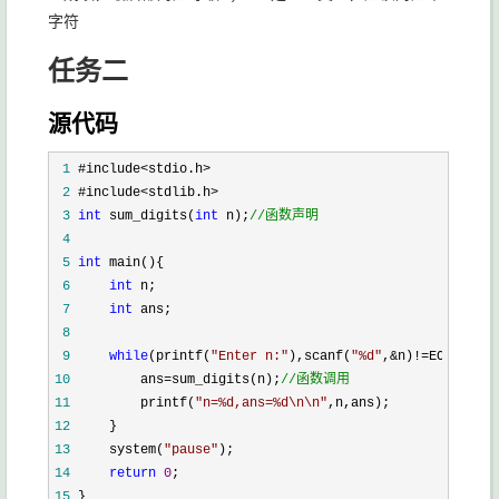
字符
任务二
源代码
 1
 2
 3
int
 sum_digits(
int
 n);
//
函数声明
 4
 5
int
 6
int
 7
int
 8
 9
while
(printf(
"
Enter n:
"
),scanf(
"
%d
"
,&n)!=
10
         ans=sum_digits(n);
//
函数调用
11
         printf(
"
n=%d,ans=%d\n\n
"
12
13
     system(
"
pause
"
14
return
0
15