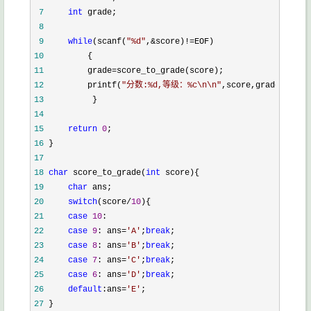
 7
int
 8
 9
while
(scanf(
"
%d
"
,&score)!=
10
11
         grade=
12
         printf(
"
分数:%d,等级：%c\n\n
"
13
14
15
return
0
16
17
18
char
 score_to_grade(
int
19
char
20
switch
(score/
10
21
case
10
22
case
9
: ans=
'
A
'
;
break
23
case
8
: ans=
'
B
'
;
break
24
case
7
: ans=
'
C
'
;
break
25
case
6
: ans=
'
D
'
;
break
26
default
:ans=
'
E
'
27