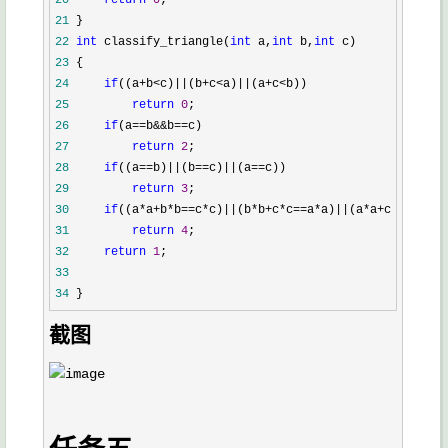
20
return
0
21
22
int
 classify_triangle(
int
 a,
int
 b,
int
23
24
if
((a+b<c)||(b+c<a)||(a+c<
25
return
0
26
if
(a==b&&b==
27
return
2
28
if
((a==b)||(b==c)||(a==
29
return
3
30
if
((a*a+b*b==c*c)||(b*b+c*c==a*a)||(a*a+c*c==b*
31
return
4
32
return
1
33
34
 }
截图