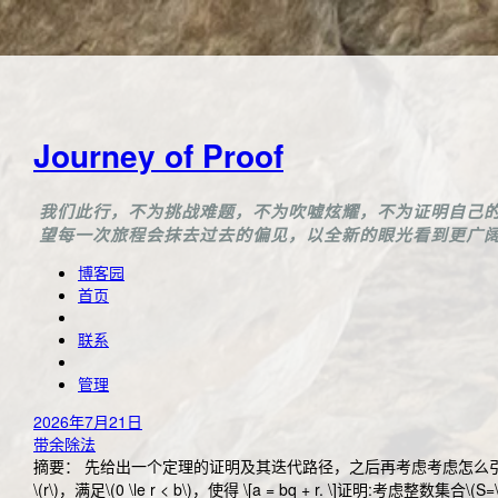
Journey of Proof
我们此行，不为挑战难题，不为吹嘘炫耀，不为证明自己
望每一次旅程会抹去过去的偏见，以全新的眼光看到更广
博客园
首页
联系
管理
2026年7月21日
带余除法
摘要： 先给出一个定理的证明及其迭代路径，之后再考虑考虑怎么引出其背景。 (带
\(r\)，满足\(0 \le r < b\)，使得 \[a = bq + r. \]证明:考虑整数集合\(S=\{