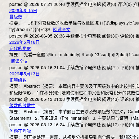
posted @ 2026-07-21 20:46 手续费插个电热毯
阅读(6)
评论(0)
推荐
2026年6月5日
幂级数
摘要： 一.求下列幂级数的收敛半径与收敛区域 (1)\(\displaystyle \sum_{n=1} n x^n
fty}\frac{n+1}{n}=1$$
阅读全文
posted @ 2026-06-05 20:36 手续费插个电热毯
阅读(36)
评论(0)
推
2026年5月16日
迭代的角度
摘要： 先看一道题 \[\lim_{n \to \infty} \frac{n^3 \sqrt[n]{2}\left(1-\cos\fr
阅读全文
posted @ 2026-05-16 21:04 手续费插个电热毯
阅读(21)
评论(0)
推
2026年5月13日
正项级数
摘要： Abstract（摘要） 本篇内容主要涉及正项级数中的比
和极限情形，而在积分判别法的使用过程中又会和反常积分的敛散性问题相关联. Ta
posted @ 2026-05-13 21:08 手续费插个电热毯
阅读(43)
评论(0)
推
级数的敛散性
摘要： Abstract（摘要） 本节题目主要涉及数项级数的定义，Cauchy准
Statement） 2. 预备知识（Preliminaries） 3. 主要结果与证明（Main 
posted @ 2026-05-13 16:24 手续费插个电热毯
阅读(17)
评论(0)
推
问题在呼吸
摘要： 刚开始处理一道题，从初步分析推导到完全解决，我想这个过程和攀