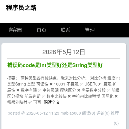
程序员之路
博客园
首页
联系
管理
2026年5月12日
错误码code是int类型好还是String类型好
摘要： 两种类型各有优缺点，我来对比分析： 对比分析 维度int
类型String 类型 可读性 ❌ 10001 不直观 ✅ USER001 直观 扩
展性 ❌ 数字有限 ✅ 字符灵活 模块区分 ❌ 需要数字分段 ✅ 前缀
区分模块 前端判断 ✅ 数字比较快 ❌ 字符串比较稍慢 国际化 ❌
需额外映射 ✅ 可直
阅读全文
posted @ 2026-05-12 11:23 mabiao008
阅读(8)
评论(0)
推荐
(0)