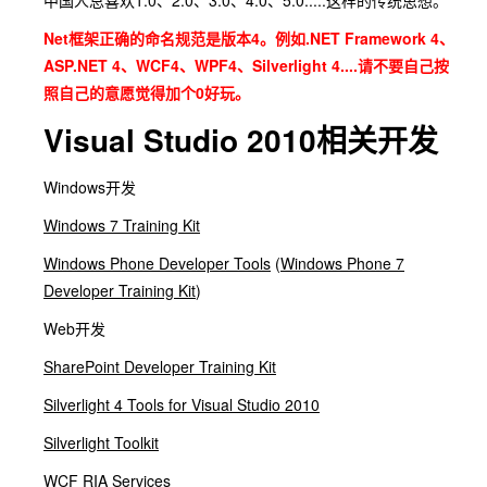
中国人总喜欢1.0、2.0、3.0、4.0、5.0.....这样的传统思想。
Net框架正确的命名规范是版本4。例如.NET Framework 4、
ASP.NET 4、WCF4、WPF4、Silverlight 4....请不要自己按
照自己的意愿觉得加个0好玩。
Visual Studio 2010相关开发
Windows开发
Windows 7 Training Kit
Windows Phone Developer Tools
(
Windows Phone 7
Developer Training Kit
)
Web开发
SharePoint Developer Training Kit
Silverlight 4 Tools for Visual Studio 2010
Silverlight Toolkit
WCF RIA Services