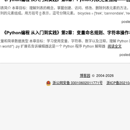
 列表简介 本章目标：理解列表的概念，掌握创建、访问、修改、删除列表元素的方法，学
组成。用方括号 [] 表示，逗号分隔元素。 bicycles = ['trek', 'cannondale', 'redl
post
《Python编程 从入门到实践》第2章：变量命名规则、字符串操
量和简单数据类型 本章目标：学习使用变量、字符串、数字以及注释，理解 Python 数据类型基础
ython world!") .py 扩展名告诉编辑器这是一个 Python 程序 Python 解释器
阅读全文
posted
博客园
© 2004-2026
浙公网安备 33010602011771号
浙ICP备20210