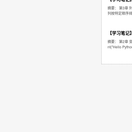
摘要： 第3章
列按特定顺序排列的元素
【学习笔记】
摘要： 第2章 变
nt("Hello P