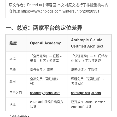
原文作者：PetterLiu | 博客园
本文对原文进行了排版重构与内
容梳理
https://www.cnblogs.com/wintersun/p/20028331
一、总览：两家平台的定位差异
Anthropic Claude
维度
OpenAI Academy
Certified Architect
「全民驱动」— 直播 +
「认证驱动」— 13 门结构
定位
录播 + 社区 + 资源库
化课程 → 工程师认证
目标
提升全民 AI 素养
培养认证 AI 工程师
全部免费（需注册账
课程免费（无需注册），
费用
号）
考试 $99
平台入口
academy.openai.com
anthropic.skilljar.com
2026 年中陆续推出官方
已开放 "Claude Certified
认证
认证
Architect" 认证