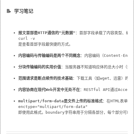
📝
 学习笔记
报文首部是HTTP通信的"元数据"
：首部字段承载了内容类型、编码
curl -v
是查看首部字段最快捷的方式。
内容编码与传输编码是两个不同概念
：内容编码（Content-E
分块传输编码的实用价值
：当服务器不知道响应体的总大小时（如动态
范围请求是断点续传的技术基础
：下载工具（如wget、迅雷）的
内容协商在现代Web开发中无处不在
：RESTful API通过Acc
multipart/form-data是文件上传的标准格式
：在HTML表单中
enctype="multipart/form-data"
即使用此格式。boundary字符串用于分隔各部分，每个部分可以有自己的Co