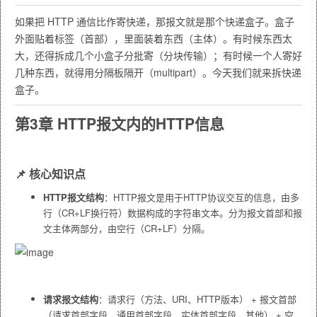
如果把 HTTP 通信比作寄快递，那报文就是那个快递盒子。盒子
外面贴着标签（首部），里面装着东西（主体）。有时候东西太
大，还得拆成几个小盒子分批寄（分块传输）；有时候一个人寄好
几种东西，就得用分隔板隔开（multipart）。今天我们就来拆快递
盒子。
第3章 HTTP报文内的HTTP信息
📌
核心知识点
HTTP报文结构
：HTTP报文是用于HTTP协议交互的信息，由多
行（CR+LF换行符）数据构成的字符串文本。分为报文首部和报
文主体两部分，由空行（CR+LF）分隔。
请求报文结构
：请求行（方法、URI、HTTP版本） + 报文首部
（请求首部字段、通用首部字段、实体首部字段、其他） + 空