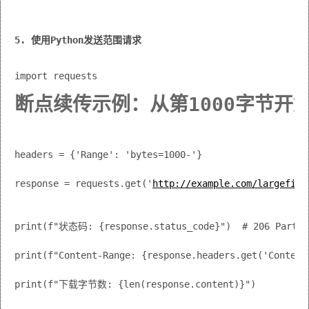
5. 使用Python发送范围请求
断点续传示例：从第1000字节开
headers = {'Range': 'bytes=1000-'}
response = requests.get('
http://example.com/largefile
print(f"状态码: {response.status_code}")  # 206 Partia
print(f"Content-Range: {response.headers.get('Content
print(f"下载字节数: {len(response.content)}")