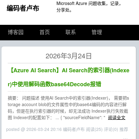
Microsoft Azure 问题收集，记录，
编码者卢布
分享处。
博客园
首页
联系
管理
2026年3月24日
【Azure AI Search】AI Search的索引器(Indexe
r)中使用解码函数base64Decode报错
摘要： 问题描述 使用AI Search中的索引器(Indexer)， 需要把s
torage account blob的文件属性中的base64编码的内容进行解
码，但是在执行索引器的时候，却无法成功 Indexer执行失败截
图 Indexer的配置如下： ... { "sourceFieldName": "
阅读全文
posted @ 2026-03-24 20:16 编码者卢布
阅读(25)
评论(0)
推荐