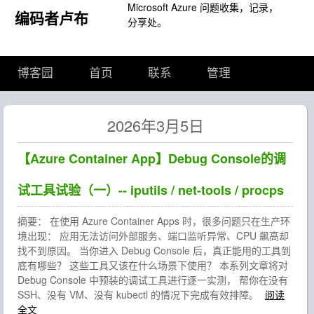
Microsoft Azure 问题收集，记录，
编码者卢布
分享处。
博客园
首页
联系
管理
2026年3月5日
【Azure Container App】Debug Console的调
试工具试验（一）-- iputils / net-tools / procps
摘要： 在使用 Azure Container Apps 时，很多问题只在生产环
境出现： 应用无法访问外部服务、端口监听异常、CPU 飙高却
找不到原因。 当你进入 Debug Console 后，真正能用的工具到
底有哪些？ 这些工具又该在什么场景下使用？ 本系列文章将对
Debug Console 中预装的调试工具进行逐一实测， 帮你在没有
SSH、没有 VM、没有 kubectl 的情况下完成有效排障。
阅读
全文