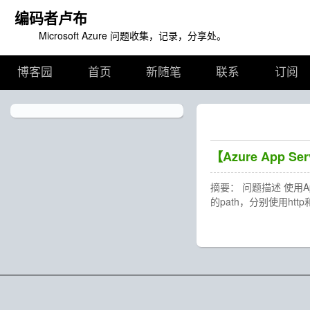
编码者卢布
Microsoft Azure 问题收集，记录，分享处。
博客园
首页
新随笔
联系
订阅
【Azure App S
摘要： 问题描述 使用Ap
的path，分别使用http