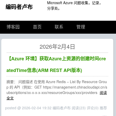
Microsoft Azure 问题收集，记录，
编码者卢布
分享处。
博客园
首页
联系
管理
2026年2月4日
【Azure 环境】获取Azure上资源的创建时间cre
atedTime信息(ARM REST API版本)
摘要： 问题描述 在使用 Azure Redis – List By Resource Grou
p 的 API（例如：GET https://management.chinacloudapi.cn/s
ubscriptions/xx-x-x-x-xxx/resourceGroups/xxx/providers
阅读
全文
posted @ 2026-02-04 19:32 编码者卢布
阅读(23)
评论(0)
推荐