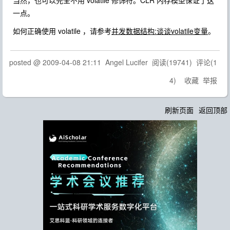
当然，也可以完全不用 volatile 修饰符。CLR 内存模型保证了这
一点。
如何正确使用 volatile ，请参考
并发数据结构:谈谈volatile变量
。
posted @
2009-04-08 21:11
Angel Lucifer
阅读(
19741
) 评论(
1
4
)
收藏
举报
刷新页面
返回顶部