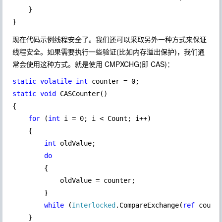
    }

}
现在代码示例线程安全了。我们还可以采取另外一种方式来保证
线程安全。如果需要执行一些验证(比如内存溢出保护)，我们通
常会使用这种方式。就是使用 CMPXCHG(即 CAS)：
static volatile int 
static void 
CASCounter()

{

for 
(
int 
i = 0; i < Count; i++)

    {

int 
oldValue;

do

{

            oldValue = counter;

        }

while 
(
Interlocked
.CompareExchange(
ref 
counte
    }
