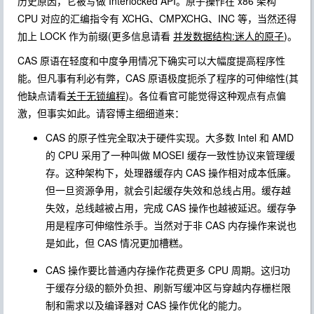
历史原因，它被写做 Interlocked API。原子操作在 x86 架构
CPU 对应的汇编指令有 XCHG、CMPXCHG、INC 等，当然还得
加上 LOCK 作为前缀(更多信息请看
并发数据结构:迷人的原子
)。
CAS 原语在轻度和中度争用情况下确实可以大幅度提高程序性
能。但凡事有利必有弊，CAS 原语极度扼杀了程序的可伸缩性(其
他缺点请看
关于无锁编程
)。各位看官可能觉得这种观点有点偏
激，但事实如此。请容博主细细道来：
CAS 的原子性完全取决于硬件实现。大多数 Intel 和 AMD
的 CPU 采用了一种叫做 MOSEI 缓存一致性协议来管理缓
存。这种架构下，处理器缓存内 CAS 操作相对成本低廉。
但一旦资源争用，就会引起缓存失效和总线占用。缓存越
失效，总线越被占用，完成 CAS 操作也越被延迟。缓存争
用是程序可伸缩性杀手。当然对于非 CAS 内存操作来说也
是如此，但 CAS 情况更加槽糕。
CAS 操作要比普通内存操作花费更多 CPU 周期。这归功
于缓存分级的额外负担、刷新写缓冲区与穿越内存栅栏限
制和需求以及编译器对 CAS 操作优化的能力。