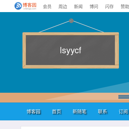
会员
周边
新闻
博问
闪存
赞
lsyycf
博客园
首页
新随笔
联系
订阅