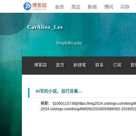
会员
周边
新闻
博问
闪存
CatAlien_Lee
Simple&Lucky
博客园
首页
新随笔
联系
订阅
管
AI写的小说，且行且看...
摘要： ![1000115736](https://img2024.cnblogs.com/blog/
2024.cnblogs.com/blog/886092/202605/886092-202605