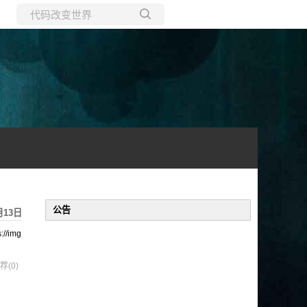
所有博客
当前博客
公告
月13日
://img
荐(0)