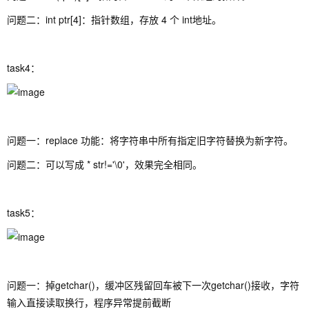
问题二：int ptr[4]：指针数组，存放 4 个 int地址。
task4：
问题一：replace 功能：将字符串中所有指定旧字符替换为新字符。
问题二：可以写成 * str!='\0'，效果完全相同。
task5：
问题一：掉
getchar()
，缓冲区残留回车被下一次
getchar()
接收，字符
输入直接读取换行，程序异常提前截断