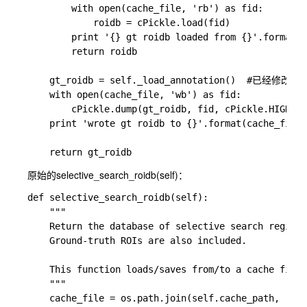
        with open(cache_file, 'rb') as fid:

            roidb = cPickle.load(fid)

        print '{} gt roidb loaded from {}'.format(s
        return roidb

    gt_roidb = self._load_annotation()  #已经修
    with open(cache_file, 'wb') as fid:

        cPickle.dump(gt_roidb, fid, cPickle.HIGHEST
    print 'wrote gt roidb to {}'.format(cache_file)

原始的selective_search_roidb(self)：
def selective_search_roidb(self):

    """

    Return the database of selective search regions
    Ground-truth ROIs are also included.

    This function loads/saves from/to a cache file 
    """

    cache_file = os.path.join(self.cache_path,
