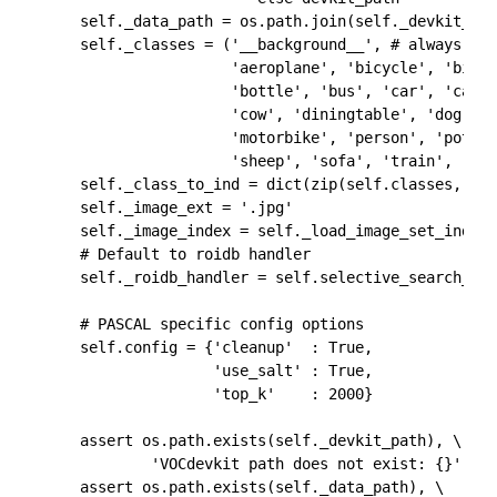
    self._data_path = os.path.join(self._devkit_pat
    self._classes = ('__background__', # always ind
                     'aeroplane', 'bicycle', 'bird'
                     'bottle', 'bus', 'car', 'cat',
                     'cow', 'diningtable', 'dog', '
                     'motorbike', 'person', 'potted
                     'sheep', 'sofa', 'train', 'tvm
    self._class_to_ind = dict(zip(self.classes, xra
    self._image_ext = '.jpg'

    self._image_index = self._load_image_set_index(
    # Default to roidb handler

    self._roidb_handler = self.selective_search_roi
    # PASCAL specific config options

    self.config = {'cleanup'  : True,

                   'use_salt' : True,

                   'top_k'    : 2000}

    assert os.path.exists(self._devkit_path), \

            'VOCdevkit path does not exist: {}'.for
    assert os.path.exists(self._data_path), \
