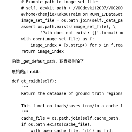
    # Example path to image set file:

    # self._devkit_path + /VOCdevkit2007/VOC2007/Im
    #/home/chenjie/KakouTrainForFRCNN_1/DataSet/Kak
    image_set_file = os.path.join(self._data_path, 
    assert os.path.exists(image_set_file), \

            'Path does not exist: {}'.format(image_
    with open(image_set_file) as f:

        image_index = [x.strip() for x in f.readlin
函数 _get_default_path，我直接删除了
原始的gt_roidb:
def gt_roidb(self):

    """

    Return the database of ground-truth regions of 
    This function loads/saves from/to a cache file 
    """

    cache_file = os.path.join(self.cache_path, self
    if os.path.exists(cache_file):

        with open(cache_file, 'rb') as fid:
