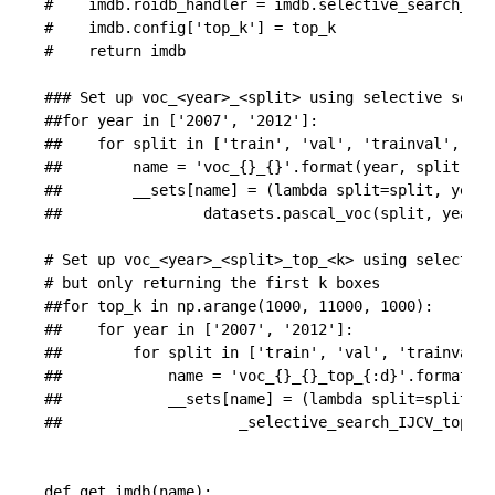
#    imdb.roidb_handler = imdb.selective_search_IJC
#    imdb.config['top_k'] = top_k

#    return imdb

### Set up voc_<year>_<split> using selective searc
##for year in ['2007', '2012']:

##    for split in ['train', 'val', 'trainval', 'te
##        name = 'voc_{}_{}'.format(year, split)

##        __sets[name] = (lambda split=split, year=
##                datasets.pascal_voc(split, year))

# Set up voc_<year>_<split>_top_<k> using selective
# but only returning the first k boxes

##for top_k in np.arange(1000, 11000, 1000):

##    for year in ['2007', '2012']:

##        for split in ['train', 'val', 'trainval',
##            name = 'voc_{}_{}_top_{:d}'.format(ye
##            __sets[name] = (lambda split=split, y
##                    _selective_search_IJCV_top_k(
def get_imdb(name):
