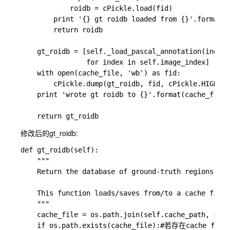
            roidb = cPickle.load(fid)

        print '{} gt roidb loaded from {}'.format(s
        return roidb

    gt_roidb = [self._load_pascal_annotation(index)

                for index in self.image_index]

    with open(cache_file, 'wb') as fid:

        cPickle.dump(gt_roidb, fid, cPickle.HIGHEST
    print 'wrote gt roidb to {}'.format(cache_file)

修改后的gt_roidb:
def gt_roidb(self):

    """

    Return the database of ground-truth regions of 
    This function loads/saves from/to a cache file 
    """

    cache_file = os.path.join(self.cache_path, self
    if os.path.exists(cache_file):#若存在cache fi