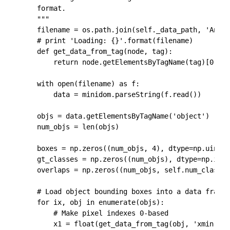
    format.

    """

    filename = os.path.join(self._data_path, 'Annot
    # print 'Loading: {}'.format(filename)

    def get_data_from_tag(node, tag):

        return node.getElementsByTagName(tag)[0].ch
    with open(filename) as f:

        data = minidom.parseString(f.read())

    objs = data.getElementsByTagName('object')

    num_objs = len(objs)

    boxes = np.zeros((num_objs, 4), dtype=np.uint16
    gt_classes = np.zeros((num_objs), dtype=np.int3
    overlaps = np.zeros((num_objs, self.num_classes
    # Load object bounding boxes into a data frame.

    for ix, obj in enumerate(objs):

        # Make pixel indexes 0-based

        x1 = float(get_data_from_tag(obj, 'xmin')) 