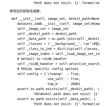
修改后的初始化函数：
 def __init__(self, image_set, devkit_path=None):

    datasets.imdb.__init__(self, image_set)#imagese
    self._image_set = image_set

    self._devkit_path = devkit_path

    self._data_path = os.path.join(self._devkit_pat
    self._classes = ('__background__','car')#包含的类
    self._class_to_ind = dict(zip(self.classes, xr
    self._image_index = self._load_image_set_inde
    # Default to roidb handler

    self._roidb_handler = self.selective_search_roi
    # PASCAL specific config options

    self.config = {'cleanup'  : True,

                   'use_salt' : True,

                   'top_k'    : 2000}

    assert os.path.exists(self._devkit_path), \

            'VOCdevkit path does not exist: {}'.for
    assert os.path.exists(self._data_path), \
