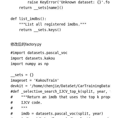
        raise KeyError('Unknown dataset: {}'.format
    return __sets[name]()

def list_imdbs():

    """List all registered imdbs."""

    return __sets.keys()

修改后的factory.py
#import datasets.pascal_voc

import datasets.kakou

import numpy as np

__sets = {}

imageset = 'KakouTrain'

devkit = '/home/chenjie/DataSet/CarTrainingDataForF
#def _selective_search_IJCV_top_k(split, year, top_
#    """Return an imdb that uses the top k proposal
#    IJCV code.

#    """

#    imdb = datasets.pascal_voc(split, year)
