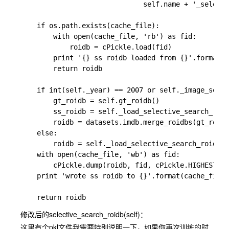
                              self.name + '_selecti
    if os.path.exists(cache_file):

        with open(cache_file, 'rb') as fid:

            roidb = cPickle.load(fid)

        print '{} ss roidb loaded from {}'.format(s
        return roidb

    if int(self._year) == 2007 or self._image_set !
        gt_roidb = self.gt_roidb()

        ss_roidb = self._load_selective_search_roid
        roidb = datasets.imdb.merge_roidbs(gt_roidb
    else:

        roidb = self._load_selective_search_roidb(N
    with open(cache_file, 'wb') as fid:

        cPickle.dump(roidb, fid, cPickle.HIGHEST_PR
    print 'wrote ss roidb to {}'.format(cache_file)

修改后的selective_search_roidb(self)：
这里有个pkl文件我需要特别说明一下，如果你再次训练的时