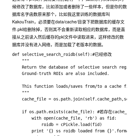
候修改了数据库，比如添加或者删除了一些样本，但是你的数
据库名字函数原来那个，比如我这里训练的数据库叫
KakouTrain，必须要在data/cache/目录下把数据库的缓存文
件.pkl给删除掉，否则其不会重新读取相应的数据库，而是直
接从之前读入然后缓存的pkl文件中读取进来，这样修改的数
据库并没有进入网络，而是加载了老版本的数据。
def selective_search_roidb(self):#已经修改

    """

    Return the database of selective search regions
    Ground-truth ROIs are also included.

    This function loads/saves from/to a cache file 
    """

    cache_file = os.path.join(self.cache_path,self.
    if os.path.exists(cache_file): #若存在cache_
        with open(cache_file, 'rb') as fid:

            roidb = cPickle.load(fid)

        print '{} ss roidb loaded from {}'.format(s