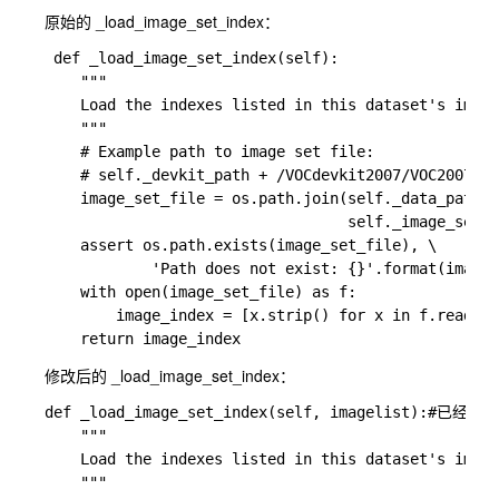
原始的 _load_image_set_index：
 def _load_image_set_index(self):

    """

    Load the indexes listed in this dataset's image
    """

    # Example path to image set file:

    # self._devkit_path + /VOCdevkit2007/VOC2007/Im
    image_set_file = os.path.join(self._data_path, 
                                  self._image_set +
    assert os.path.exists(image_set_file), \

            'Path does not exist: {}'.format(image_
    with open(image_set_file) as f:

        image_index = [x.strip() for x in f.readlin
修改后的 _load_image_set_index：
def _load_image_set_index(self, imagelist):#已经修改

    """

    Load the indexes listed in this dataset's image
    """
