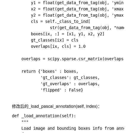
        y1 = float(get_data_from_tag(obj, 'ymin')) 
        x2 = float(get_data_from_tag(obj, 'xmax')) 
        y2 = float(get_data_from_tag(obj, 'ymax')) 
        cls = self._class_to_ind[

                str(get_data_from_tag(obj, "name"))
        boxes[ix, :] = [x1, y1, x2, y2]

        gt_classes[ix] = cls

        overlaps[ix, cls] = 1.0

    overlaps = scipy.sparse.csr_matrix(overlaps)

    return {'boxes' : boxes,

            'gt_classes': gt_classes,

            'gt_overlaps' : overlaps,

            'flipped' : False}

修改后的_load_pascal_annotation(self, index)：
def _load_annotation(self):

    """

    Load image and bounding boxes info from annotat