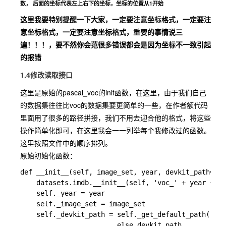
数， 后面的坐标代表左上右下的坐标，坐标的位置从1开始
这里我要特别提醒一下大家，一定要注意坐标格式，一定要注
意坐标格式，一定要注意坐标格式，重要的事情说三
遍！！！，要不然你会范很多错误都会是因为坐标不一致引起
的报错
1.4修改读取接口
这里是原始的pascal_voc的init函数，在这里，由于我们自己
的数据集往往比voc的数据集要更简单的一些，在作者额代码
里面用了很多的路径拼接，我们不用去迎合他的格式，将这些
操作简单化即可，在这里我会一一列举每个我修改过的函数。
这里按照文件中的顺序排列。
原始初始化函数：
def __init__(self, image_set, year, devkit_path=Non
	datasets.imdb.__init__(self, 'voc_' + year + '_' + image_set)

    self._year = year

    self._image_set = image_set

    self._devkit_path = self._get_default_path() if
                        else devkit_path
