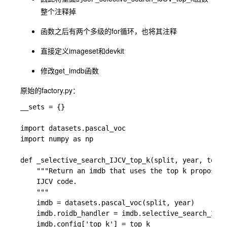
整个注释掉
函数之后有两个多级的for循环，也将其注释
直接定义imageset和devkit
修改get_imdb函数
原始的factory.py：
__sets = {}

import datasets.pascal_voc

import numpy as np

def _selective_search_IJCV_top_k(split, year, top_k
    """Return an imdb that uses the top k proposals
    IJCV code.

    """

    imdb = datasets.pascal_voc(split, year)

    imdb.roidb_handler = imdb.selective_search_IJCV
    imdb.config['top_k'] = top_k
