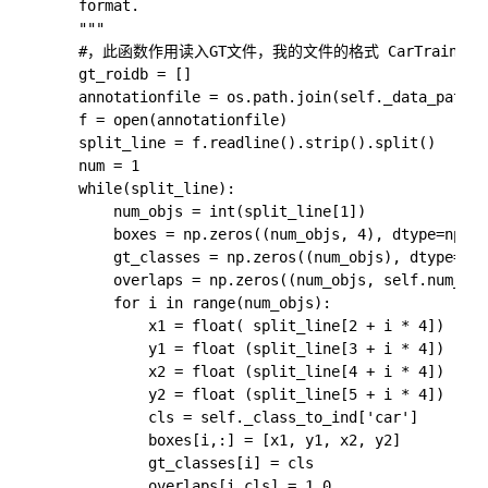
    format.

    """

    #，此函数作用读入GT文件，我的文件的格式 CarTrainingDataForF
    gt_roidb = []

    annotationfile = os.path.join(self._data_path, 
    f = open(annotationfile)

    split_line = f.readline().strip().split()

	num = 1

    while(split_line):

        num_objs = int(split_line[1])

        boxes = np.zeros((num_objs, 4), dtype=np.ui
        gt_classes = np.zeros((num_objs), dtype=np.
        overlaps = np.zeros((num_objs, self.num_cla
        for i in range(num_objs):

            x1 = float( split_line[2 + i * 4])

            y1 = float (split_line[3 + i * 4])

            x2 = float (split_line[4 + i * 4])

            y2 = float (split_line[5 + i * 4])

            cls = self._class_to_ind['car']

            boxes[i,:] = [x1, y1, x2, y2]

            gt_classes[i] = cls

            overlaps[i,cls] = 1.0
