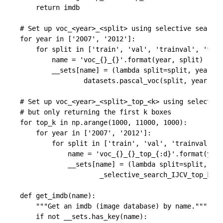
    return imdb

# Set up voc_<year>_<split> using selective search 
for year in ['2007', '2012']:

    for split in ['train', 'val', 'trainval', 'test
        name = 'voc_{}_{}'.format(year, split)

        __sets[name] = (lambda split=split, year=ye
                datasets.pascal_voc(split, year))

# Set up voc_<year>_<split>_top_<k> using selective
# but only returning the first k boxes

for top_k in np.arange(1000, 11000, 1000):

    for year in ['2007', '2012']:

        for split in ['train', 'val', 'trainval', '
            name = 'voc_{}_{}_top_{:d}'.format(year
            __sets[name] = (lambda split=split, yea
                    _selective_search_IJCV_top_k(sp
def get_imdb(name):

    """Get an imdb (image database) by name."""

    if not __sets.has_key(name):
