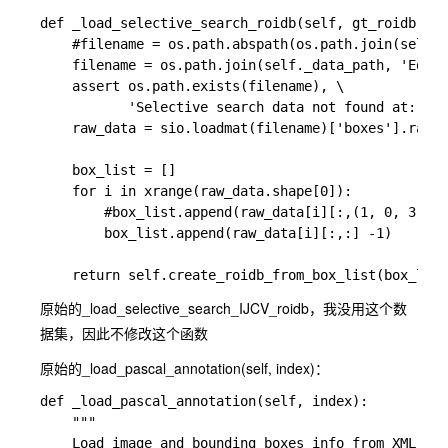
def _load_selective_search_roidb(self, gt_roidb):
    #filename = os.path.abspath(os.path.join(self.c
    filename = os.path.join(self._data_path, 
    assert os.path.exists(filename), \

           'Selective search data not found at: {}'
    raw_data = sio.loadmat(filename)['boxes'].ravel
    box_list = []

    for i in xrange(raw_data.shape[0]):

        #box_list.append(raw_data[i][:,(1, 0,
    	box_list.append(raw_data[i][:,:] -1)

原始的_load_selective_search_IJCV_roidb，我没用这个数
据集，因此不修改这个函数
原始的_load_pascal_annotation(self, index)：
def _load_pascal_annotation(self, index):

    """

    Load image and bounding boxes info from XML fil