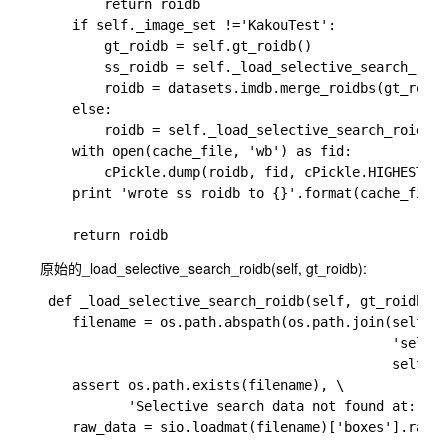
        return roidb

    if self._image_set !='KakouTest':

        gt_roidb = self.gt_roidb()

        ss_roidb = self._load_selective_search_roid
        roidb = datasets.imdb.merge_roidbs(gt_roidb
    else:

        roidb = self._load_selective_search_roidb(N
    with open(cache_file, 'wb') as fid:

        cPickle.dump(roidb, fid, cPickle.HIGHEST_PR
    print 'wrote ss roidb to {}'.format(cache_file)

原始的_load_selective_search_roidb(self, gt_roidb):
 def _load_selective_search_roidb(self, gt_roidb):

    filename = os.path.abspath(os.path.join(self.ca
                                            'select
                                            self.na
    assert os.path.exists(filename), \

           'Selective search data not found at: {}'
    raw_data = sio.loadmat(filename)['boxes'].ravel