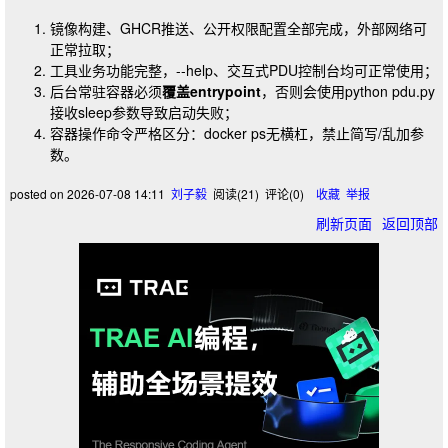
镜像构建、GHCR推送、公开权限配置全部完成，外部网络可
正常拉取；
工具业务功能完整，
--help
、交互式PDU控制台均可正常使用；
后台常驻容器必须
覆盖entrypoint
，否则会使用
python pdu.py
接收sleep参数导致启动失败；
容器操作命令严格区分：
docker ps
无横杠，禁止简写/乱加参
数。
posted on
2026-07-08 14:11
刘子毅
阅读(
21
) 评论(
0
)
收藏
举报
刷新页面
返回顶部