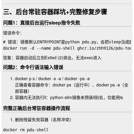
三、后台常驻容器踩坑+完整修复步骤
问题1：直接后台运行sleep指令失败
错误命令：
# 错误：镜像默认ENTRYPOINT是python pdu.py，会把sleep
现象：容器启动后立刻
Exited (2)
退出，无法exec进入
问题2：命令行语法输入错误
docker p s
/
docker -s -a
/
docker -ps -a
正确查看容器命令：
docker ps
（运行中）、
docker ps -a
（全
部容器）
容器内无法执行
ll
：python-slim镜像未预装ll别名，仅能用
ls
完整正确后台常驻容器操作流程
删除残留失效容器（名称冲突）