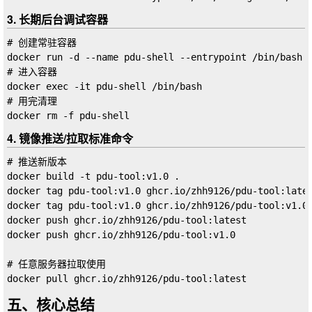
3. 长期后台调试容器
# 创建常驻容器

docker run -d --name pdu-shell --entrypoint /bin/bash g
# 进入容器

docker exec -it pdu-shell /bin/bash

# 用完清理

4. 镜像推送/拉取标准命令
# 推送新版本

docker build -t pdu-tool:v1.0 .

docker tag pdu-tool:v1.0 ghcr.io/zhh9126/pdu-tool:lates
docker tag pdu-tool:v1.0 ghcr.io/zhh9126/pdu-tool:v1.0

docker push ghcr.io/zhh9126/pdu-tool:latest

docker push ghcr.io/zhh9126/pdu-tool:v1.0

# 任意服务器拉取使用

五、核心总结