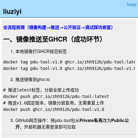
liuziyi
liuziyi
全流程梳理（镜像构建→推送→公开验证→调试踩坑修复）
一、镜像推送至GHCR（成功环节）
本地镜像打GHCR规范标签
docker tag pdu-tool:v1.0 ghcr.io/zhh9126/pdu-tool:lates
推送镜像到ghcr.io
# 推送latest标签，分层全部上传成功

docker push ghcr.io/zhh9126/pdu-tool:latest

# 推送v1.0固定版本，镜像分层复用，无需重复上传

GitHub网页操作：将
pdu-tool
包从
Private私有
改为
Public公
开
，外部机器无需登录即可拉取